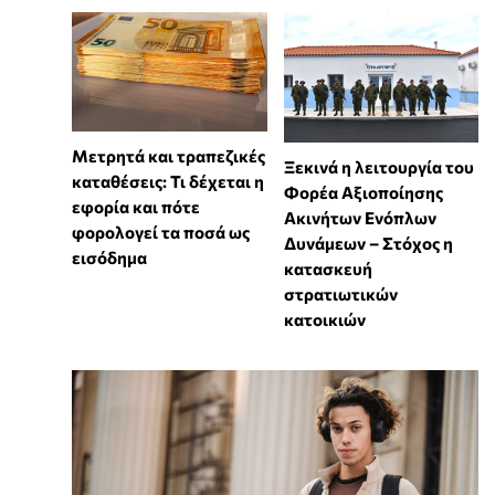
Μετρητά και τραπεζικές
Ξεκινά η λειτουργία του
καταθέσεις: Τι δέχεται η
Φορέα Αξιοποίησης
εφορία και πότε
Ακινήτων Ενόπλων
φορολογεί τα ποσά ως
Δυνάμεων – Στόχος η
εισόδημα
κατασκευή
στρατιωτικών
κατοικιών