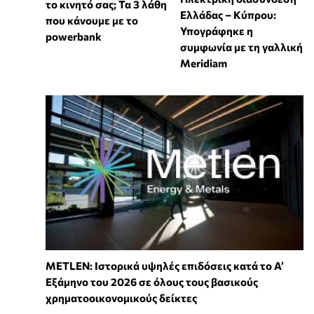
το κινητό σας; Τα 3 λάθη
Ελλάδας – Κύπρου:
που κάνουμε με το
Υπογράφηκε η
powerbank
συμφωνία με τη γαλλική
Meridiam
METLEN: Ιστορικά υψηλές επιδόσεις κατά το Α’
Εξάμηνο του 2026 σε όλους τους βασικούς
χρηματοοικονομικούς δείκτες