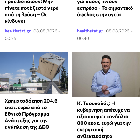
προειδοποιούν: Μην
για όσους πίνουν
πίνετε ποτέ ζεστό νερό
εσπρέσο - Το σημαντικό
από τη βρύση – Οι
όφελος στην υγεία
κίνδυνοι
healthstat.gr
08.08.2026 -
healthstat.gr
08.08.2026 -
00:25
00:40
Χρηματοδότηση 204,6
Κ. Τσουκαλάς: Η
εκατ. ευρώ από το
κυβέρνηση απέτυχε να
Εθνικό Πρόγραμμα
αξιοποιήσει κονδύλια
Ανάπτυξης για την
800 εκατ. ευρώ για την
ανάπλαση της ΔΕΘ
ενεργειακή
ανθεκτικότητα