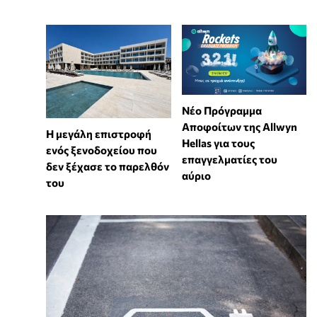
Νέο Πρόγραμμα
Αποφοίτων της Allwyn
Η μεγάλη επιστροφή
Hellas για τους
ενός ξενοδοχείου που
επαγγελματίες του
δεν ξέχασε το παρελθόν
αύριο
του