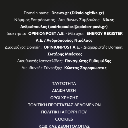
Domain name:
Dnews.gr (Dikaiologitika.gr)
Νόμιμος Εκπρόσωπος - Διευθύνων Σύμβουλος:
Νίκος
Ανδριόπουλος (andriopoulos@opinion-post.gr)
Ιδιοκτησία:
OPINIONPOST A.E.
- Μέτοχοι:
ENERGY REGISTER
Α.Ε. / Ανδριόπουλος Νικόλαος
Δικαιούχος Domain:
OPINIONPOST A.E.
- Διαχειριστής Domain:
Σωτήρης Μπέσκος
Διευθυντής Ιστοσελίδας:
Παναγιώτης Ευθυμιάδης
Διευθυντής Σύνταξης:
Κώστας Σαρρηκώστας
ΤΑΥΤΟΤΗΤΑ
ΔΙΑΦΗΜΙΣΗ
ΟΡΟΙ ΧΡΗΣΗΣ
ΠΟΛΙΤΙΚΗ ΠΡΟΣΤΑΣΙΑΣ ΔΕΔΟΜΕΝΩΝ
ΠΟΛΙΤΙΚΗ ΑΠΟΡΡΗΤΟΥ
COOKIES
ΚΩΔΙΚΑΣ ΔΕΟΝΤΟΛΟΓΙΑΣ