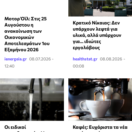
Μοτορ Όϊλ: Στις 25
Κρατικό Νίκαιας: Δεν
Αυγούστου η
υπάρχουν λεφτά για
ανακοίνωση των
υλικά, αλλά υπάρχουν
Οικονομικών
για... ιδιώτες
Αποτελεσμάτων 1ου
εργολάβους
Εξαμήνου 2026
ienergeia.gr
08.07.2026 -
healthstat.gr
08.08.2026 -
12:40
00:08
Οι ειδικοί
Καφές: Ευχάριστα τα νέα