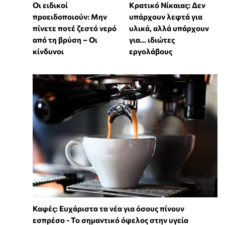
Οι ειδικοί
Κρατικό Νίκαιας: Δεν
προειδοποιούν: Μην
υπάρχουν λεφτά για
πίνετε ποτέ ζεστό νερό
υλικά, αλλά υπάρχουν
από τη βρύση – Οι
για... ιδιώτες
κίνδυνοι
εργολάβους
Καφές: Ευχάριστα τα νέα για όσους πίνουν
εσπρέσο - Το σημαντικό όφελος στην υγεία