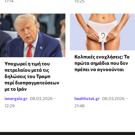
17:14
15:25
Κολπικές ενοχλήσεις: Τα
πρώτα σημάδια που δεν
Υποχωρεί η τιμή του
πρέπει να αγνοούνται
πετρελαίου μετά τις
δηλώσεις του Τραμπ
περί διαπραγματεύσεων
με το Ιράν
ienergeia.gr
08.03.2026 -
healthstat.gr
08.03.2026 -
12:29
21:48