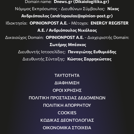
Domain name:
Dnews.gr (Dikaiologitika.gr)
Νόμιμος Εκπρόσωπος - Διευθύνων Σύμβουλος:
Νίκος
Ανδριόπουλος (andriopoulos@opinion-post.gr)
Ιδιοκτησία:
OPINIONPOST A.E.
- Μέτοχοι:
ENERGY REGISTER
Α.Ε. / Ανδριόπουλος Νικόλαος
Δικαιούχος Domain:
OPINIONPOST A.E.
- Διαχειριστής Domain:
Σωτήρης Μπέσκος
Διευθυντής Ιστοσελίδας:
Παναγιώτης Ευθυμιάδης
Διευθυντής Σύνταξης:
Κώστας Σαρρηκώστας
ΤΑΥΤΟΤΗΤΑ
ΔΙΑΦΗΜΙΣΗ
ΟΡΟΙ ΧΡΗΣΗΣ
ΠΟΛΙΤΙΚΗ ΠΡΟΣΤΑΣΙΑΣ ΔΕΔΟΜΕΝΩΝ
ΠΟΛΙΤΙΚΗ ΑΠΟΡΡΗΤΟΥ
COOKIES
ΚΩΔΙΚΑΣ ΔΕΟΝΤΟΛΟΓΙΑΣ
ΟΙΚΟΝΟΜΙΚΑ ΣΤΟΙΧΕΙΑ