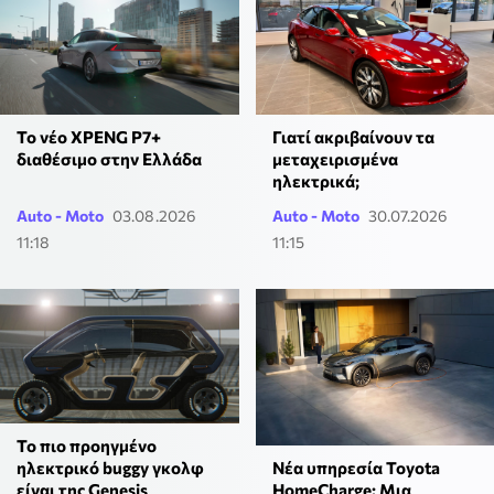
Το νέο XPENG P7+
Γιατί ακριβαίνουν τα
διαθέσιμο στην Ελλάδα
μεταχειρισμένα
ηλεκτρικά;
Auto - Moto
03.08.2026
Auto - Moto
30.07.2026
11:18
11:15
Το πιο προηγμένο
Νέα υπηρεσία Toyota
ηλεκτρικό buggy γκολφ
HomeCharge: Μια
είναι της Genesis