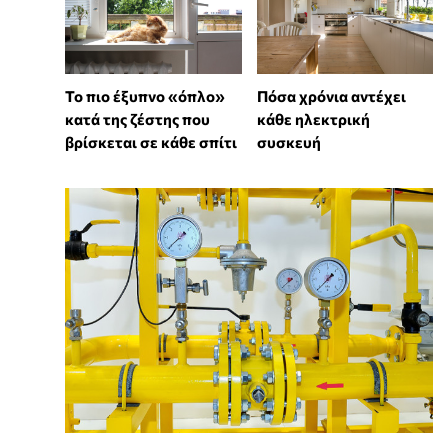
Πόσα χρόνια αντέχει
To πιο έξυπνο «όπλο»
κάθε ηλεκτρική
κατά της ζέστης που
συσκευή
βρίσκεται σε κάθε σπίτι