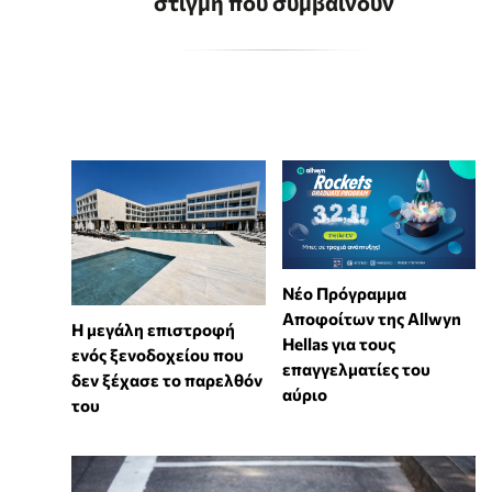
στιγμή που συμβαίνουν
Νέο Πρόγραμμα
Αποφοίτων της Allwyn
Η μεγάλη επιστροφή
Hellas για τους
ενός ξενοδοχείου που
επαγγελματίες του
δεν ξέχασε το παρελθόν
αύριο
του