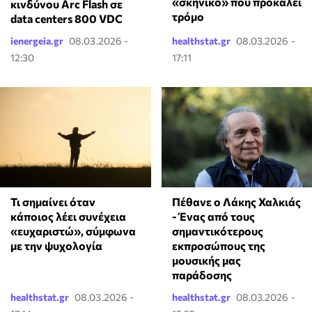
«σκηνικό» που προκαλεί
κινδύνου Arc Flash σε
τρόμο
data centers 800 VDC
ienergeia.gr
08.03.2026 -
healthstat.gr
08.03.2026 -
12:30
17:11
Τι σημαίνει όταν
Πέθανε ο Λάκης Χαλκιάς
κάποιος λέει συνέχεια
- Ένας από τους
«ευχαριστώ», σύμφωνα
σημαντικότερους
με την ψυχολογία
εκπροσώπους της
μουσικής μας
παράδοσης
healthstat.gr
08.03.2026 -
healthstat.gr
08.03.2026 -