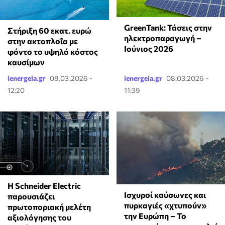
GreenTank: Τάσεις στην
Στήριξη 60 εκατ. ευρώ
ηλεκτροπαραγωγή –
στην ακτοπλοΐα με
Ιούνιος 2026
φόντο το υψηλό κόστος
καυσίμων
ienergeia.gr
08.03.2026 -
ienergeia.gr
08.03.2026 -
12:20
11:39
Η Schneider Electric
Ισχυροί καύσωνες και
παρουσιάζει
πυρκαγιές «χτυπούν»
πρωτοποριακή μελέτη
την Ευρώπη – Το
αξιολόγησης του