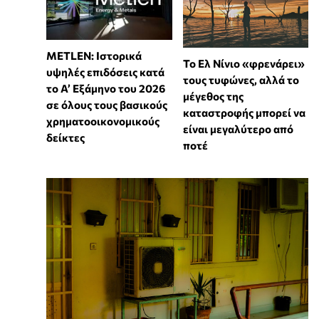
METLEN: Ιστορικά
Το Ελ Νίνιο «φρενάρει»
υψηλές επιδόσεις κατά
τους τυφώνες, αλλά το
το Α’ Εξάμηνο του 2026
μέγεθος της
σε όλους τους βασικούς
καταστροφής μπορεί να
χρηματοοικονομικούς
είναι μεγαλύτερο από
δείκτες
ποτέ