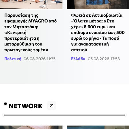
Παρουσίαση της
Φωτιά σε Αττικοβοιωτία
εφαρμογής MYAGRO από
- Όλα τα μέτρα: «Στο
τον Μητσοτάκη:
χέρι» 6.600 ευρώ και
«Κεντρική
επίδομα ενοικίου έως 500
προτεραιότητα η
ευρώ το μήνα - Τα ποσά
μεταρρύθμιση του
για ανακατασκευή
πρωτογενούς τομέα»
σπιτιού
Πολιτική
06.08.2026 11:35
Ελλάδα
05.08.2026 17:53
NETWORK