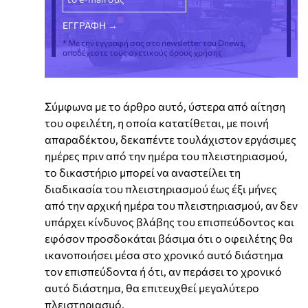
* Με την εγγραφή σας στο newsletter του Dnews,
αποδέχεστε τους σχετικούς όρους χρήσης
Σύμφωνα με το άρθρο αυτό, ύστερα από αίτηση
του οφειλέτη, η οποία κατατίθεται, με ποινή
απαραδέκτου, δεκαπέντε τουλάχιστον εργάσιμες
ημέρες πριν από την ημέρα του πλειστηριασμού,
το δικαστήριο μπορεί να αναστείλει τη
διαδικασία του πλειστηριασμού έως έξι μήνες
από την αρχική ημέρα του πλειστηριασμού, αν δεν
υπάρχει κίνδυνος βλάβης του επισπεύδοντος και
εφόσον προσδοκάται βάσιμα ότι ο οφειλέτης θα
ικανοποιήσει μέσα στο χρονικό αυτό διάστημα
τον επισπεύδοντα ή ότι, αν περάσει το χρονικό
αυτό διάστημα, θα επιτευχθεί μεγαλύτερο
πλειστηριασμό.