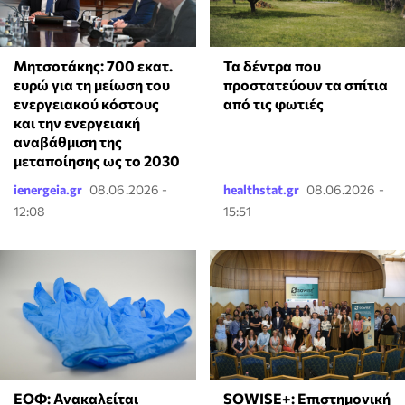
Μητσοτάκης: 700 εκατ.
Τα δέντρα που
ευρώ για τη μείωση του
προστατεύουν τα σπίτια
ενεργειακού κόστους
από τις φωτιές
και την ενεργειακή
αναβάθμιση της
μεταποίησης ως το 2030
ienergeia.gr
08.06.2026 -
healthstat.gr
08.06.2026 -
12:08
15:51
ΕΟΦ: Ανακαλείται
SOWISE+: Επιστημονική