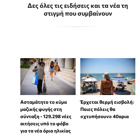
Δες όλες τις ειδήσεις και τα νέα τη
στιγμή που συμβαίνουν
Ασταμάτητο το κύμα
Έρχεται θερμή εισβολή:
μαζικής φυγής στη
Ποιες πόλεις θα
σύνταξη - 129.298 νέες
«χτυπήσουν» 40αρια
αιτήσεις υπό το φόβο
για τα νέα όρια ηλικίας