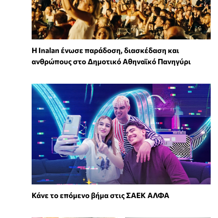
Η Inalan ένωσε παράδοση, διασκέδαση και
ανθρώπους στο Δημοτικό Αθηναϊκό Πανηγύρι
Κάνε το επόμενο βήμα στις ΣΑΕΚ ΑΛΦΑ