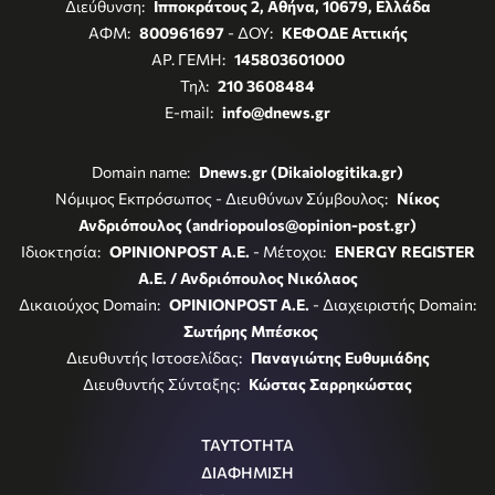
Διεύθυνση:
Ιπποκράτους 2, Αθήνα, 10679, Ελλάδα
ΑΦΜ:
800961697
- ΔΟΥ:
ΚΕΦΟΔΕ Αττικής
ΑΡ. ΓΕΜΗ:
145803601000
Τηλ:
210 3608484
E-mail:
info@dnews.gr
Domain name:
Dnews.gr (Dikaiologitika.gr)
Νόμιμος Εκπρόσωπος - Διευθύνων Σύμβουλος:
Νίκος
Ανδριόπουλος (andriopoulos@opinion-post.gr)
Ιδιοκτησία:
OPINIONPOST A.E.
- Μέτοχοι:
ENERGY REGISTER
Α.Ε. / Ανδριόπουλος Νικόλαος
Δικαιούχος Domain:
OPINIONPOST A.E.
- Διαχειριστής Domain:
Σωτήρης Μπέσκος
Διευθυντής Ιστοσελίδας:
Παναγιώτης Ευθυμιάδης
Διευθυντής Σύνταξης:
Κώστας Σαρρηκώστας
ΤΑΥΤΟΤΗΤΑ
ΔΙΑΦΗΜΙΣΗ