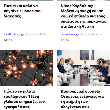
Γιατί είναι καλό να
Νίκος Χαρδαλιάς:
πηγαίνεις μόνος σου
Μηδενική ανοχή και σε
διακοπές
νομικό επίπεδο για τους
υπαίτιους της πυρκαγιάς
στη Δυτική Αττική
healthstat.gr
08.05.2026 -
ienergeia.gr
08.05.2026 -
14:23
12:24
⁠Πώς το να μιλάτε
Διυπουργική σύσκεψη:
τουλάχιστον 1 ξένη
Οι άμεσες ενέργειες για
γλώσσα επηρεάζει τον
τη στήριξη των
εγκέφαλό σας
πληγέντων στις