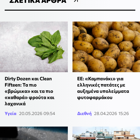
Dirty Dozen και Clean
ΕΕ: «Καμπανάκι» για
Fifteen: Τα πιο
ελληνικές πατάτες με
«βρώμικα» και τα πιο
αυξημένα υπολείμματα
«καθαρά» φρούτα και
φυτοφαρμάκου
λαχανικά
Υγεία
20.05.2026 09:54
Διεθνή
28.04.2026 15:26