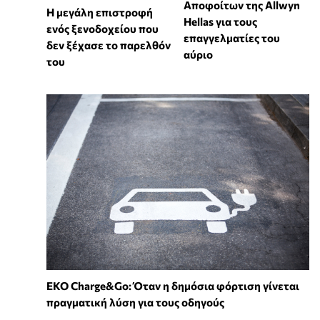
Αποφοίτων της Allwyn
Η μεγάλη επιστροφή
Hellas για τους
ενός ξενοδοχείου που
επαγγελματίες του
δεν ξέχασε το παρελθόν
αύριο
του
EKO Charge&Go: Όταν η δημόσια φόρτιση γίνεται
πραγματική λύση για τους οδηγούς