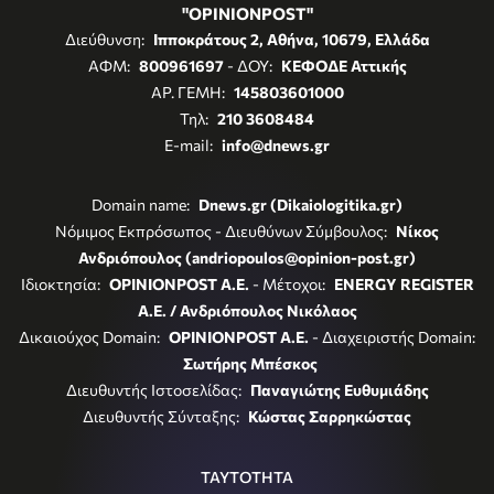
"OPINIONPOST"
Διεύθυνση:
Ιπποκράτους 2, Αθήνα, 10679, Ελλάδα
ΑΦΜ:
800961697
- ΔΟΥ:
ΚΕΦΟΔΕ Αττικής
ΑΡ. ΓΕΜΗ:
145803601000
Τηλ:
210 3608484
E-mail:
info@dnews.gr
Domain name:
Dnews.gr (Dikaiologitika.gr)
Νόμιμος Εκπρόσωπος - Διευθύνων Σύμβουλος:
Νίκος
Ανδριόπουλος (andriopoulos@opinion-post.gr)
Ιδιοκτησία:
OPINIONPOST A.E.
- Μέτοχοι:
ENERGY REGISTER
Α.Ε. / Ανδριόπουλος Νικόλαος
Δικαιούχος Domain:
OPINIONPOST A.E.
- Διαχειριστής Domain:
Σωτήρης Μπέσκος
Διευθυντής Ιστοσελίδας:
Παναγιώτης Ευθυμιάδης
Διευθυντής Σύνταξης:
Κώστας Σαρρηκώστας
ΤΑΥΤΟΤΗΤΑ