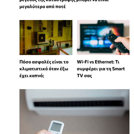
μεγαλύτερο από ποτέ
Wi-Fi vs Ethernet: Τι
Πόσο ασφαλές είναι το
συμφέρει για τη Smart
κλιματιστικό όταν έξω
TV σας
έχει καπνό;