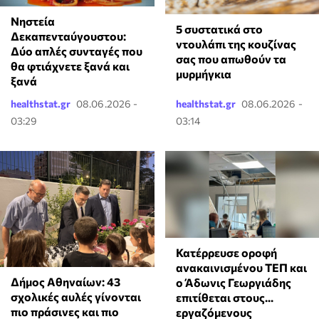
Νηστεία
⁠5 συστατικά στο
Δεκαπενταύγουστου:
ντουλάπι της κουζίνας
Δύο απλές συνταγές που
σας που απωθούν τα
θα φτιάχνετε ξανά και
μυρμήγκια
ξανά
healthstat.gr
08.06.2026 -
healthstat.gr
08.06.2026 -
03:29
03:14
Κατέρρευσε οροφή
ανακαινισμένου ΤΕΠ και
Δήμος Αθηναίων: 43
ο Άδωνις Γεωργιάδης
σχολικές αυλές γίνονται
επιτίθεται στους...
πιο πράσινες και πιο
εργαζόμενους