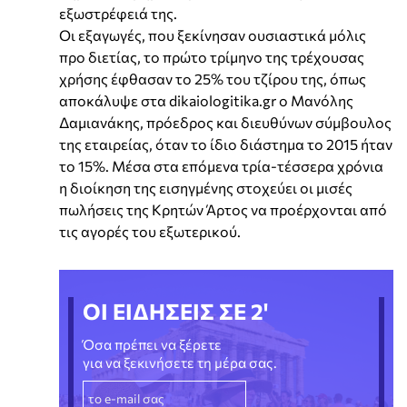
εξωστρέφειά της.
Οι εξαγωγές, που ξεκίνησαν ουσιαστικά μόλις
προ διετίας, το πρώτο τρίμηνο της τρέχουσας
χρήσης έφθασαν το 25% του τζίρου της, όπως
αποκάλυψε στα dikaiologitika.gr ο Μανόλης
Δαμιανάκης, πρόεδρος και διευθύνων σύμβουλος
της εταιρείας, όταν το ίδιο διάστημα το 2015 ήταν
το 15%. Μέσα στα επόμενα τρία-τέσσερα χρόνια
η διοίκηση της εισηγμένης στοχεύει οι μισές
πωλήσεις της Κρητών Άρτος να προέρχονται από
τις αγορές του εξωτερικού.
ΟΙ ΕΙΔΗΣΕΙΣ ΣΕ 2'
Όσα πρέπει να ξέρετε
για να ξεκινήσετε τη μέρα σας.