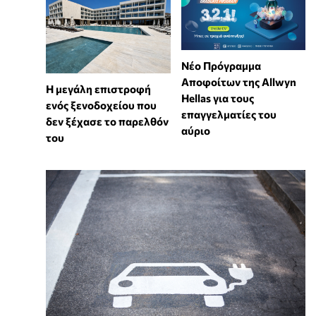
Νέο Πρόγραμμα
Αποφοίτων της Allwyn
Η μεγάλη επιστροφή
Hellas για τους
ενός ξενοδοχείου που
επαγγελματίες του
δεν ξέχασε το παρελθόν
αύριο
του