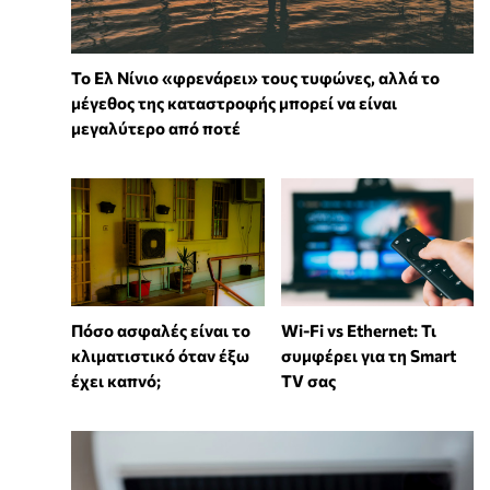
Το Ελ Νίνιο «φρενάρει» τους τυφώνες, αλλά το
μέγεθος της καταστροφής μπορεί να είναι
μεγαλύτερο από ποτέ
Wi-Fi vs Ethernet: Τι
Πόσο ασφαλές είναι το
συμφέρει για τη Smart
κλιματιστικό όταν έξω
TV σας
έχει καπνό;