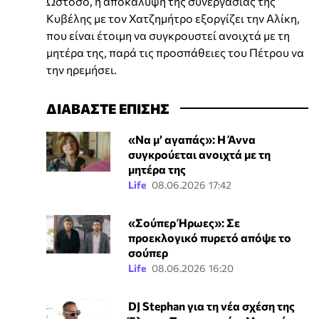
Ωστόσο, η αποκάλυψη της συνεργασίας της
Κυβέλης με τον Χατζημήτρο εξοργίζει την Αλίκη,
που είναι έτοιμη να συγκρουστεί ανοιχτά με τη
μητέρα της, παρά τις προσπάθειες του Πέτρου να
την ηρεμήσει.
ΔΙΑΒΑΣΤΕ ΕΠΙΣΗΣ
«Να μ’ αγαπάς»: Η Άννα
συγκρούεται ανοιχτά με τη
μητέρα της
Life
08.06.2026 17:42
«Σούπερ Ήρωες»: Σε
προεκλογικό πυρετό απόψε το
σούπερ
Life
08.06.2026 16:20
DJ Stephan για τη νέα σχέση της