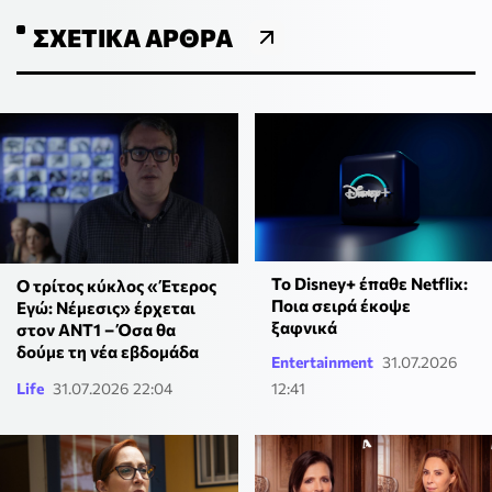
ΣΧΕΤΙΚΆ ΆΡΘΡΑ
Το Disney+ έπαθε Netflix:
Ο τρίτος κύκλος «Έτερος
Ποια σειρά έκοψε
Εγώ: Νέμεσις» έρχεται
ξαφνικά
στον ΑΝΤ1 – Όσα θα
δούμε τη νέα εβδομάδα
Entertainment
31.07.2026
Life
31.07.2026 22:04
12:41