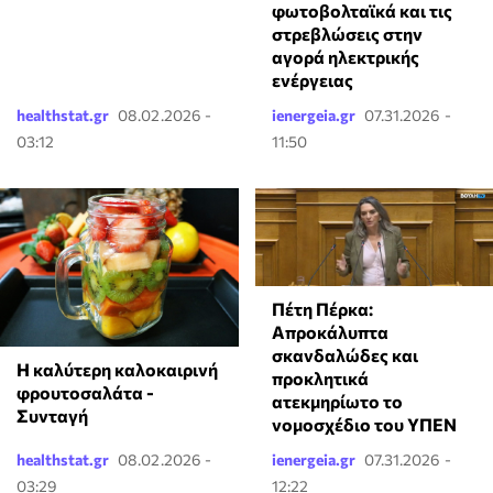
φωτοβολταϊκά και τις
στρεβλώσεις στην
αγορά ηλεκτρικής
ενέργειας
healthstat.gr
08.02.2026 -
ienergeia.gr
07.31.2026 -
03:12
11:50
Πέτη Πέρκα:
Απροκάλυπτα
σκανδαλώδες και
Η καλύτερη καλοκαιρινή
προκλητικά
φρουτοσαλάτα -
ατεκμηρίωτο το
Συνταγή
νομοσχέδιο του ΥΠΕΝ
healthstat.gr
08.02.2026 -
ienergeia.gr
07.31.2026 -
03:29
12:22