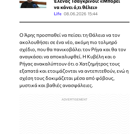
Έλενας Τσαγκρινού: «Μπορεί
να κάνει ό,τι θέλει»
Life
08.06.2026 15:44
Ο Άρης προσπαθεί να πείσει τη Θάλεια να τον
ακολουθήσει σε ένα νέο, ακόμη πιο τολμηρό
σχέδιο, που θα πανικοβάλει τον Ρήγα και θα τον
αναγκάσει να αποκαλυφθεί. Η Κυβέλη και ο
Ρήγας ανακαλύπτουν ότι ο Χατζημήτρος τους
εξαπατά και ετοιμάζονται να αντεπιτεθούν, ενώ η
σχέση τους δοκιμάζεται μέσα από φόβους,
μυστικά και βαθιές ανασφάλειες.