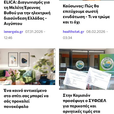
ELICA: Διαγωνισμός για
Καύσωνας: Πώς θα
τη Μελέτη Έρευνας
επιτύχουμε σωστή
Βυθού για την ηλεκτρική
ενυδάτωση - Τι να τρώμε
διασύνδεση Ελλάδας -
και τι όχι
Αιγύπτου
ienergeia.gr
07.31.2026 -
healthstat.gr
08.02.2026 -
12:46
03:34
Ένα κοινό αντικείμενο
Στην Κομισιόν
στο σπίτι σας μπορεί να
προσέφυγε ο ΣΥΦΩΕΛ
σάς προκαλεί
για περικοπές και
πονοκέφαλο
αρνητικές τιμές στα