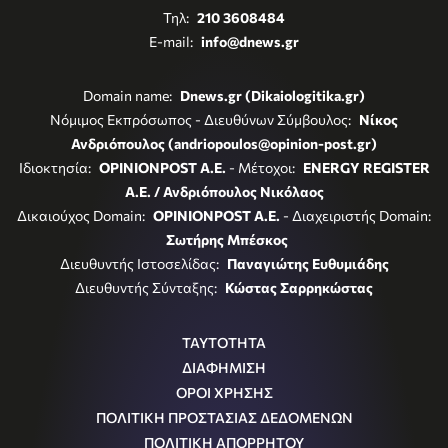
Τηλ:
210 3608484
E-mail:
info@dnews.gr
Domain name:
Dnews.gr (Dikaiologitika.gr)
Νόμιμος Εκπρόσωπος - Διευθύνων Σύμβουλος:
Νίκος
Ανδριόπουλος (andriopoulos@opinion-post.gr)
Ιδιοκτησία:
OPINIONPOST A.E.
- Μέτοχοι:
ENERGY REGISTER
Α.Ε. / Ανδριόπουλος Νικόλαος
Δικαιούχος Domain:
OPINIONPOST A.E.
- Διαχειριστής Domain:
Σωτήρης Μπέσκος
Διευθυντής Ιστοσελίδας:
Παναγιώτης Ευθυμιάδης
Διευθυντής Σύνταξης:
Κώστας Σαρρηκώστας
ΤΑΥΤΟΤΗΤΑ
ΔΙΑΦΗΜΙΣΗ
ΟΡΟΙ ΧΡΗΣΗΣ
ΠΟΛΙΤΙΚΗ ΠΡΟΣΤΑΣΙΑΣ ΔΕΔΟΜΕΝΩΝ
ΠΟΛΙΤΙΚΗ ΑΠΟΡΡΗΤΟΥ