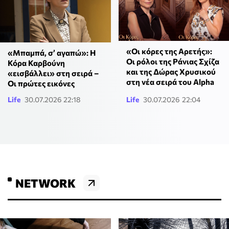
«Οι κόρες της Αρετής»:
«Μπαμπά, σ’ αγαπώ»: Η
Οι ρόλοι της Ράνιας Σχίζα
Κόρα Καρβούνη
και της Δώρας Χρυσικού
«εισβάλλει» στη σειρά –
στη νέα σειρά του Alpha
Οι πρώτες εικόνες
Life
30.07.2026 22:18
Life
30.07.2026 22:04
NETWORK