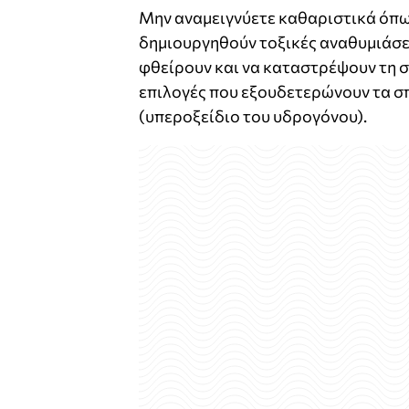
Μην αναμειγνύετε καθαριστικά όπω
δημιουργηθούν τοξικές αναθυμιάσει
φθείρουν και να καταστρέψουν τη σι
επιλογές που εξουδετερώνουν τα σπό
(υπεροξείδιο του υδρογόνου).