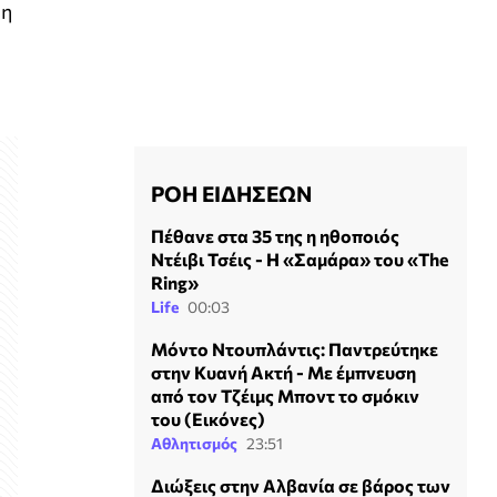
μη
ΡΟΗ ΕΙΔΗΣΕΩΝ
Πέθανε στα 35 της η ηθοποιός
Ντέιβι Τσέις - Η «Σαμάρα» του «The
Ring»
Life
00:03
Μόντο Ντουπλάντις: Παντρεύτηκε
στην Κυανή Ακτή - Με έμπνευση
από τον Τζέιμς Μποντ το σμόκιν
του (Εικόνες)
Αθλητισμός
23:51
Διώξεις στην Αλβανία σε βάρος των