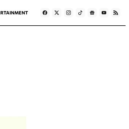
ΡΟΗ ΕΙΔΗΣΕΩΝ
T
NEWS IN ENGLISH
Games
ERTAINMENT