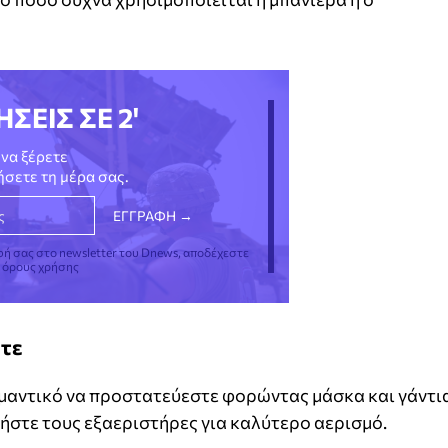
ΗΣΕΙΣ ΣΕ 2'
να ξέρετε
νήσετε τη μέρα σας.
φή σας στο newsletter του Dnews, αποδέχεστε
ς όρους χρήσης
ετε
ημαντικό να προστατεύεστε φορώντας μάσκα και γάντι
ήστε τους εξαεριστήρες για καλύτερο αερισμό.