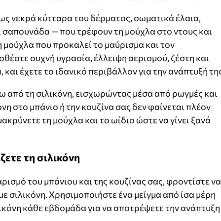
ως νεκρά κύτταρα του δέρματος, σωματικά έλαια,
 σαπουνάδα — που τρέφουν τη μούχλα στο ντους και
η μούχλα που προκαλεί το μαύρισμα και τον
θέστε συχνή υγρασία, έλλειψη αερισμού, ζέστη και
και έχετε το ιδανικό περιβάλλον για την ανάπτυξή της
σω από τη σιλικόνη, εισχωρώντας μέσα από ρωγμές και
όνη στο μπάνιο ή την κουζίνα σας δεν φαίνεται πλέον
ακρύνετε τη μούχλα και το ωίδιο ώστε να γίνει ξανά
ζετε τη σιλικόνη
ρισμό του μπάνιου και της κουζίνας σας, φροντίστε να
 με σιλικόνη. Χρησιμοποιήστε ένα μείγμα από ίσα μέρη
ιλικόνη κάθε εβδομάδα για να αποτρέψετε την ανάπτυξη