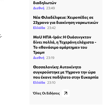
διαδηλωτών
Διεθνή
23:49
Νέα Φιλαδέλφεια: Χειροπέδες σε
23χρονο για διακίνηση ναρκωτικών
Ελλάδα
23:42
.
MoU ΗΠΑ-Ιράν: Η Ουάσινγκτον
δίνει πολλά, η Τεχεράνη ελάχιστα -
Το «θανάσιμο αμάρτημα» του
Τραμπ
Διεθνή
23:19
Θεσσαλονίκη: Αυτοκίνητο
συγκρούστηκε με 11χρονο την ώρα
που έκανε ποδήλατο στην Ευκαρπία
Ελλάδα
23:10
Όλες Οι Ειδήσεις