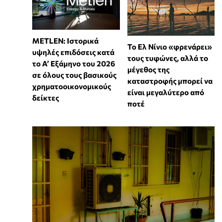
METLEN: Ιστορικά
Το Ελ Νίνιο «φρενάρει»
υψηλές επιδόσεις κατά
τους τυφώνες, αλλά το
το Α’ Εξάμηνο του 2026
μέγεθος της
σε όλους τους βασικούς
καταστροφής μπορεί να
χρηματοοικονομικούς
είναι μεγαλύτερο από
δείκτες
ποτέ