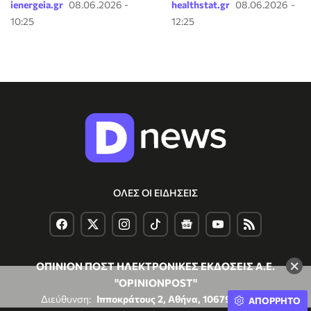
ienergeia.gr
08.06.2026 -
healthstat.gr
08.06.2026 -
10:25
12:25
ΟΛΕΣ ΟΙ ΕΙΔΗΣΕΙΣ
×
ΟΠΙΝΙΟΝ ΠΟΣΤ ΗΛΕΚΤΡΟΝΙΚΕΣ ΕΚΔΟΣΕΙΣ Α.Ε.
"OPINIONPOST"
Διεύθυνση:
Ιπποκράτους 2, Αθήνα, 10679, Ελλάδα
ΑΠΟΡΡΗΤΟ