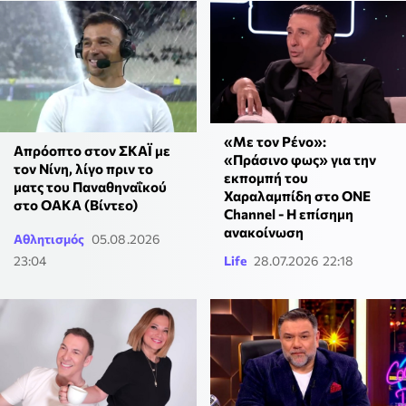
«Με τον Ρένο»:
Απρόοπτο στον ΣΚΑΪ με
«Πράσινο φως» για την
τον Νίνη, λίγο πριν το
εκπομπή του
ματς του Παναθηναΐκού
Χαραλαμπίδη στο ONE
στο ΟΑΚΑ (Βίντεο)
Channel - Η επίσημη
ανακοίνωση
Αθλητισμός
05.08.2026
23:04
Life
28.07.2026 22:18