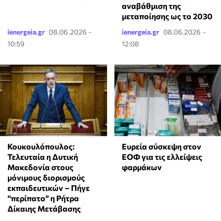
αναβάθμιση της
μεταποίησης ως το 2030
ienergeia.gr
08.06.2026 -
ienergeia.gr
08.06.2026 -
10:59
12:08
Κουκουλόπουλος:
Ευρεία σύσκεψη στον
Τελευταία η Δυτική
ΕΟΦ για τις ελλείψεις
Μακεδονία στους
φαρμάκων
μόνιμους διορισμούς
εκπαιδευτικών – Πήγε
“περίπατο” η Ρήτρα
Δίκαιης Μετάβασης