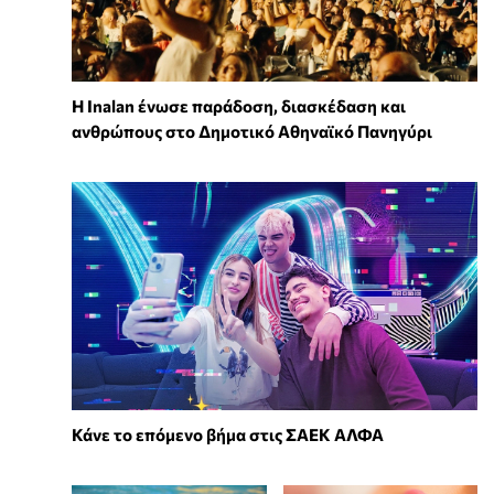
Η Inalan ένωσε παράδοση, διασκέδαση και
ανθρώπους στο Δημοτικό Αθηναϊκό Πανηγύρι
Κάνε το επόμενο βήμα στις ΣΑΕΚ ΑΛΦΑ