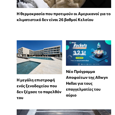
Η θερμοκρασία που προτιμούν οι Αμερικανοί για το
κλιματιστικό δεν είναι 26 βαθμοί Κελσίου
Νέο Πρόγραμμα
Αποφοίτων της Allwyn
Η μεγάλη επιστροφή
Hellas για τους
ενός ξενοδοχείου που
επαγγελματίες του
δεν ξέχασε το παρελθόν
αύριο
του