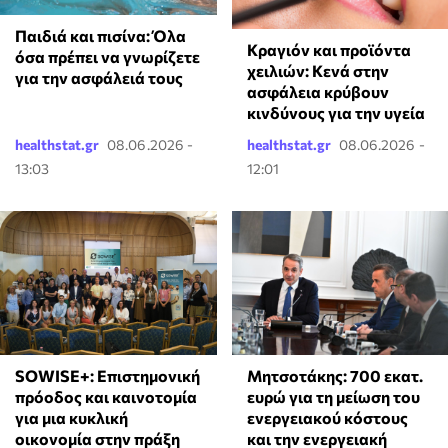
Παιδιά και πισίνα: Όλα
Κραγιόν και προϊόντα
όσα πρέπει να γνωρίζετε
χειλιών: Κενά στην
για την ασφάλειά τους
ασφάλεια κρύβουν
κινδύνους για την υγεία
healthstat.gr
08.06.2026 -
healthstat.gr
08.06.2026 -
13:03
12:01
SOWISE+: Επιστημονική
Μητσοτάκης: 700 εκατ.
πρόοδος και καινοτομία
ευρώ για τη μείωση του
για μια κυκλική
ενεργειακού κόστους
οικονομία στην πράξη
και την ενεργειακή