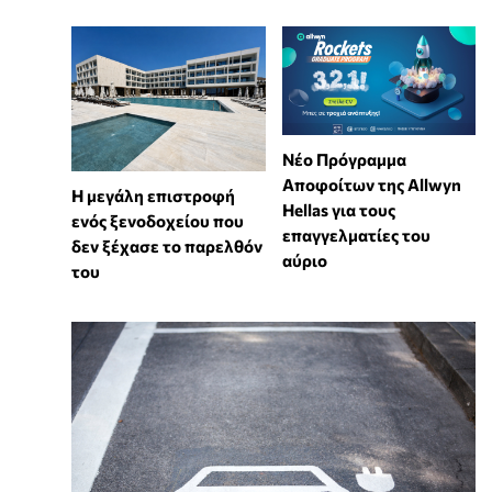
Νέο Πρόγραμμα
Αποφοίτων της Allwyn
Η μεγάλη επιστροφή
Hellas για τους
ενός ξενοδοχείου που
επαγγελματίες του
δεν ξέχασε το παρελθόν
αύριο
του