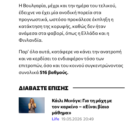
Η Βουλγαρία, μέχρι και την ημέρα του τελικού,
έδειχνε να έχει μία ανοδική πορεία στα
προγνωστικά, ωστόσο προκάλεσε έκπληξη η
κατάκτηση της κορυφής, καθώς δεν ήταν
ανάμεσα στα φαβορί, όπως η Ελλάδα και η
Φινλανδία.
Παρ’ όλα αυτά, κατάφερε να κάνει την ανατροπή
και να κερδίσει το ενδιαφέρον τόσο των
επιτροπών, όσο και του κοινού συγκεντρώνοντας
συνολικά
516 βαθμούς.
ΔΙΑΒΑΣΤΕ ΕΠΙΣΗΣ
Κάιλι Μινόγκ: Για τη μάχη με
τον καρκίνο – «Είναι βίαιο
μάθημα»
Life
19.05.2026 20:49