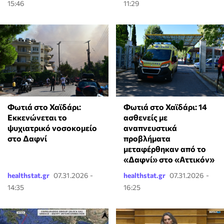
15:46
11:29
Φωτιά στο Χαϊδάρι:
Φωτιά στο Χαϊδάρι: 14
Εκκενώνεται το
ασθενείς με
ψυχιατρικό νοσοκομείο
αναπνευστικά
στο Δαφνί
προβλήματα
μεταφέρθηκαν από το
«Δαφνί» στο «Αττικόν»
healthstat.gr
07.31.2026 -
healthstat.gr
07.31.2026 -
14:35
16:25