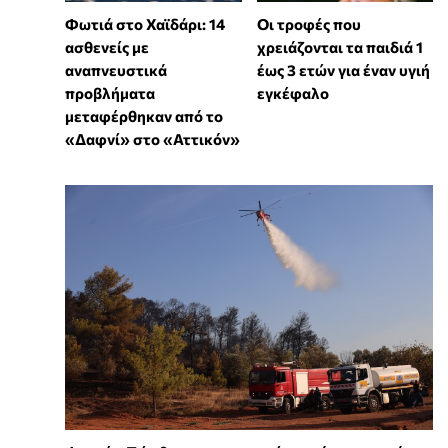
Φωτιά στο Χαϊδάρι: 14
Οι τροφές που
ασθενείς με
χρειάζονται τα παιδιά 1
αναπνευστικά
έως 3 ετών για έναν υγιή
προβλήματα
εγκέφαλο
μεταφέρθηκαν από το
«Δαφνί» στο «Αττικόν»