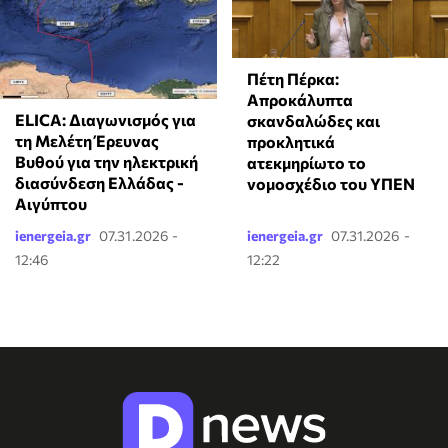
Πέτη Πέρκα:
Απροκάλυπτα
ELICA: Διαγωνισμός για
σκανδαλώδες και
τη Μελέτη Έρευνας
προκλητικά
Βυθού για την ηλεκτρική
ατεκμηρίωτο το
διασύνδεση Ελλάδας -
νομοσχέδιο του ΥΠΕΝ
Αιγύπτου
ienergeia.gr
07.31.2026 -
ienergeia.gr
07.31.2026 -
12:46
12:22