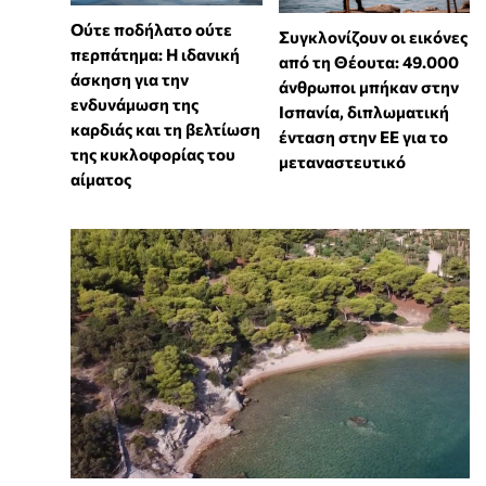
Ούτε ποδήλατο ούτε
Συγκλονίζουν οι εικόνες
περπάτημα: Η ιδανική
από τη Θέουτα: 49.000
άσκηση για την
άνθρωποι μπήκαν στην
ενδυνάμωση της
Ισπανία, διπλωματική
καρδιάς και τη βελτίωση
ένταση στην ΕΕ για το
της κυκλοφορίας του
μεταναστευτικό
αίματος