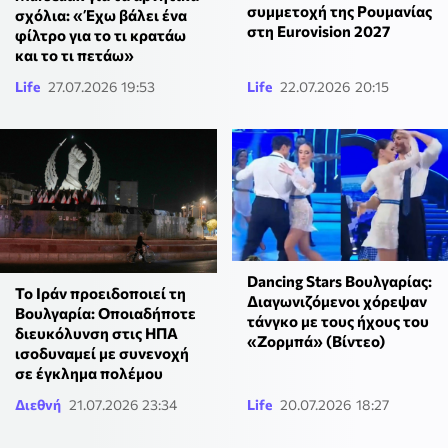
συμμετοχή της Ρουμανίας
σχόλια: «Έχω βάλει ένα
στη Eurovision 2027
φίλτρο για το τι κρατάω
και το τι πετάω»
Life
27.07.2026 19:53
Life
22.07.2026 20:15
Dancing Stars Βουλγαρίας:
Το Ιράν προειδοποιεί τη
Διαγωνιζόμενοι χόρεψαν
Βουλγαρία: Οποιαδήποτε
τάνγκο με τους ήχους του
διευκόλυνση στις ΗΠΑ
«Ζορμπά» (Βίντεο)
ισοδυναμεί με συνενοχή
σε έγκλημα πολέμου
Διεθνή
21.07.2026 23:34
Life
20.07.2026 18:27