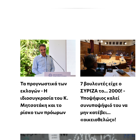
Τα προγνωστικά των
7 βουλευτές είχε ο
εκλογών - Η
ΣΥΡΙΖΑ το... 2000! -
ιδιοσυγκρασία του Κ.
Υποψήφιος καλεί
Μητσοτάκη και το
συνυποψήφιό του να
ρίσκο των πρόωρων
μην κατέβει...
«οικειοθελώς»!