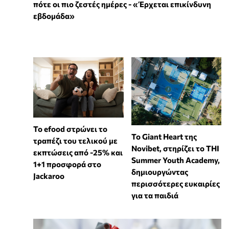
πότε οι πιο ζεστές ημέρες - «Έρχεται επικίνδυνη
εβδομάδα»
Το efood στρώνει το
To Giant Heart της
τραπέζι του τελικού με
Novibet, στηρίζει το THI
εκπτώσεις από -25% και
Summer Youth Academy,
1+1 προσφορά στο
δημιουργώντας
Jackaroo
περισσότερες ευκαιρίες
για τα παιδιά