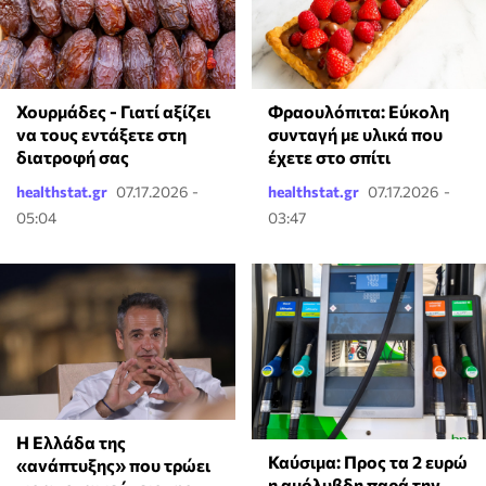
Χουρμάδες - Γιατί αξίζει
Φραουλόπιτα: Εύκολη
να τους εντάξετε στη
συνταγή με υλικά που
διατροφή σας
έχετε στο σπίτι
healthstat.gr
07.17.2026 -
healthstat.gr
07.17.2026 -
05:04
03:47
Η Ελλάδα της
Καύσιμα: Προς τα 2 ευρώ
«ανάπτυξης» που τρώει
η αμόλυβδη παρά την