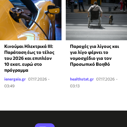
Κινούμαι Ηλεκτρικά ΙΙΙ:
Παροχές για λίγους και
Παράταση έως το τέλος
για λίγο φέρνει το
του 2026 και επιπλέον
νομοσχέδιο για τον
10 εκατ. ευρώ στο
Προσωπικό Βοηθό
πρόγραμμα
ienergeia.gr
07.17.2026 -
healthstat.gr
07.17.2026 -
03:49
03:13