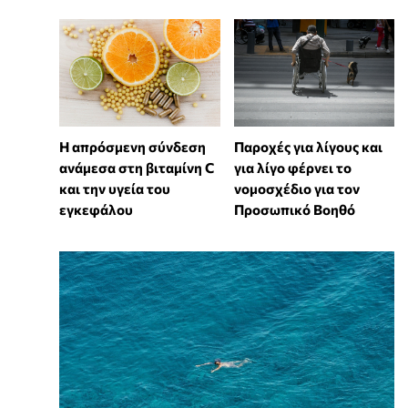
Η απρόσμενη σύνδεση
Παροχές για λίγους και
ανάμεσα στη βιταμίνη C
για λίγο φέρνει το
και την υγεία του
νομοσχέδιο για τον
εγκεφάλου
Προσωπικό Βοηθό