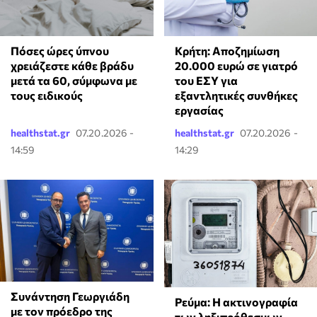
Πόσες ώρες ύπνου
Κρήτη: Αποζημίωση
χρειάζεστε κάθε βράδυ
20.000 ευρώ σε γιατρό
μετά τα 60, σύμφωνα με
του ΕΣΥ για
τους ειδικούς
εξαντλητικές συνθήκες
εργασίας
healthstat.gr
07.20.2026 -
healthstat.gr
07.20.2026 -
14:59
14:29
Συνάντηση Γεωργιάδη
Ρεύμα: Η ακτινογραφία
με τον πρόεδρο της
των ληξιπρόθεσμων