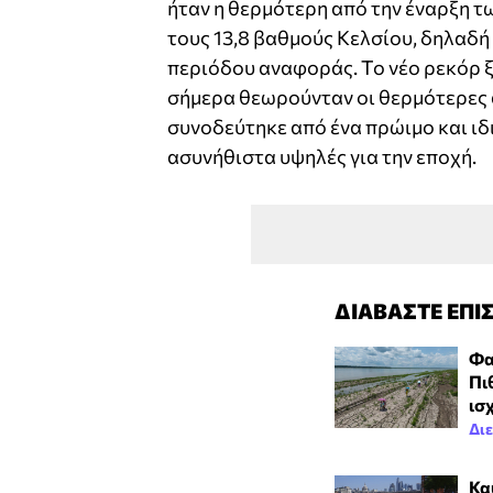
ήταν η θερμότερη από την έναρξη 
τους 13,8 βαθμούς Κελσίου, δηλαδή
περιόδου αναφοράς. Το νέο ρεκόρ ξ
σήμερα θεωρούνταν οι θερμότερες α
συνοδεύτηκε από ένα πρώιμο και ιδ
ασυνήθιστα υψηλές για την εποχή.
ΔΙΑΒΑΣΤΕ ΕΠΙ
Φα
Πι
ισ
Δι
Κα