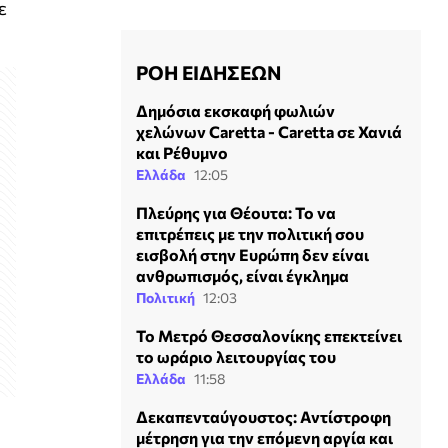
ε
ΡΟΗ ΕΙΔΗΣΕΩΝ
Δημόσια εκσκαφή φωλιών
χελώνων Caretta - Caretta σε Χανιά
και Ρέθυμνο
Ελλάδα
12:05
Πλεύρης για Θέουτα: Το να
επιτρέπεις με την πολιτική σου
εισβολή στην Ευρώπη δεν είναι
ανθρωπισμός, είναι έγκλημα
Πολιτική
12:03
Το Μετρό Θεσσαλονίκης επεκτείνει
το ωράριο λειτουργίας του
Ελλάδα
11:58
Δεκαπενταύγουστος: Αντίστροφη
μέτρηση για την επόμενη αργία και