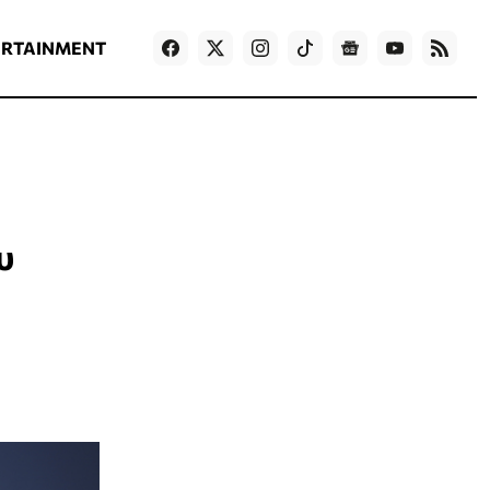
ΡΟΗ ΕΙΔΗΣΕΩΝ
T
NEWS IN ENGLISH
Games
ERTAINMENT
υ