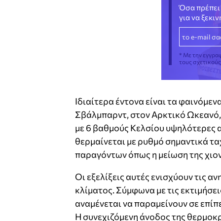
Όσα πρέπει 
για να ξεκι
* Με την εγγρα
τους σχετικού
Ιδιαίτερα έντονα είναι τα φαινόμεν
Σβάλμπαρντ, στον Αρκτικό Ωκεανό,
με 6 βαθμούς Κελσίου υψηλότερες α
θερμαίνεται με ρυθμό σημαντικά τα
παραγόντων όπως η μείωση της χιο
Οι εξελίξεις αυτές ενισχύουν τις α
κλίματος. Σύμφωνα με τις εκτιμήσε
αναμένεται να παραμείνουν σε επίπ
Η συνεχιζόμενη άνοδος της θερμοκ