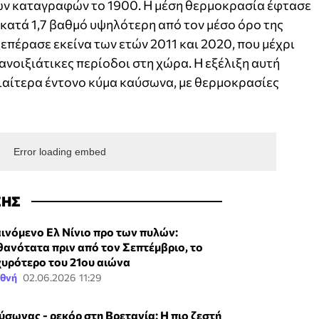
των καταγραφών το 1900. Η μέση θερμοκρασία έφτασε
 κατά 1,7 βαθμό υψηλότερη από τον μέσο όρο της
επέρασε εκείνα των ετών 2011 και 2020, που μέχρι
νοιξιάτικες περίοδοι στη χώρα. Η εξέλιξη αυτή
ιαίτερα έντονο κύμα καύσωνα, με θερμοκρασίες
Error loading embed
ΣΗΣ
ινόμενο Ελ Νίνιο προ των πυλών:
θανότατα πριν από τον Σεπτέμβριο, το
χυρότερο του 21ου αιώνα
εθνή
02.06.2026 11:29
ύσωνας - ρεκόρ στη Βρετανία: Η πιο ζεστή