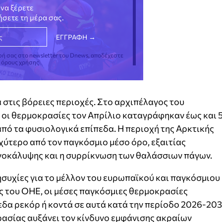
να ξέρετε
νήσετε τη μέρα σας.
φή σας στο newsletter του Dnews, αποδέχεστε
ς όρους χρήσης
α στις βόρειες περιοχές. Στο αρχιπέλαγος του
 οι θερμοκρασίες τον Απρίλιο καταγράφηκαν έως και 
πό τα φυσιολογικά επίπεδα. Η περιοχή της Αρκτικής
χύτερο από τον παγκόσμιο μέσο όρο, εξαιτίας
νοκάλυψης και η συρρίκνωση των θαλάσσιων πάγων.
νησυχίες για το μέλλον του ευρωπαϊκού και παγκόσμιου
ις του ΟΗΕ, οι μέσες παγκόσμιες θερμοκρασίες
εδα ρεκόρ ή κοντά σε αυτά κατά την περίοδο 2026-203
ρασίας αυξάνει τον κίνδυνο εμφάνισης ακραίων