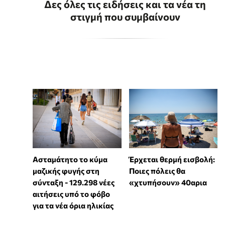
Δες όλες τις ειδήσεις και τα νέα τη
στιγμή που συμβαίνουν
Ασταμάτητο το κύμα
Έρχεται θερμή εισβολή:
μαζικής φυγής στη
Ποιες πόλεις θα
σύνταξη - 129.298 νέες
«χτυπήσουν» 40αρια
αιτήσεις υπό το φόβο
για τα νέα όρια ηλικίας