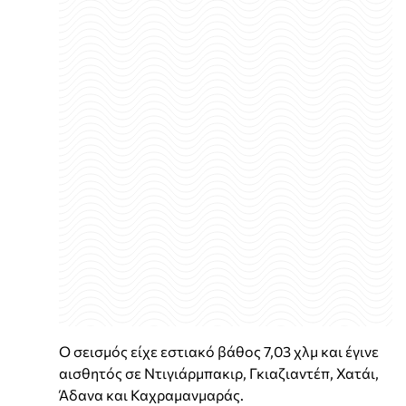
Ο σεισμός είχε εστιακό βάθος 7,03 χλμ και έγινε
αισθητός σε Ντιγιάρμπακιρ, Γκιαζιαντέπ, Χατάι,
Άδανα και Καχραμανμαράς.