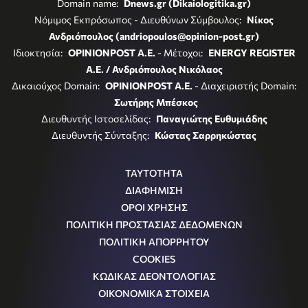
Domain name:
Dnews.gr (Dikaiologitika.gr)
Νόμιμος Εκπρόσωπος - Διευθύνων Σύμβουλος:
Νίκος
Ανδριόπουλος (andriopoulos@opinion-post.gr)
Ιδιοκτησία:
OPINIONPOST A.E.
- Μέτοχοι:
ENERGY REGISTER
Α.Ε. / Ανδριόπουλος Νικόλαος
Δικαιούχος Domain:
OPINIONPOST A.E.
- Διαχειριστής Domain:
Σωτήρης Μπέσκος
Διευθυντής Ιστοσελίδας:
Παναγιώτης Ευθυμιάδης
Διευθυντής Σύνταξης:
Κώστας Σαρρηκώστας
ΤΑΥΤΟΤΗΤΑ
ΔΙΑΦΗΜΙΣΗ
ΟΡΟΙ ΧΡΗΣΗΣ
ΠΟΛΙΤΙΚΗ ΠΡΟΣΤΑΣΙΑΣ ΔΕΔΟΜΕΝΩΝ
ΠΟΛΙΤΙΚΗ ΑΠΟΡΡΗΤΟΥ
COOKIES
ΚΩΔΙΚΑΣ ΔΕΟΝΤΟΛΟΓΙΑΣ
ΟΙΚΟΝΟΜΙΚΑ ΣΤΟΙΧΕΙΑ