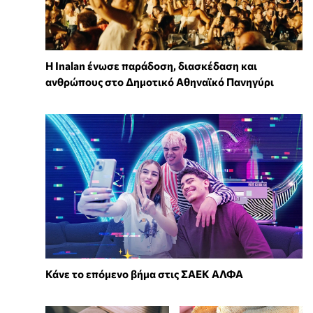
Η Inalan ένωσε παράδοση, διασκέδαση και
ανθρώπους στο Δημοτικό Αθηναϊκό Πανηγύρι
Κάνε το επόμενο βήμα στις ΣΑΕΚ ΑΛΦΑ