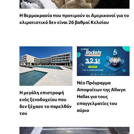
Η θερμοκρασία που προτιμούν οι Αμερικανοί για το
κλιματιστικό δεν είναι 26 βαθμοί Κελσίου
Νέο Πρόγραμμα
Αποφοίτων της Allwyn
Η μεγάλη επιστροφή
Hellas για τους
ενός ξενοδοχείου που
επαγγελματίες του
δεν ξέχασε το παρελθόν
αύριο
του