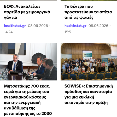
ΕΟΦ: Ανακαλείται
Τα δέντρα που
παρτίδα με χειρουργικά
προστατεύουν τα σπίτια
γάντια
από τις φωτιές
healthstat.gr
08.06.2026 -
healthstat.gr
08.06.2026 -
14:24
15:51
Μητσοτάκης: 700 εκατ.
SOWISE+: Επιστημονική
ευρώ για τη μείωση του
πρόοδος και καινοτομία
ενεργειακού κόστους
για μια κυκλική
και την ενεργειακή
οικονομία στην πράξη
αναβάθμιση της
μεταποίησης ως το 2030