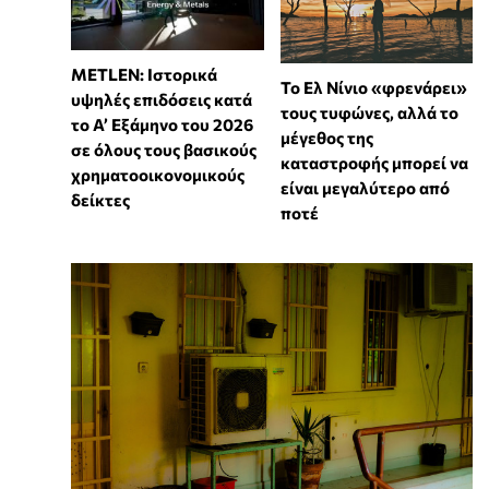
METLEN: Ιστορικά
Το Ελ Νίνιο «φρενάρει»
υψηλές επιδόσεις κατά
τους τυφώνες, αλλά το
το Α’ Εξάμηνο του 2026
μέγεθος της
σε όλους τους βασικούς
καταστροφής μπορεί να
χρηματοοικονομικούς
είναι μεγαλύτερο από
δείκτες
ποτέ