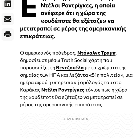
Ε
Ντέλσι Ροντρίγκες, η οποία
ανέφερε ότι η χώρα της
«ουδέποτε θα εξέταζε» να
μετατραπεί σε μέρος της αμερικανικής
επικράτειας.
Ο αμερικανός πρόεδρος,
Ντόναλντ Τραμπ
,
δημοσίευσε μέσω Truth Social χάρτη που
παρουσιάζει τη
Βενεζουέλα
με τα χρώματα της
σημαίας των ΗΠΑ και λεζάντα «51η πολιτεία», μια
ημέρα αφού η υπηρεσιακή ομόλογός του στο
Καράκας
Ντέλσι Ροντρίγκες
τόνισε πως η χώρα
της «ουδέποτε θα εξέταζε» να μετατραπεί σε
μέρος της αμερικανικής επικράτειας.