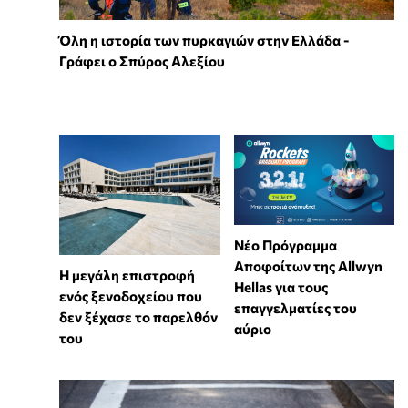
Όλη η ιστορία των πυρκαγιών στην Ελλάδα -
Γράφει ο Σπύρος Αλεξίου
Νέο Πρόγραμμα
Αποφοίτων της Allwyn
Η μεγάλη επιστροφή
Hellas για τους
ενός ξενοδοχείου που
επαγγελματίες του
δεν ξέχασε το παρελθόν
αύριο
του