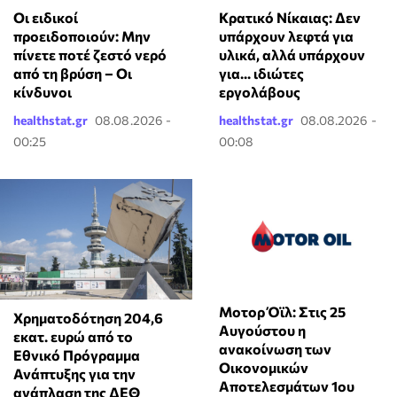
Οι ειδικοί
Κρατικό Νίκαιας: Δεν
προειδοποιούν: Μην
υπάρχουν λεφτά για
πίνετε ποτέ ζεστό νερό
υλικά, αλλά υπάρχουν
από τη βρύση – Οι
για... ιδιώτες
κίνδυνοι
εργολάβους
healthstat.gr
08.08.2026 -
healthstat.gr
08.08.2026 -
00:25
00:08
Μοτορ Όϊλ: Στις 25
Χρηματοδότηση 204,6
Αυγούστου η
εκατ. ευρώ από το
ανακοίνωση των
Εθνικό Πρόγραμμα
Οικονομικών
Ανάπτυξης για την
Αποτελεσμάτων 1ου
ανάπλαση της ΔΕΘ