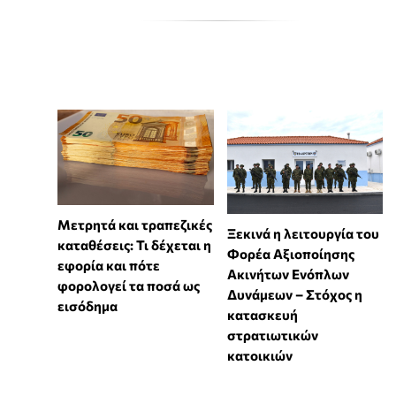
Μετρητά και τραπεζικές
Ξεκινά η λειτουργία του
καταθέσεις: Τι δέχεται η
Φορέα Αξιοποίησης
εφορία και πότε
Ακινήτων Ενόπλων
φορολογεί τα ποσά ως
Δυνάμεων – Στόχος η
εισόδημα
κατασκευή
στρατιωτικών
κατοικιών