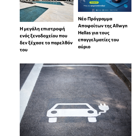
Νέο Πρόγραμμα
Αποφοίτων της Allwyn
Η μεγάλη επιστροφή
Hellas για τους
ενός ξενοδοχείου που
επαγγελματίες του
δεν ξέχασε το παρελθόν
αύριο
του