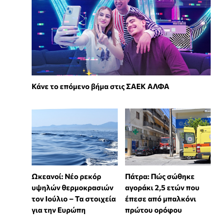
Κάνε το επόμενο βήμα στις ΣΑΕΚ ΑΛΦΑ
Ωκεανοί: Νέο ρεκόρ
Πάτρα: Πώς σώθηκε
υψηλών θερμοκρασιών
αγοράκι 2,5 ετών που
τον Ιούλιο – Τα στοιχεία
έπεσε από μπαλκόνι
για την Ευρώπη
πρώτου ορόφου