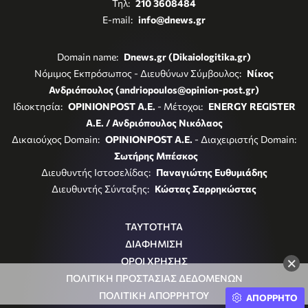
Τηλ:
210 3608484
E-mail:
info@dnews.gr
Domain name:
Dnews.gr (Dikaiologitika.gr)
Νόμιμος Εκπρόσωπος - Διευθύνων Σύμβουλος:
Νίκος
Ανδριόπουλος (andriopoulos@opinion-post.gr)
Ιδιοκτησία:
OPINIONPOST A.E.
- Μέτοχοι:
ENERGY REGISTER
Α.Ε. / Ανδριόπουλος Νικόλαος
Δικαιούχος Domain:
OPINIONPOST A.E.
- Διαχειριστής Domain:
Σωτήρης Μπέσκος
Διευθυντής Ιστοσελίδας:
Παναγιώτης Ευθυμιάδης
Διευθυντής Σύνταξης:
Κώστας Σαρρηκώστας
ΤΑΥΤΟΤΗΤΑ
ΔΙΑΦΗΜΙΣΗ
×
ΟΡΟΙ ΧΡΗΣΗΣ
ΠΟΛΙΤΙΚΗ ΠΡΟΣΤΑΣΙΑΣ ΔΕΔΟΜΕΝΩΝ
ΠΟΛΙΤΙΚΗ ΑΠΟΡΡΗΤΟΥ
ΑΠΟΡΡΗΤΟ