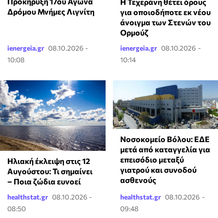
Προκήρυξη 17ου Αγώνα
Η Τεχεράνη θέτει όρους
Δρόμου Μνήμες Λιγνίτη
για οποιοδήποτε εκ νέου
άνοιγμα των Στενών του
Ορμούζ
ienergeia.gr
08.10.2026 -
ienergeia.gr
08.10.2026 -
10:08
10:14
Νοσοκομείο Βόλου: ΕΔΕ
μετά από καταγγελία για
επεισόδιο μεταξύ
Ηλιακή έκλειψη στις 12
γιατρού και συνοδού
Αυγούστου: Τι σημαίνει
ασθενούς
– Ποια ζώδια ευνοεί
healthstat.gr
08.10.2026 -
healthstat.gr
08.10.2026 -
08:50
09:48