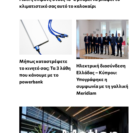
κλιματιστικό σας αυτό το καλοκαίρι
Μήπως καταστρέφετε
Ηλεκτρική διασύνδεση
το κινητό σας; Τα 3 λάθη
Ελλάδας – Κύπρου:
που κάνουμε με το
Υπογράφηκε η
powerbank
συμφωνία με τη γαλλική
Meridiam