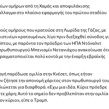
ίων ομήρων από τη Χαμάς και αποφυλάκισης
άλλαγμα στο πλαίσιο εφαρμογής του πρώτου σταδίου
ούς ομήρους που κρατούσε στη Λωρίδα της Γάζας, με
στινίων κρατουμένων, λίγο πριν διεξαχθεί σύνοδος γ
ιγύπτου, με παρόντα τον πρόεδρο των ΗΠΑ Ντόναλντ
 πρωθυπουργού Μπενιαμίν Νετανιάχου ανακοίνωσε ότ
πραγματοποιείται πολύ κοντά με την έναρξη εβραϊκής
αγή παρέδωσε ομιλία στην Κνέσετ, όπως εήταν
ν ζήτησε την απονομή χάριτος στον πρωθυπουργό το
ιώκεται για διαφθορά. «Εχω μια ιδέα. Κύριε πρόεδρε
νετε χάρη; Αυτό το σημείο δεν προβλεπόταν στην ομιλία
ον κύριο», είπε ο Τραμπ.