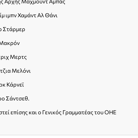
κής Αρχής Μαχμούντ Αμπάς
ίμ ιμπν Χαμάντ Αλ Θάνι
ρ Στάρμερ
 Μακρόν
τριχ Μερτς
τζια Μελόνι
ρκ Κάρνεϊ
ρο Σάντσεθ.
τεί επίσης και ο Γενικός Γραμματέας του ΟΗΕ