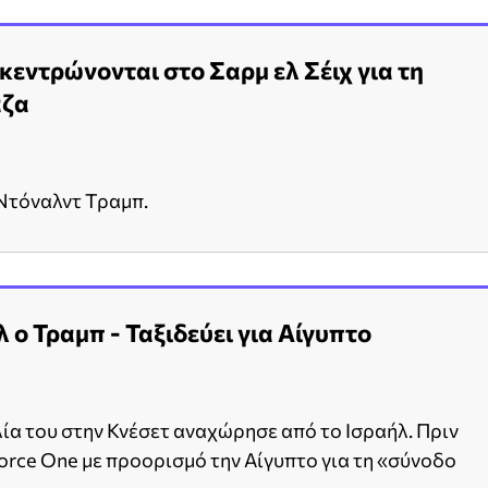
κεντρώνονται στο Σαρμ ελ Σέιχ για τη
άζα
 Ντόναλντ Τραμπ.
ο Τραμπ - Ταξιδεύει για Αίγυπτο
ία του στην Κνέσετ αναχώρησε από το Ισραήλ. Πριν
Force One με προορισμό την Αίγυπτο για τη «σύνοδο