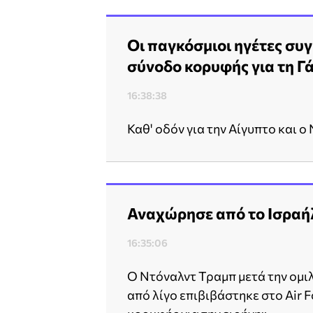
Οι παγκόσμιοι ηγέτες συγ
σύνοδο κορυφής για τη Γ
16:38:38
Καθ' οδόν για την Αίγυπτο και ο
Αναχώρησε από το Ισραήλ 
16:35:06
Ο Ντόναλντ Τραμπ μετά την ομιλ
από λίγο επιβιβάστηκε στο Air 