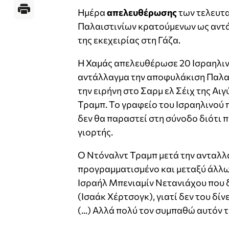
Ημέρα
απελευθέρωσης
των τελευτα
Παλαιστινίων κρατούμενων ως αντ
της εκεχειρίας στη Γάζα.
Η Χαμάς απελευθέρωσε 20 Ισραηλιν
αντάλλαγμα την αποφυλάκιση Παλαι
την ειρήνη στο Σαρμ ελ Σέιχ της Α
Τραμπ. Το γραφείο του Ισραηλινού
δεν θα παραστεί στη σύνοδο διότι 
γιορτής.
Ο Ντόναλντ Τραμπ μετά την ανταλλ
προγραμματισμένο και μεταξύ άλλω
Ισραήλ Μπενιαμίν Νετανιάχου που δ
(Ισαάκ Χέρτσογκ), γιατί δεν του δί
(...) Αλλά πολύ τον συμπαθώ αυτόν τ