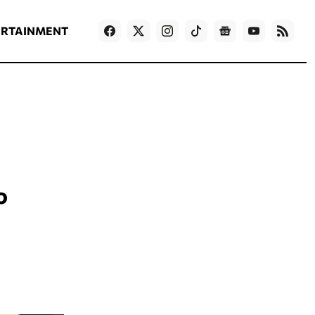
ΡΟΗ ΕΙΔΗΣΕΩΝ
T
NEWS IN ENGLISH
Games
ERTAINMENT
ο