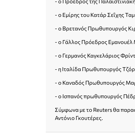
- ο Πρόεδρος της Παλαιστινια
- ο Εμίρης του Κατάρ Σεΐχης Ταμ
- ο Βρετανός Πρωθυπουργός Κι
- ο Γάλλος Πρόεδρος Εμανουέλ
- ο Γερμανός Καγκελάριος Φρίν
- η Ιταλίδα Πρωθυπουργός Τζόρ
- ο Καναδός Πρωθυπουργός Μα
- ο Ισπανός πρωθυπουργός Πέδ
Σύμφωνα με το Reuters θα παρασ
Αντόνιο Γκουτέρες.