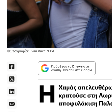
Φωτογραφία: Evan Vucci/ΕPA
Πρόσθεσε το
Dnews
στα
αγαπημένα σου στη Google
Η
Χαμάς απελευθέρω
κρατούσε στη Λωρί
αποφυλάκιση Παλα