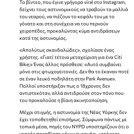
Το βίντεο, που έγινε γρήγορα viral στο Instagram,
δείχνει τους αστυνομικούς να τραβούν τα μαλλιά
του νεαρού, να πιέζουν το κεφάλι του με το
γόνατο και στη συνέχεια να του περνούν
χειροπέδες, προκαλώντας κύμα αντιδράσεων
κατά της αστυνομίας.
«Απολύτως σκανδαλώδες», σχολίασε ένας
χρήστης. «Γιατί τέτοια μεταχείριση για ένα Citi
Bike;» Ένας άλλος πρόσθεσε: «Αυτό συμβαίνει
μόνο στις φτωχογειτονιές. Δεν θα το έκαναν ποτέ
σε έναν λευκό ποδηλάτη στην Park Avenue».
Πολλοί υποστήριξαν πως ο 18χρονος δεν
αντιστεκόταν, αλλά αντιδρούσε στον πόνο που
του προκαλούσε η βίαιη ακινητοποίηση.
Μέχρι στιγμής, η αστυνομία της Νέας Υόρκης δεν
έχει τοποθετηθεί επισήμως. Σύμφωνα πάντως με
τοπικά μέσα, πηγές του NYPD υποστηρίζουν ότι ο
νεαρός παραβίασε κόκκινο φανάρι, μετέφερε