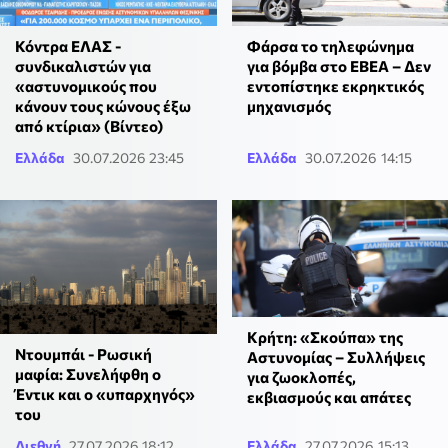
Κόντρα ΕΛΑΣ -
Φάρσα το τηλεφώνημα
συνδικαλιστών για
για βόμβα στο ΕΒΕΑ – Δεν
«αστυνομικούς που
εντοπίστηκε εκρηκτικός
κάνουν τους κώνους έξω
μηχανισμός
από κτίρια» (Βίντεο)
Ελλάδα
30.07.2026 23:45
Ελλάδα
30.07.2026 14:15
Κρήτη: «Σκούπα» της
Ντουμπάι - Ρωσική
Aστυνομίας – Συλλήψεις
μαφία: Συνελήφθη ο
για ζωοκλοπές,
Έντικ και ο «υπαρχηγός»
εκβιασμούς και απάτες
του
Διεθνή
27.07.2026 18:12
Ελλάδα
27.07.2026 15:13