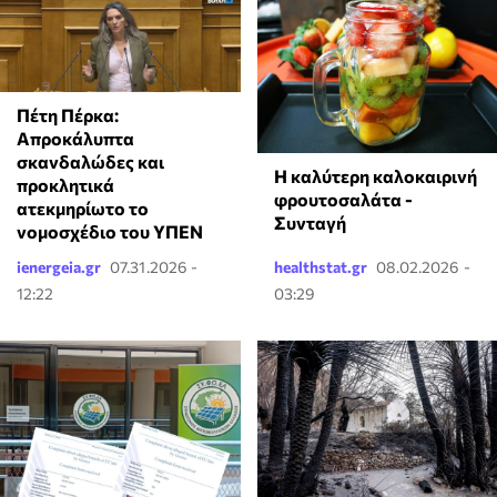
Πέτη Πέρκα:
Απροκάλυπτα
σκανδαλώδες και
Η καλύτερη καλοκαιρινή
προκλητικά
φρουτοσαλάτα -
ατεκμηρίωτο το
Συνταγή
νομοσχέδιο του ΥΠΕΝ
ienergeia.gr
07.31.2026 -
healthstat.gr
08.02.2026 -
12:22
03:29