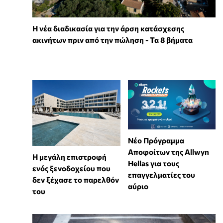
Η νέα διαδικασία για την άρση κατάσχεσης
ακινήτων πριν από την πώληση - Τα 8 βήματα
Νέο Πρόγραμμα
Αποφοίτων της Allwyn
Η μεγάλη επιστροφή
Hellas για τους
ενός ξενοδοχείου που
επαγγελματίες του
δεν ξέχασε το παρελθόν
αύριο
του