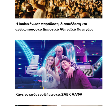
Η Inalan ένωσε παράδοση, διασκέδαση και
ανθρώπους στο Δημοτικό Αθηναϊκό Πανηγύρι
Κάνε το επόμενο βήμα στις ΣΑΕΚ ΑΛΦΑ