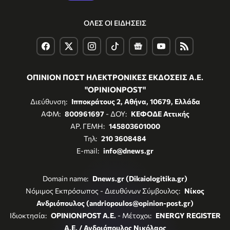
ΟΛΕΣ ΟΙ ΕΙΔΗΣΕΙΣ
ΟΠΙΝΙΟΝ ΠΟΣΤ ΗΛΕΚΤΡΟΝΙΚΕΣ ΕΚΔΟΣΕΙΣ Α.Ε.
"OPINIONPOST"
Διεύθυνση:
Ιπποκράτους 2, Αθήνα, 10679, Ελλάδα
ΑΦΜ:
800961697
- ΔΟΥ:
ΚΕΦΟΔΕ Αττικής
ΑΡ. ΓΕΜΗ:
145803601000
Τηλ:
210 3608484
E-mail:
info@dnews.gr
Domain name:
Dnews.gr (Dikaiologitika.gr)
Νόμιμος Εκπρόσωπος - Διευθύνων Σύμβουλος:
Νίκος
Ανδριόπουλος (andriopoulos@opinion-post.gr)
Ιδιοκτησία:
OPINIONPOST A.E.
- Μέτοχοι:
ENERGY REGISTER
Α.Ε. / Ανδριόπουλος Νικόλαος