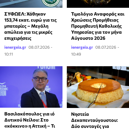
ΣΥΦΩΕΛ: Χάθηκαν
Τιμολόγιο Αναφοράς και
153,74 εκατ. ευρώ για τις
Χρεώσεις Προμήθειας
μπαταρίες – Μεγάλη
Προμηθευτή Καθολικής
απώλεια για τις μικρές
Υπηρεσίας για τον μήνα
επιχειρήσεις
Αύγουστο 2026
ienergeia.gr
08.07.2026 -
ienergeia.gr
08.07.2026 -
10:11
10:49
Βασιλακόπουλος για ιό
Νηστεία
Δυτικού Νείλου: Στο
Δεκαπενταύγουστου:
«κόκκινο» η Αττική – Τι
Δύο συνταγές για