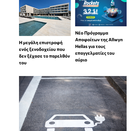
Νέο Πρόγραμμα
Αποφοίτων της Allwyn
Η μεγάλη επιστροφή
Hellas για τους
ενός ξενοδοχείου που
επαγγελματίες του
δεν ξέχασε το παρελθόν
αύριο
του