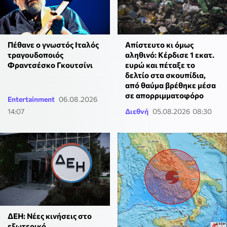
Πέθανε ο γνωστός Ιταλός
Απίστευτο κι όμως
τραγουδοποιός
αληθινό: Κέρδισε 1 εκατ.
Φραντσέσκο Γκουτσίνι
ευρώ και πέταξε το
δελτίο στα σκουπίδια,
από θαύμα βρέθηκε μέσα
σε απορριμματοφόρο
Entertainment
06.08.2026
14:07
Διεθνή
05.08.2026 08:30
ΔΕΗ: Νέες κινήσεις στο
εξωτερικό