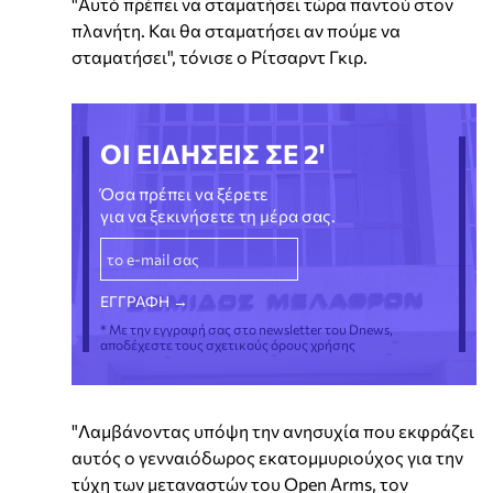
"Αυτό πρέπει να σταματήσει τώρα παντού στον
πλανήτη. Και θα σταματήσει αν πούμε να
σταματήσει", τόνισε ο Ρίτσαρντ Γκιρ.
ΟΙ ΕΙΔΗΣΕΙΣ ΣΕ 2'
Όσα πρέπει να ξέρετε
για να ξεκινήσετε τη μέρα σας.
* Με την εγγραφή σας στο newsletter του Dnews,
αποδέχεστε τους σχετικούς όρους χρήσης
"Λαμβάνοντας υπόψη την ανησυχία που εκφράζει
αυτός ο γενναιόδωρος εκατομμυριούχος για την
τύχη των μεταναστών του Open Arms, τον