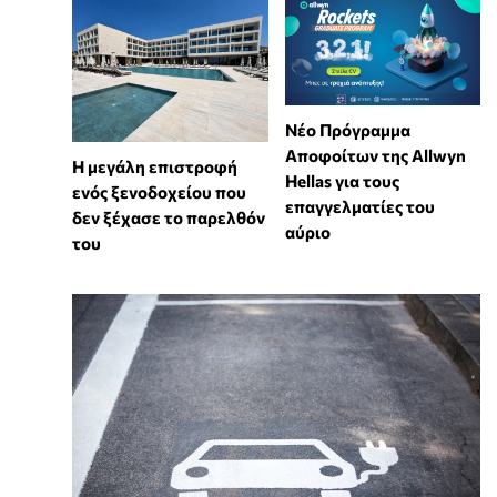
Νέο Πρόγραμμα
Αποφοίτων της Allwyn
Η μεγάλη επιστροφή
Hellas για τους
ενός ξενοδοχείου που
επαγγελματίες του
δεν ξέχασε το παρελθόν
αύριο
του