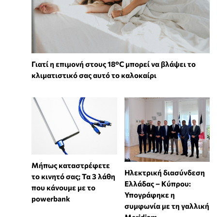
Γιατί η επιμονή στους 18°C μπορεί να βλάψει το
κλιματιστικό σας αυτό το καλοκαίρι
Μήπως καταστρέφετε
Ηλεκτρική διασύνδεση
το κινητό σας; Τα 3 λάθη
Ελλάδας – Κύπρου:
που κάνουμε με το
Υπογράφηκε η
powerbank
συμφωνία με τη γαλλική
Meridiam