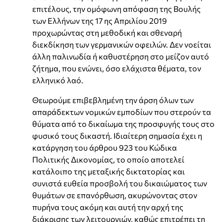
επιτέλους, την ομόφωνη απόφαση της Βουλής
των Ελλήνων της 17 ης Απριλίου 2019
προχωρώντας στη μεθοδική και σθεναρή
διεκδίκηση των γερμανικών οφειλών. Δεν νοείται
άλλη παλινωδία ή καθυστέρηση στο μείζον αυτό
ζήτημα, που ενώνει, όσο ελάχιστα θέματα, τον
ελληνικό λαό.
Θεωρούμε επιβεβλημένη την άρση όλων των
απαράδεκτων νομικών εμποδίων που στερούν τα
θύματα από το δικαίωμα της προσφυγής τους στο
φυσικό τους δικαστή. Ιδιαίτερη σημασία έχει η
κατάργηση του άρθρου 923 του Κώδικα
Πολιτικής Δικονομίας, το οποίο αποτελεί
κατάλοιπο της μεταξικής δικτατορίας και
συνιστά ευθεία προσβολή του δικαιώματος των
θυμάτων σε επανόρθωση, ακυρώνοντας στον
πυρήνα τους ακόμη και αυτή την αρχή της
διάκρισης των λειτουργιών, καθώς επιτρέπει τη