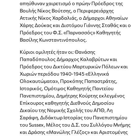
απηύθυναν χαιρετισμό ο πρώην Πρόεδρος της
Βουλής Νίκος Βούτσης, ο Περιφερειάρχης
Αττικής Νίκος Χαρδαλιάς, ο Δήμαρχοι Αθηναίων
Χάρης Δούκας και Διστόμου Γιάννης Σταθάς και ο
Πρόεδρος του Φ.Σ. «Παρνασσός» Καθηγητής
Βασίλης Κωνσταντινόπουλος.
Κύριοι ομιλητές ήταν οι: Θανάσης
Παπαδόπουλος Δήμαρχος Καλαβρύτων και
Πρόεδρος του Δικτύου Μαρτυρικών Πόλεων και
Χωριών περιόδου 1940-1945 «Ελληνικά
Ολοκαυτώματα», Προκόπης Παπαστράτης,
Ιστορικός, Ομότιμος Καθηγητής Παντείου
Πανεπιστημίου, Δημήτρης Κούρτης εκλεγμένος
Επίκουρος καθηγητής Διεθνούς Δημοσίου
Δικαίου της Νομικής Σχολής του ΑΠΘ, Λη
Σαράφη, Διδάκτωρ Ιστορίας του Πανεπιστημίου
του Sussex, Μέλος του Δ.Σ. του Συλλόγου Μνήμης
και Δράσης «Μανώλης Γλέζος» και Αριστομένης