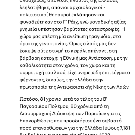
λεηλατήθηκε, σπάνιοι αρχαιολογικοί -
πολιτιστικοί θησαυροί εκλάπησαν και
φυγαδεύτηκαν στο Γ’ Ράιχ, ενώ μοναδικής αξίας
μνημεία υπέστησαν βαρύτατες καταστροφές. Η
χώρα μας υπέστη μία ανείπωτη τραγωδία, στα
όρια της γενοκτονίας. Όμως ο λαός μας δεν
έσκυψε ούτε στιγμή το κεφάλι απέναντι στη
βάρβαρη κατοχή: η Εθνική μας Αντίσταση, με την
καθολικότητα στον χρόνο, τον χώρο και τη
συμμετοχή του λαού, είχε μνημειώδη επιτεύγματα
φέρνοντας, δικαίως, την Ελλάδα στην
πρωτοπορία της Αντιφασιστικής Νίκης των Λαών.
Ωστόσο, 81 χρόνια μετά το τέλος του Β’
Παγκοσμίου Πολέμου, 80 χρόνια από τη
Διασυμμαχική Διάσκεψη των Παρισίων για τις
Επανορθώσεις που προσδιόρισε ένα σεβαστό
ποσό επανορθώσεων για την Ελλάδα (ύψους 7,181
δις δολάρια αγοραστικής αξίας του 1938 –