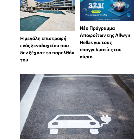
Νέο Πρόγραμμα
Αποφοίτων της Allwyn
Η μεγάλη επιστροφή
Hellas για τους
ενός ξενοδοχείου που
επαγγελματίες του
δεν ξέχασε το παρελθόν
αύριο
του