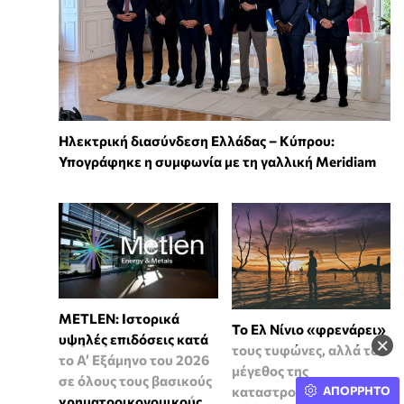
Ηλεκτρική διασύνδεση Ελλάδας – Κύπρου:
Υπογράφηκε η συμφωνία με τη γαλλική Meridiam
METLEN: Ιστορικά
Το Ελ Νίνιο «φρενάρει»
υψηλές επιδόσεις κατά
×
τους τυφώνες, αλλά το
το Α’ Εξάμηνο του 2026
μέγεθος της
σε όλους τους βασικούς
καταστροφής μπορεί να
ΑΠΟΡΡΗΤΟ
χρηματοοικονομικούς