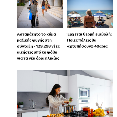
Ασταμάτητο το κύμα
Έρχεται θερμή εισβολή:
μαζικής φυγής στη
Ποιες πόλεις θα
σύνταξη - 129.298 νέες
«χτυπήσουν» 40αρια
αιτήσεις υπό το φόβο
για τα νέα όρια ηλικίας