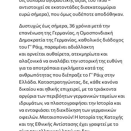
αντιστοιχεί σε εκατοντάδες δισεκατομμύρια
ευρώ σήμερα), που όμως ουδέποτε αποδόθηκαν.
Δυστυχώς έως σήμερα, 36 χρόνια μετά την
επανένωση της Γερμανίας, η Ομοσπονδιακή
Δημοκρατία της Γερμανίας, καθολικός διάδοχος
του Γ’ Ράιχ, παραμένει αδιάλλακτη
και αρνείται αυθαίρετα, ατεκμηρίωτα και
αλαζονικά να αναλάβει την ιστορική της ευθύνη
για τα αποτρόπαια εγκλήματα κατά της
ανθρωπότητας που διέπραξε το Γ’ Ράιχ στην
Ελλάδα. Καταστρατηγώντας, δε, κάθε κανόνα
δικαίου και ηθικής επιχειρεί, με τα τριάκοντα
αργύρια των περιβόητων γερμανικών ταμείων και
ιδρυμάτων, να πλαστογραφήσει την Ιστορία και
να ενταφιάσει τη διεκδίκηση των γερμανικών
οφειλών. Ματαιοπονούν! Η Ιστορία της Κατοχής
και της Εθνικής Αντίστασης έχει γραφτεί με το
αίμα του ελληνικού λαού και δεν