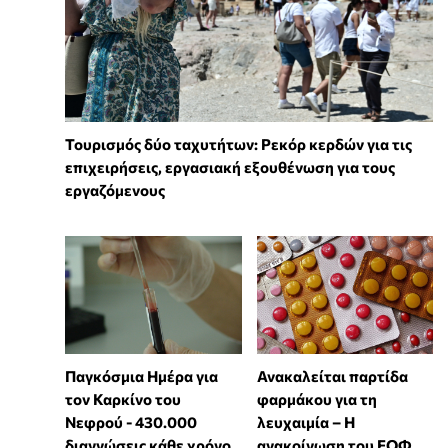
Τουρισμός δύο ταχυτήτων: Ρεκόρ κερδών για τις
επιχειρήσεις, εργασιακή εξουθένωση για τους
εργαζόμενους
Παγκόσμια Ημέρα για
Ανακαλείται παρτίδα
τον Καρκίνο του
φαρμάκου για τη
Νεφρού - 430.000
λευχαιμία – Η
διαγνώσεις κάθε χρόνο
ανακοίνωση του ΕΟΦ