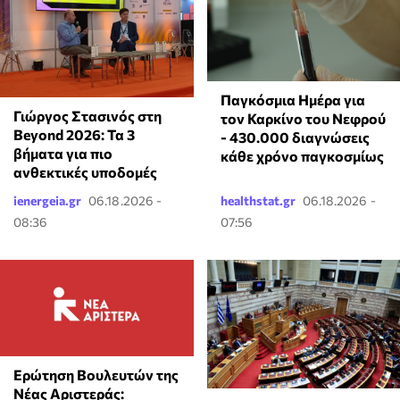
Παγκόσμια Ημέρα για
Γιώργος Στασινός στη
τον Καρκίνο του Νεφρού
Beyond 2026: Τα 3
- 430.000 διαγνώσεις
βήματα για πιο
κάθε χρόνο παγκοσμίως
ανθεκτικές υποδομές
ienergeia.gr
06.18.2026 -
healthstat.gr
06.18.2026 -
08:36
07:56
Ερώτηση Βουλευτών της
Νέας Αριστεράς: