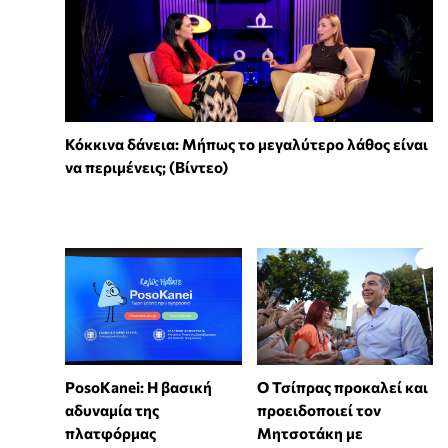
Κόκκινα δάνεια: Μήπως το μεγαλύτερο λάθος είναι
να περιμένεις; (Βίντεο)
PosoKanei: Η βασική
Ο Τσίπρας προκαλεί και
αδυναμία της
προειδοποιεί τον
πλατφόρμας
Μητσοτάκη με