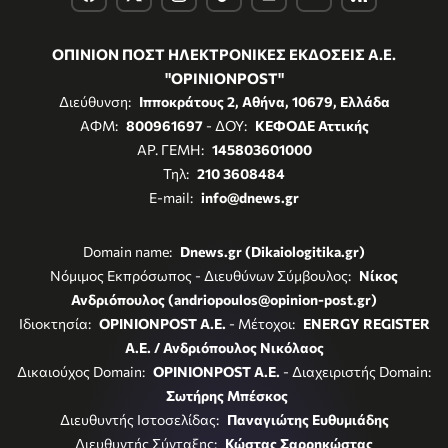
ΟΠΙΝΙΟΝ ΠΟΣΤ ΗΛΕΚΤΡΟΝΙΚΕΣ ΕΚΔΟΣΕΙΣ Α.Ε.
"OPINIONPOST"
Διεύθυνση:
Ιπποκράτους 2, Αθήνα, 10679, Ελλάδα
ΑΦΜ:
800961697
- ΔΟΥ:
ΚΕΦΟΔΕ Αττικής
ΑΡ. ΓΕΜΗ:
145803601000
Τηλ:
210 3608484
E-mail:
info@dnews.gr
Domain name:
Dnews.gr (Dikaiologitika.gr)
Νόμιμος Εκπρόσωπος - Διευθύνων Σύμβουλος:
Νίκος
Ανδριόπουλος (andriopoulos@opinion-post.gr)
Ιδιοκτησία:
OPINIONPOST A.E.
- Μέτοχοι:
ENERGY REGISTER
Α.Ε. / Ανδριόπουλος Νικόλαος
Δικαιούχος Domain:
OPINIONPOST A.E.
- Διαχειριστής Domain:
Σωτήρης Μπέσκος
Διευθυντής Ιστοσελίδας:
Παναγιώτης Ευθυμιάδης
Διευθυντής Σύνταξης:
Κώστας Σαρρηκώστας