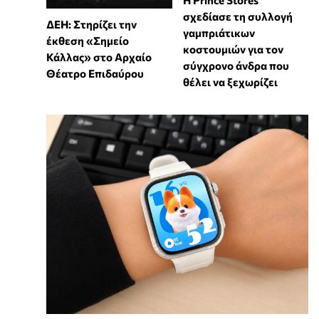
Η Prince Stores
σχεδίασε τη συλλογή
ΔΕΗ: Στηρίζει την
γαμπριάτικων
έκθεση «Σημείο
κοστουμιών για τον
Κάλλας» στο Αρχαίο
σύγχρονο άνδρα που
Θέατρο Επιδαύρου
θέλει να ξεχωρίζει