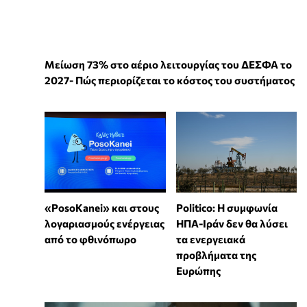
Μείωση 73% στο αέριο λειτουργίας του ΔΕΣΦΑ το
2027- Πώς περιορίζεται το κόστος του συστήματος
«PosoKanei» και στους
Politico: Η συμφωνία
λογαριασμούς ενέργειας
ΗΠΑ-Ιράν δεν θα λύσει
από το φθινόπωρο
τα ενεργειακά
προβλήματα της
Ευρώπης