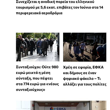
Συνεχίζεται η ανοδική πορεία του ελληνικού
τουρισμού με 5,6 εκατ. επιβάτες τον Ιούνιο στα 14
περιφερειακά αεροδρόμια
Συνταξιούχοι: Ούτε 980
Χρέη σε εφορία, ΕΦΚΑ
ευρώ μεικτά η μέση
και δήμους σε έναν
σύνταξη, που πέφτει
ψηφιακό φάκελο – Τι
στα 774 ευρώ για «νέους
αλλάζει για τους πολίτες
συνταξιούχους»