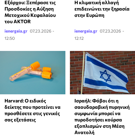
Εξάρχου: Ξεπέρασε τις
Η κλιματική αλλαγή
Προσδοκίες η Αύξηση
επιδεινώνει την ξηρασία
Μετοχικού Κεφαλαίου
στην Ευρώπη
του AKTOR
ienergeia.gr
07.23.2026 -
ienergeia.gr
07.23.2026 -
12:50
12:12
Harvard: Ο ειδικός
Ισραήλ: Φόβοι ότι η
δείκτης που προτείνει να
σαουδαραβική πυρηνική
προσθέσετε στις γενικές
συμφωνία μπορεί να
σας εξετάσεις
πυροδοτήσει κούρσα
εξοπλισμών στη Μέση
Ανατολή