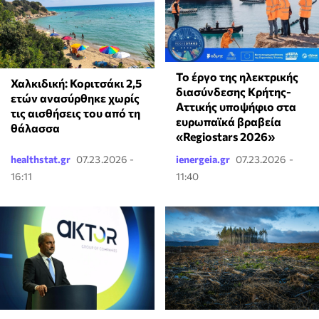
Το έργο της ηλεκτρικής
Χαλκιδική: Κοριτσάκι 2,5
διασύνδεσης Κρήτης-
ετών ανασύρθηκε χωρίς
Αττικής υποψήφιο στα
τις αισθήσεις του από τη
ευρωπαϊκά βραβεία
θάλασσα
«Regiostars 2026»
healthstat.gr
07.23.2026 -
ienergeia.gr
07.23.2026 -
16:11
11:40