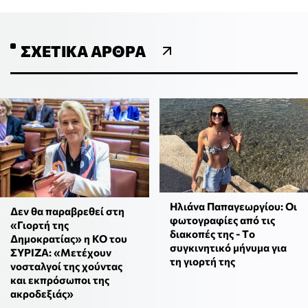
ΣΧΕΤΙΚΆ ΆΡΘΡΑ
Ηλιάνα Παπαγεωργίου: Οι
Δεν θα παραβρεθεί στη
φωτογραφίες από τις
«Γιορτή της
διακοπές της - Tο
Δημοκρατίας» η ΚΟ του
συγκινητικό μήνυμα για
ΣΥΡΙΖΑ: «Μετέχουν
τη γιορτή της
νοσταλγοί της χούντας
και εκπρόσωποι της
ακροδεξιάς»