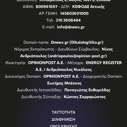
ΑΦΜ:
800961697
- ΔΟΥ:
ΚΕΦΟΔΕ Αττικής
ΑΡ. ΓΕΜΗ:
145803601000
Τηλ:
210 3608484
E-mail:
info@dnews.gr
Domain name:
Dnews.gr (Dikaiologitika.gr)
Νόμιμος Εκπρόσωπος - Διευθύνων Σύμβουλος:
Νίκος
Ανδριόπουλος (andriopoulos@opinion-post.gr)
Ιδιοκτησία:
OPINIONPOST A.E.
- Μέτοχοι:
ENERGY REGISTER
Α.Ε. / Ανδριόπουλος Νικόλαος
Δικαιούχος Domain:
OPINIONPOST A.E.
- Διαχειριστής Domain:
Σωτήρης Μπέσκος
Διευθυντής Ιστοσελίδας:
Παναγιώτης Ευθυμιάδης
Διευθυντής Σύνταξης:
Κώστας Σαρρηκώστας
ΤΑΥΤΟΤΗΤΑ
ΔΙΑΦΗΜΙΣΗ
ΟΡΟΙ ΧΡΗΣΗΣ