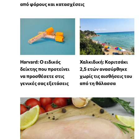
από φόρους και κατασχέσεις
Harvard: Ο ειδικός
Χαλκιδική: Κοριτσάκι
δείκτης που προτείνει
2,5 ετών ανασύρθηκε
να προσθέσετε στις
χωρίς τις αισθήσεις του
γενικές σας εξετάσεις
από τη θάλασσα