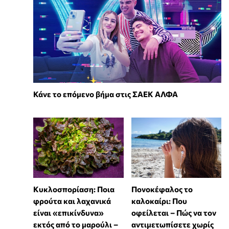
Κάνε το επόμενο βήμα στις ΣΑΕΚ ΑΛΦΑ
Κυκλοσπορίαση: Ποια
Πονοκέφαλος το
φρούτα και λαχανικά
καλοκαίρι: Που
είναι «επικίνδυνα»
οφείλεται – Πώς να τον
εκτός από το μαρούλι –
αντιμετωπίσετε χωρίς