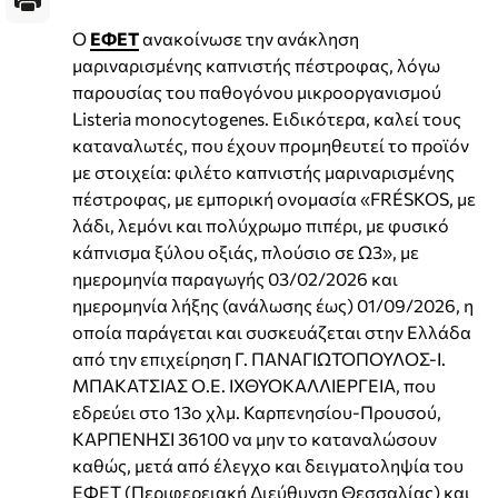
Ο
ΕΦΕΤ
ανακοίνωσε την ανάκληση
μαριναρισμένης καπνιστής πέστροφας, λόγω
παρουσίας του παθογόνου μικροοργανισμού
Listeria monocytogenes. Ειδικότερα, καλεί τους
καταναλωτές, που έχουν προμηθευτεί το προϊόν
με στοιχεία: φιλέτο καπνιστής μαριναρισμένης
πέστροφας, με εμπορική ονομασία «FRÉSKOS, με
λάδι, λεμόνι και πολύχρωμο πιπέρι, με φυσικό
κάπνισμα ξύλου οξιάς, πλούσιο σε Ω3», με
ημερομηνία παραγωγής 03/02/2026 και
ημερομηνία λήξης (ανάλωσης έως) 01/09/2026, η
οποία παράγεται και συσκευάζεται στην Ελλάδα
από την επιχείρηση Γ. ΠΑΝΑΓΙΩΤΟΠΟΥΛΟΣ-Ι.
ΜΠΑΚΑΤΣΙΑΣ Ο.Ε. ΙΧΘΥΟΚΑΛΛΙΕΡΓΕΙΑ, που
εδρεύει στο 13ο χλμ. Καρπενησίου-Προυσού,
ΚΑΡΠΕΝΗΣΙ 36100 να μην το καταναλώσουν
καθώς, μετά από έλεγχο και δειγματοληψία του
ΕΦΕΤ (Περιφερειακή Διεύθυνση Θεσσαλίας) και