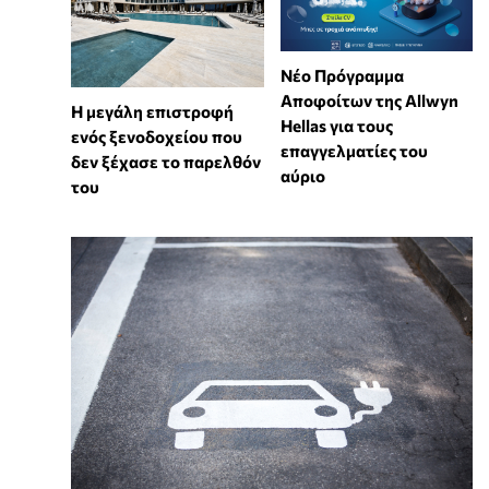
Νέο Πρόγραμμα
Αποφοίτων της Allwyn
Η μεγάλη επιστροφή
Hellas για τους
ενός ξενοδοχείου που
επαγγελματίες του
δεν ξέχασε το παρελθόν
αύριο
του