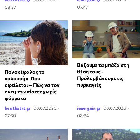
08:27
07:47
Βάζουμε τα μπάζα στη
θέση τους -
Πονοκέφαλος το
Προλαμβάνουμε τις
καλοκαίρι: Που
πυρκαγιές
οφείλεται – Πώς να τον
αντιμετωπίσετε χωρίς
φάρμακα
healthstat.gr
08.07.2026 -
ienergeia.gr
08.07.2026 -
07:30
08:34