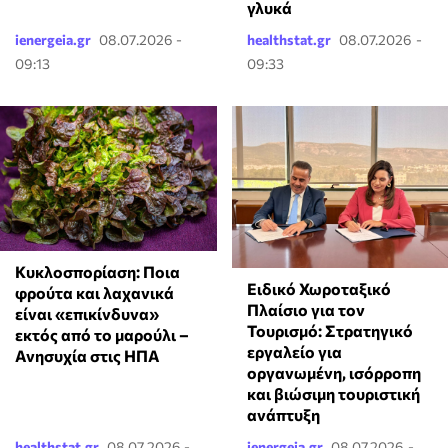
γλυκά
ienergeia.gr
08.07.2026 -
healthstat.gr
08.07.2026 -
09:13
09:33
Κυκλοσπορίαση: Ποια
Ειδικό Χωροταξικό
φρούτα και λαχανικά
Πλαίσιο για τον
είναι «επικίνδυνα»
Τουρισμό: Στρατηγικό
εκτός από το μαρούλι –
εργαλείο για
Ανησυχία στις ΗΠΑ
οργανωμένη, ισόρροπη
και βιώσιμη τουριστική
ανάπτυξη
healthstat.gr
08.07.2026 -
ienergeia.gr
08.07.2026 -