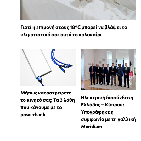
Γιατί η επιμονή στους 18°C μπορεί να βλάψει το
κλιματιστικό σας αυτό το καλοκαίρι
Μήπως καταστρέφετε
Ηλεκτρική διασύνδεση
το κινητό σας; Τα 3 λάθη
Ελλάδας – Κύπρου:
που κάνουμε με το
Υπογράφηκε η
powerbank
συμφωνία με τη γαλλική
Meridiam