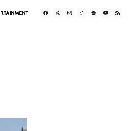
ΡΟΗ ΕΙΔΗΣΕΩΝ
T
NEWS IN ENGLISH
Games
ERTAINMENT