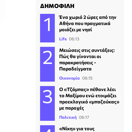
ΔΗΜΟΦΙΛΗ
Ένα χωριό 2 ώρες από την
Αθήνα που πραγματικά
μοιάζει με νησί
Life
06:13
Μειώσεις στις συντάξεις:
Πώς θα γίνονται οι
παρακρατήσεις -
Παραδείγματα
Οικονομία
06:15
Ο «Τζάμπας» πέθανε λέει
το Μαξίμου ενώ ετοιμάζει
προεκλογικό «μπαζούκας»
με παροχές
Πολιτική
06:17
«Νίκη» για τους