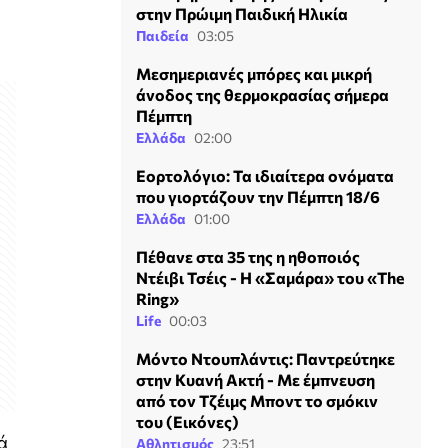
στην Πρώιμη Παιδική Ηλικία
Παιδεία
03:05
Μεσημεριανές μπόρες και μικρή
άνοδος της θερμοκρασίας σήμερα
Πέμπτη
Ελλάδα
02:00
Εορτολόγιο: Τα ιδιαίτερα ονόματα
που γιορτάζουν την Πέμπτη 18/6
Ελλάδα
01:00
Πέθανε στα 35 της η ηθοποιός
Ντέιβι Τσέις - Η «Σαμάρα» του «The
Ring»
Life
00:03
Μόντο Ντουπλάντις: Παντρεύτηκε
στην Κυανή Ακτή - Με έμπνευση
από τον Τζέιμς Μποντ το σμόκιν
του (Εικόνες)
ά
Αθλητισμός
23:51