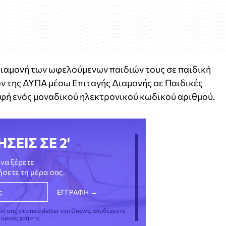
 διαμονή των ωφελούμενων παιδιών τους σε παιδική
 της ΔΥΠΑ μέσω Επιταγής Διαμονής σε Παιδικές
ρφή ενός μοναδικού ηλεκτρονικού κωδικού αριθμού.
ΗΣΕΙΣ ΣΕ 2'
να ξέρετε
νήσετε τη μέρα σας.
φή σας στο newsletter του Dnews, αποδέχεστε
ς όρους χρήσης