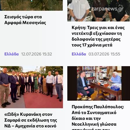
Σεισμός τώρα στα
Αρφαρά Μεσσηνίας
Κρήτη: Τρεις γιοι και ένας
ντετέκτιβ εξιχνίασαν τη
δολοφονία της μητέρας
τους 17 χρόνια μετά
Ελλάδα
12.07.2026 15:32
Ελλάδα
03.07.2026 15:55
Προκόπης Παυλόπουλος:
Από το Συνταγματικό
«Ωδή» Κυρανάκη στον
δίκαιο και την
Σαμαρά σε εκδήλωση της
Νεοελληνική γλώσσα
ΝΔ – Αμηχανία στο κοινό
στην ψυχή και τον