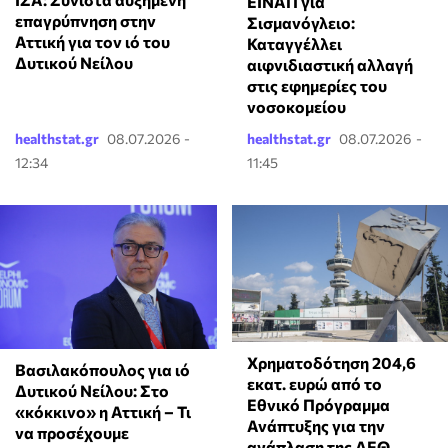
ΕΙΝΑΠ για
επαγρύπνηση στην
Σισμανόγλειο:
Αττική για τον ιό του
Καταγγέλλει
Δυτικού Νείλου
αιφνιδιαστική αλλαγή
στις εφημερίες του
νοσοκομείου
healthstat.gr
08.07.2026 -
healthstat.gr
08.07.2026 -
12:34
11:45
Χρηματοδότηση 204,6
Βασιλακόπουλος για ιό
εκατ. ευρώ από το
Δυτικού Νείλου: Στο
Εθνικό Πρόγραμμα
«κόκκινο» η Αττική – Τι
Ανάπτυξης για την
να προσέχουμε
ανάπλαση της ΔΕΘ