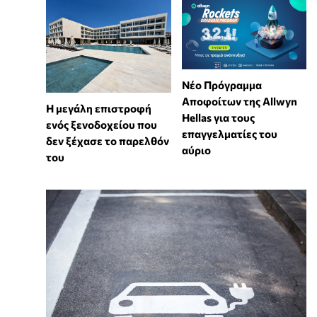
Νέο Πρόγραμμα
Αποφοίτων της Allwyn
Η μεγάλη επιστροφή
Hellas για τους
ενός ξενοδοχείου που
επαγγελματίες του
δεν ξέχασε το παρελθόν
αύριο
του