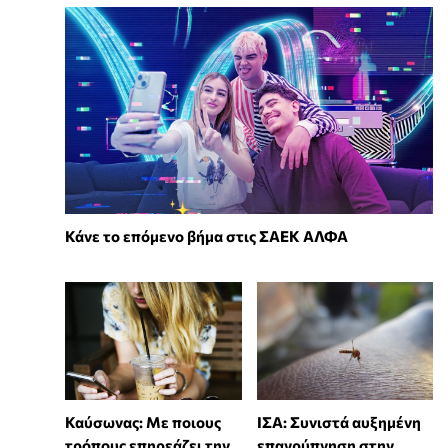
Κάνε το επόμενο βήμα στις ΣΑΕΚ ΑΛΦΑ
Καύσωνας: Με ποιους
ΙΣΑ: Συνιστά αυξημένη
τρόπους επηρεάζει την
επαγρύπνηση στην