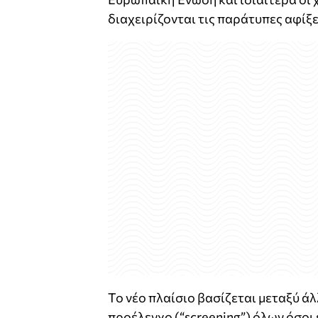
διαχειρίζονται τις παράτυπες αφίξ
Το νέο πλαίσιο βασίζεται μεταξύ ά
προέλεγχο (“screening”) όλων όσοι