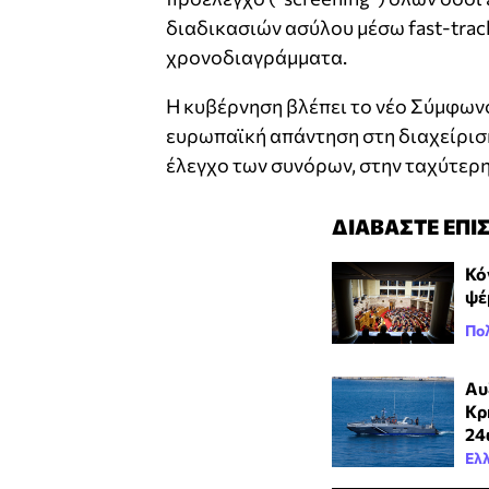
διαδικασιών ασύλου μέσω fast-tra
χρονοδιαγράμματα.
Η κυβέρνηση βλέπει το νέο Σύμφωνο
ευρωπαϊκή απάντηση στη διαχείρισ
έλεγχο των συνόρων, στην ταχύτερη
ΔΙΑΒΑΣΤΕ ΕΠΙ
Κό
ψέ
Πολ
Αυ
Κρ
24
Ελ