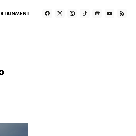
ΡΟΗ ΕΙΔΗΣΕΩΝ
T
NEWS IN ENGLISH
Games
ERTAINMENT
ο