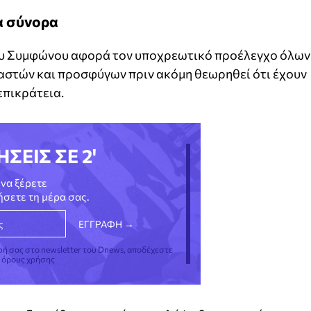
α σύνορα
ου Συμφώνου αφορά τον υποχρεωτικό προέλεγχο όλων
στών και προσφύγων πριν ακόμη θεωρηθεί ότι έχουν
επικράτεια.
ΗΣΕΙΣ ΣΕ 2'
να ξέρετε
νήσετε τη μέρα σας.
φή σας στο newsletter του Dnews, αποδέχεστε
ς όρους χρήσης