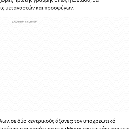
εις μεταναστών και προσφύγων.
λλων, σε δύο κεντρικούς άξονες: τον υποχρεωτικό
 εισέρχονται παράτυπα στην ΕΕ και την επιτάχυνση τω