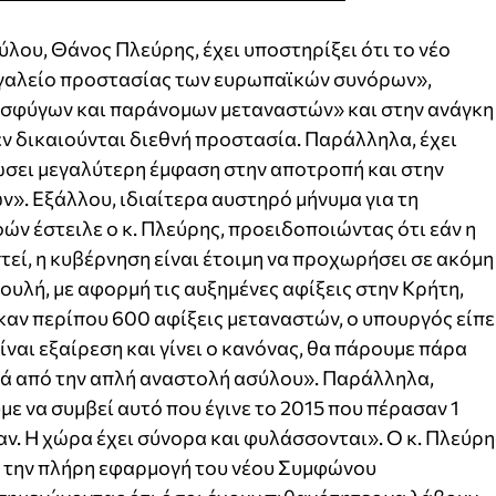
ου, Θάνος Πλεύρης, έχει υποστηρίξει ότι το νέο
ργαλείο προστασίας των ευρωπαϊκών συνόρων»,
οσφύγων και παράνομων μεταναστών» και στην ανάγκη
ν δικαιούνται διεθνή προστασία. Παράλληλα, έχει
δώσει μεγαλύτερη έμφαση στην αποτροπή και στην
». Εξάλλου, ιδιαίτερα αυστηρό μήνυμα για τη
ών έστειλε ο κ. Πλεύρης, προειδοποιώντας ότι εάν η
τεί, η κυβέρνηση είναι έτοιμη να προχωρήσει σε ακόμη
υλή, με αφορμή τις αυξημένες αφίξεις στην Κρήτη,
αν περίπου 600 αφίξεις μεταναστών, ο υπουργός είπε
ίναι εξαίρεση και γίνει ο κανόνας, θα πάρουμε πάρα
ρά από την απλή αναστολή ασύλου». Παράλληλα,
ε να συμβεί αυτό που έγινε το 2015 που πέρασαν 1
ν. Η χώρα έχει σύνορα και φυλάσσονται». Ο κ. Πλεύρη
ε την πλήρη εφαρμογή του νέου Συμφώνου