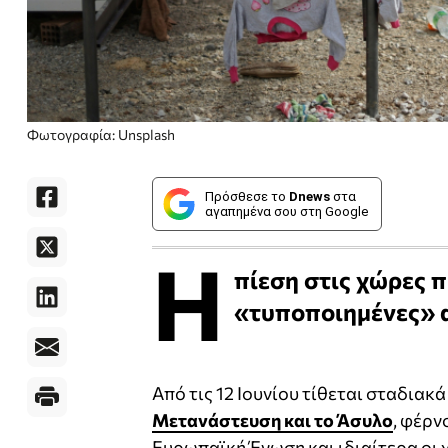
Φωτογραφία: Unsplash
Πρόσθεσε το
Dnews
στα
αγαπημένα σου στη Google
Η
πίεση στις χώρες 
«τυποποιημένες» 
Από τις 12 Ιουνίου τίθεται σταδια
Μετανάστευση και το Άσυλο
, φέρν
Ευρωπαϊκή Ένωση και ιδιαίτερα οι