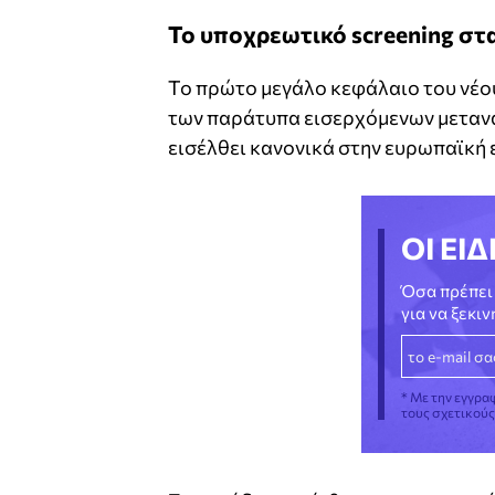
Το υποχρεωτικό screening στ
Το πρώτο μεγάλο κεφάλαιο του νέ
των παράτυπα εισερχόμενων μετανα
εισέλθει κανονικά στην ευρωπαϊκή 
ΟΙ ΕΙΔ
Όσα πρέπει 
για να ξεκι
* Με την εγγρα
τους σχετικού