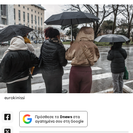
eurokinissi
Πρόσθεσε το
Dnews
στα
αγαπημένα σου στη Google