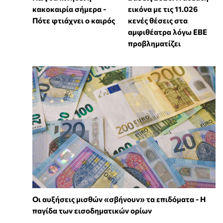
κακοκαιρία σήμερα -
εικόνα με τις 11.026
Πότε φτιάχνει ο καιρός
κενές θέσεις στα
αμφιθέατρα λόγω ΕΒΕ
προβληματίζει
Οι αυξήσεις μισθών «σβήνουν» τα επιδόματα - Η
παγίδα των εισοδηματικών ορίων