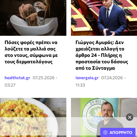
Πόσες φορές πρέπει να
Γιώργος Αμυράς: Δεν
λούζετε τα μαλλιά σας
χρειάζεται αλλαγή το
στο ντους, σύμφωνα με
άρθρο 24 - Πλήρης η
τους δερματολόγους
προστασία του δάσους
από το Σύνταγμα
healthstat.gr
07.25.2026 -
ienergeia.gr
07.24.2026 -
03:27
11:33
×
ΑΠΟΡΡΗΤΟ