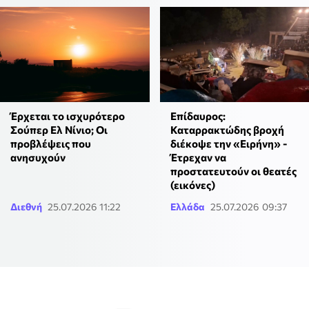
Έρχεται το ισχυρότερο
Επίδαυρος:
Σούπερ Ελ Νίνιο; Οι
Καταρρακτώδης βροχή
προβλέψεις που
διέκοψε την «Ειρήνη» -
ανησυχούν
Έτρεχαν να
προστατευτούν οι θεατές
(εικόνες)
Διεθνή
25.07.2026 11:22
Ελλάδα
25.07.2026 09:37