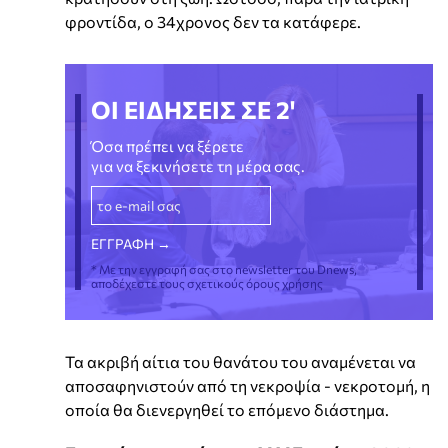
φροντίδα, ο 34χρονος δεν τα κατάφερε.
ΟΙ ΕΙΔΗΣΕΙΣ ΣΕ 2'
Όσα πρέπει να ξέρετε
για να ξεκινήσετε τη μέρα σας.
* Με την εγγραφή σας στο newsletter του Dnews,
αποδέχεστε τους σχετικούς όρους χρήσης
Τα ακριβή αίτια του θανάτου του αναμένεται να
αποσαφηνιστούν από τη νεκροψία - νεκροτομή, η
οποία θα διενεργηθεί το επόμενο διάστημα.