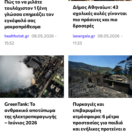
⁠Πώς το να μιλάτε
Δήμος Αθηναίων: 43
τουλάχιστον 1 ξένη
σχολικές αυλές γίνονται
γλώσσα επηρεάζει τον
πιο πράσινες και πιο
εγκέφαλό σας
δροσερές
μακροπρόθεσμα
healthstat.gr
08.05.2026 -
ienergeia.gr
08.05.2026 -
15:52
11:33
GreenTank: Το
Πυρκαγιές και
ανθρακικό αποτύπωμα
επιβαρυμένη
της ηλεκτροπαραγωγής
ατμόσφαιρα: 6 μέτρα
– Ιούνιος 2026
προστασίας για παιδιά
και ενήλικες προτείνει ο