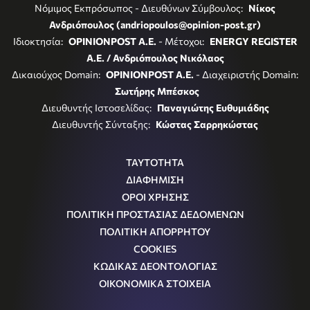
Νόμιμος Εκπρόσωπος - Διευθύνων Σύμβουλος:
Νίκος
Ανδριόπουλος (andriopoulos@opinion-post.gr)
Ιδιοκτησία:
OPINIONPOST A.E.
- Μέτοχοι:
ENERGY REGISTER
Α.Ε. / Ανδριόπουλος Νικόλαος
Δικαιούχος Domain:
OPINIONPOST A.E.
- Διαχειριστής Domain:
Σωτήρης Μπέσκος
Διευθυντής Ιστοσελίδας:
Παναγιώτης Ευθυμιάδης
Διευθυντής Σύνταξης:
Κώστας Σαρρηκώστας
ΤΑΥΤΟΤΗΤΑ
ΔΙΑΦΗΜΙΣΗ
ΟΡΟΙ ΧΡΗΣΗΣ
ΠΟΛΙΤΙΚΗ ΠΡΟΣΤΑΣΙΑΣ ΔΕΔΟΜΕΝΩΝ
ΠΟΛΙΤΙΚΗ ΑΠΟΡΡΗΤΟΥ
COOKIES
ΚΩΔΙΚΑΣ ΔΕΟΝΤΟΛΟΓΙΑΣ
ΟΙΚΟΝΟΜΙΚΑ ΣΤΟΙΧΕΙΑ