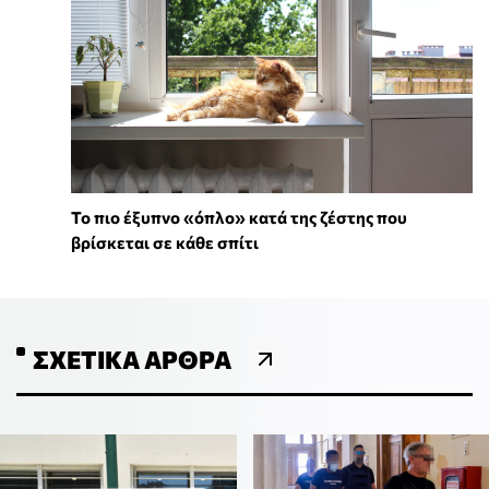
To πιο έξυπνο «όπλο» κατά της ζέστης που
βρίσκεται σε κάθε σπίτι
ΣΧΕΤΙΚΆ ΆΡΘΡΑ