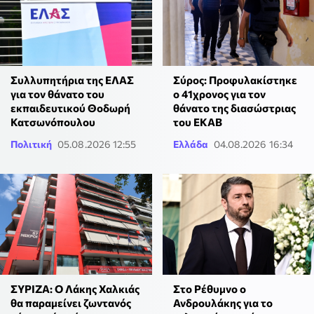
Συλλυπητήρια της ΕΛΑΣ
Σύρος: Προφυλακίστηκε
για τον θάνατο του
ο 41χρονος για τον
εκπαιδευτικού Θοδωρή
θάνατο της διασώστριας
Κατσωνόπουλου
του ΕΚΑΒ
Πολιτική
05.08.2026 12:55
Ελλάδα
04.08.2026 16:34
ΣΥΡΙΖΑ: Ο Λάκης Χαλκιάς
Στο Ρέθυμνο ο
θα παραμείνει ζωντανός
Ανδρουλάκης για το