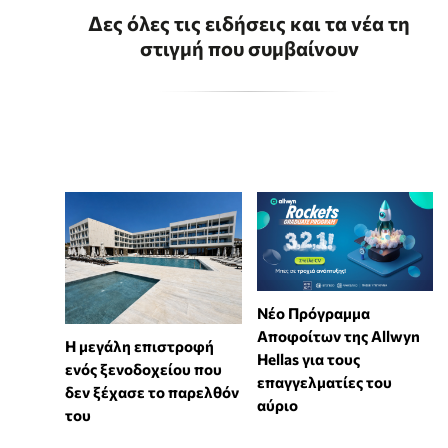
Δες όλες τις ειδήσεις και τα νέα τη
στιγμή που συμβαίνουν
Νέο Πρόγραμμα
Αποφοίτων της Allwyn
Η μεγάλη επιστροφή
Hellas για τους
ενός ξενοδοχείου που
επαγγελματίες του
δεν ξέχασε το παρελθόν
αύριο
του