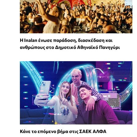
Η Inalan ένωσε παράδοση, διασκέδαση και
ανθρώπους στο Δημοτικό Αθηναϊκό Πανηγύρι
Κάνε το επόμενο βήμα στις ΣΑΕΚ ΑΛΦΑ