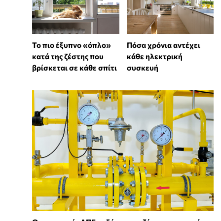
Πόσα χρόνια αντέχει
To πιο έξυπνο «όπλο»
κάθε ηλεκτρική
κατά της ζέστης που
συσκευή
βρίσκεται σε κάθε σπίτι