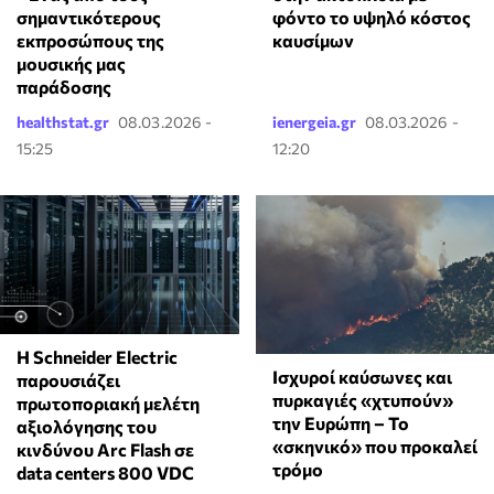
σημαντικότερους
φόντο το υψηλό κόστος
εκπροσώπους της
καυσίμων
μουσικής μας
παράδοσης
healthstat.gr
08.03.2026 -
ienergeia.gr
08.03.2026 -
15:25
12:20
Η Schneider Electric
Ισχυροί καύσωνες και
παρουσιάζει
πυρκαγιές «χτυπούν»
πρωτοποριακή μελέτη
την Ευρώπη – Το
αξιολόγησης του
«σκηνικό» που προκαλεί
κινδύνου Arc Flash σε
τρόμο
data centers 800 VDC