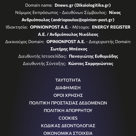
Domain name:
Dnews.gr (Dikaiologitika.gr)
Νόμιμος Εκπρόσωπος - Διευθύνων Σύμβουλος:
Νίκος
Ανδριόπουλος (andriopoulos@opinion-post.gr)
Ιδιοκτησία:
OPINIONPOST A.E.
- Μέτοχοι:
ENERGY REGISTER
Α.Ε. / Ανδριόπουλος Νικόλαος
Δικαιούχος Domain:
OPINIONPOST A.E.
- Διαχειριστής Domain:
Σωτήρης Μπέσκος
Διευθυντής Ιστοσελίδας:
Παναγιώτης Ευθυμιάδης
Διευθυντής Σύνταξης:
Κώστας Σαρρηκώστας
ΤΑΥΤΟΤΗΤΑ
ΔΙΑΦΗΜΙΣΗ
ΟΡΟΙ ΧΡΗΣΗΣ
ΠΟΛΙΤΙΚΗ ΠΡΟΣΤΑΣΙΑΣ ΔΕΔΟΜΕΝΩΝ
ΠΟΛΙΤΙΚΗ ΑΠΟΡΡΗΤΟΥ
COOKIES
ΚΩΔΙΚΑΣ ΔΕΟΝΤΟΛΟΓΙΑΣ
ΟΙΚΟΝΟΜΙΚΑ ΣΤΟΙΧΕΙΑ