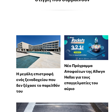
Νέο Πρόγραμμα
Αποφοίτων της Allwyn
Η μεγάλη επιστροφή
Hellas για τους
ενός ξενοδοχείου που
επαγγελματίες του
δεν ξέχασε το παρελθόν
αύριο
του