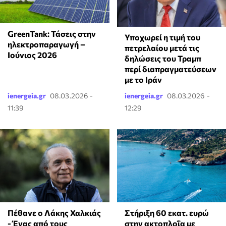
GreenTank: Τάσεις στην
Υποχωρεί η τιμή του
ηλεκτροπαραγωγή –
πετρελαίου μετά τις
Ιούνιος 2026
δηλώσεις του Τραμπ
περί διαπραγματεύσεων
με το Ιράν
ienergeia.gr
08.03.2026 -
ienergeia.gr
08.03.2026 -
11:39
12:29
Πέθανε ο Λάκης Χαλκιάς
Στήριξη 60 εκατ. ευρώ
- Ένας από τους
στην ακτοπλοΐα με