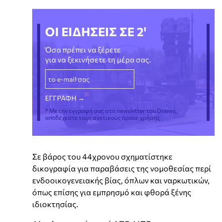
ΟΙ ΕΙΔΗΣΕΙΣ ΣΕ 2'
Όσα πρέπει να ξέρετε
για να ξεκινήσετε τη μέρα σας.
* Με την εγγραφή σας στο newsletter του Dnews,
αποδέχεστε τους σχετικούς όρους χρήσης
Σε βάρος του 44χρονου σχηματίστηκε
δικογραφία για παραβάσεις της νομοθεσίας περί
ενδοοικογενειακής βίας, όπλων και ναρκωτικών,
όπως επίσης για εμπρησμό και φθορά ξένης
ιδιοκτησίας.