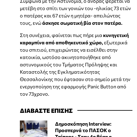
Σύμφωνα με την Αστυνομία, ο άνδρας φέρεται να
μετέβη στο σπίτι των γονιών του -ηλικίας 73 ετών
ο πατέρας και 67 ετών η μητέρα- απειλώντας
τους, ενώ
άσκησε σωματική βία στον πατέρα.
Στη συνέχεια, φαίνεται πως πήρε μια
κυνηγετική
καραμπίνα από αποθηκευτικό χώρο,
εξωτερικά
του σπιτιού, επιχειρώντας να εισέλθει στην
κατοικία, ωστόσο ακινητοποιήθηκε από
αστυνομικούς του Τμήματος Πρόληψης και
Καταστολής της Εγκληματικότητας
Θεσσαλονίκης που έφτασαν στο σημείο μετά την
ενεργοποίηση της εφαρμογής Panic Button από
τον 73χρονο.
ΔΙΑΒΑΣΤΕ ΕΠΙΣΗΣ
Δημοσκόπηση Interview:
Προσπερνά το ΠΑΣΟΚ ο
Τσίπρας - Στην 4η θέση η