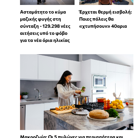
Ασταμάτητο το κύμα
Έρχεται θερμή εισβολή:
μαζικής φυγής στη
Ποιες πόλεις θα
σύνταξη - 129.298 νέες
«χτυπήσουν» 40αρια
αιτήσεις υπό το φόβο
για τα νέα όρια ηλικίας
Mακροζωία: Οι 5 πυλώνες για περισσότερα και