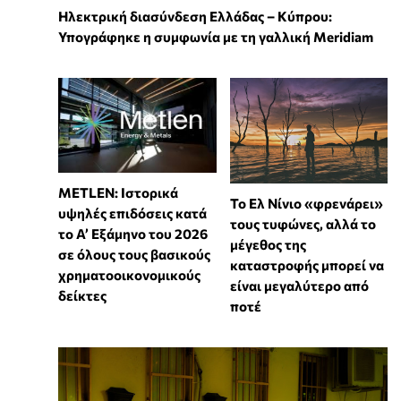
Ηλεκτρική διασύνδεση Ελλάδας – Κύπρου:
Υπογράφηκε η συμφωνία με τη γαλλική Meridiam
METLEN: Ιστορικά
Το Ελ Νίνιο «φρενάρει»
υψηλές επιδόσεις κατά
τους τυφώνες, αλλά το
το Α’ Εξάμηνο του 2026
μέγεθος της
σε όλους τους βασικούς
καταστροφής μπορεί να
χρηματοοικονομικούς
είναι μεγαλύτερο από
δείκτες
ποτέ