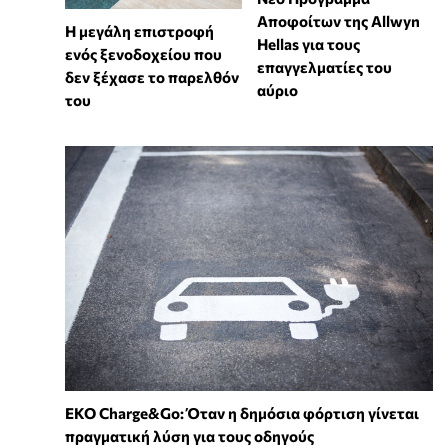
Αποφοίτων της Allwyn
Η μεγάλη επιστροφή
Hellas για τους
ενός ξενοδοχείου που
επαγγελματίες του
δεν ξέχασε το παρελθόν
αύριο
του
EKO Charge&Go: Όταν η δημόσια φόρτιση γίνεται
πραγματική λύση για τους οδηγούς