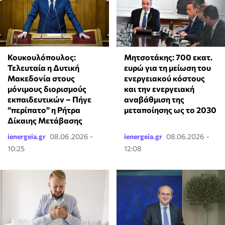
Κουκουλόπουλος:
Μητσοτάκης: 700 εκατ.
Τελευταία η Δυτική
ευρώ για τη μείωση του
Μακεδονία στους
ενεργειακού κόστους
μόνιμους διορισμούς
και την ενεργειακή
εκπαιδευτικών – Πήγε
αναβάθμιση της
“περίπατο” η Ρήτρα
μεταποίησης ως το 2030
Δίκαιης Μετάβασης
ienergeia.gr
08.06.2026 -
ienergeia.gr
08.06.2026 -
10:25
12:08