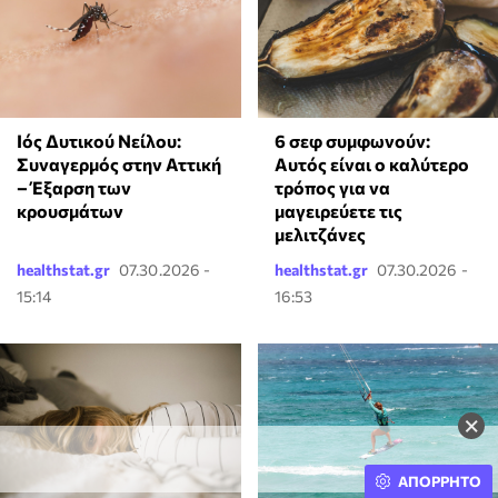
Ιός Δυτικού Νείλου:
6 σεφ συμφωνούν:
Συναγερμός στην Αττική
Αυτός είναι ο καλύτερο
– Έξαρση των
τρόπος για να
κρουσμάτων
μαγειρεύετε τις
μελιτζάνες
healthstat.gr
07.30.2026 -
healthstat.gr
07.30.2026 -
15:14
16:53
×
ΑΠΟΡΡΗΤΟ