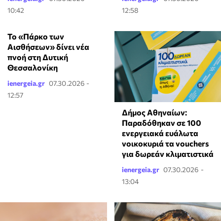
10:42
12:58
Το «Πάρκο των
Αισθήσεων» δίνει νέα
πνοή στη Δυτική
Θεσσαλονίκη
ienergeia.gr
07.30.2026 -
12:57
Δήμος Αθηναίων:
Παραδόθηκαν σε 100
ενεργειακά ευάλωτα
νοικοκυριά τα vouchers
για δωρεάν κλιματιστικά
ienergeia.gr
07.30.2026 -
13:04