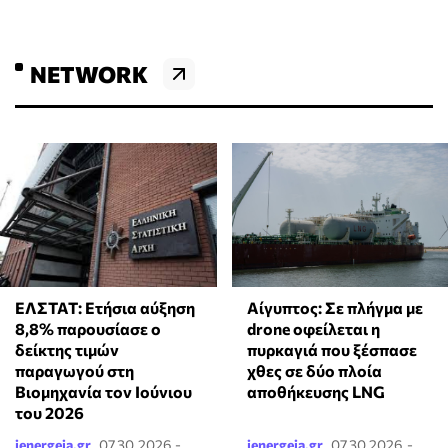
NETWORK
ΕΛΣΤΑΤ: Ετήσια αύξηση
Αίγυπτος: Σε πλήγμα με
8,8% παρουσίασε ο
drone οφείλεται η
δείκτης τιμών
πυρκαγιά που ξέσπασε
παραγωγού στη
χθες σε δύο πλοία
Βιομηχανία τον Ιούνιου
αποθήκευσης LNG
του 2026
ienergeia.gr
07.30.2026 -
ienergeia.gr
07.30.2026 -