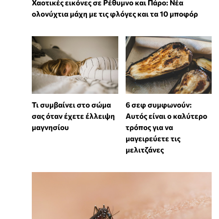
Χαοτικές εικόνες σε Ρέθυμνο και Πάρο: Νέα
ολονύχτια μάχη με τις φλόγες και τα 10 μποφόρ
Τι συμβαίνει στο σώμα
6 σεφ συμφωνούν:
σας όταν έχετε έλλειψη
Αυτός είναι ο καλύτερο
μαγνησίου
τρόπος για να
μαγειρεύετε τις
μελιτζάνες