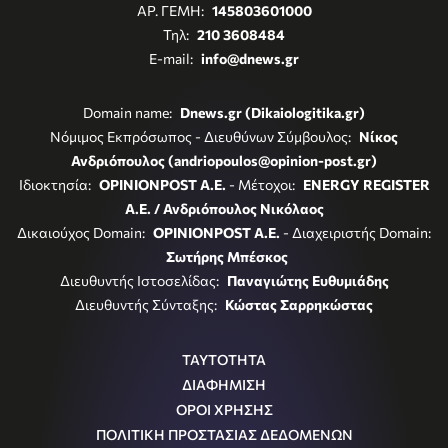
ΑΡ. ΓΕΜΗ:
145803601000
Τηλ:
210 3608484
E-mail:
info@dnews.gr
Domain name:
Dnews.gr (Dikaiologitika.gr)
Νόμιμος Εκπρόσωπος - Διευθύνων Σύμβουλος:
Νίκος
Ανδριόπουλος (andriopoulos@opinion-post.gr)
Ιδιοκτησία:
OPINIONPOST A.E.
- Μέτοχοι:
ENERGY REGISTER
Α.Ε. / Ανδριόπουλος Νικόλαος
Δικαιούχος Domain:
OPINIONPOST A.E.
- Διαχειριστής Domain:
Σωτήρης Μπέσκος
Διευθυντής Ιστοσελίδας:
Παναγιώτης Ευθυμιάδης
Διευθυντής Σύνταξης:
Κώστας Σαρρηκώστας
ΤΑΥΤΟΤΗΤΑ
ΔΙΑΦΗΜΙΣΗ
ΟΡΟΙ ΧΡΗΣΗΣ
ΠΟΛΙΤΙΚΗ ΠΡΟΣΤΑΣΙΑΣ ΔΕΔΟΜΕΝΩΝ