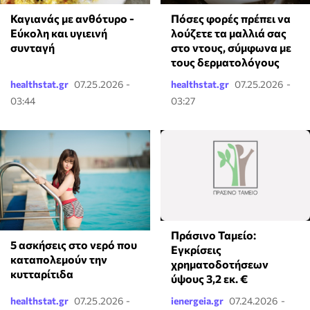
Καγιανάς με ανθότυρο -
Πόσες φορές πρέπει να
Εύκολη και υγιεινή
λούζετε τα μαλλιά σας
συνταγή
στο ντους, σύμφωνα με
τους δερματολόγους
healthstat.gr
07.25.2026 -
healthstat.gr
07.25.2026 -
03:44
03:27
Πράσινο Ταμείο:
5 ασκήσεις στο νερό που
Εγκρίσεις
καταπολεμούν την
χρηματοδοτήσεων
κυτταρίτιδα
ύψους 3,2 εκ. €
healthstat.gr
07.25.2026 -
ienergeia.gr
07.24.2026 -