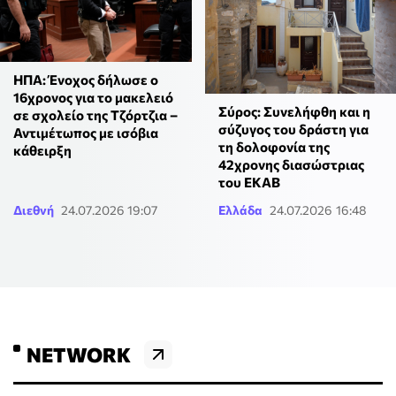
ΗΠΑ: Ένοχος δήλωσε ο
16χρονος για το μακελειό
Σύρος: Συνελήφθη και η
σε σχολείο της Τζόρτζια –
σύζυγος του δράστη για
Αντιμέτωπος με ισόβια
τη δολοφονία της
κάθειρξη
42χρονης διασώστριας
του ΕΚΑΒ
Διεθνή
24.07.2026 19:07
Ελλάδα
24.07.2026 16:48
NETWORK