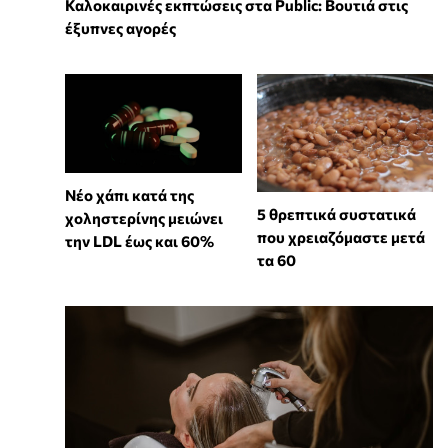
Καλοκαιρινές εκπτώσεις στα Public: Βουτιά στις
έξυπνες αγορές
Νέο χάπι κατά της
5 θρεπτικά συστατικά
χοληστερίνης μειώνει
που χρειαζόμαστε μετά
την LDL έως και 60%
τα 60