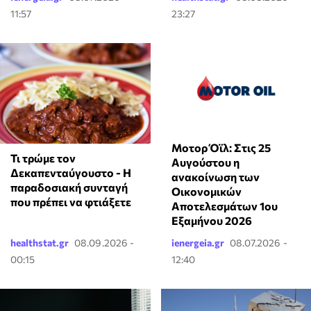
11:57
23:27
Μοτορ Όϊλ: Στις 25
Τι τρώμε τον
Αυγούστου η
Δεκαπενταύγουστο - Η
ανακοίνωση των
παραδοσιακή συνταγή
Οικονομικών
που πρέπει να φτιάξετε
Αποτελεσμάτων 1ου
Εξαμήνου 2026
healthstat.gr
08.09.2026 -
ienergeia.gr
08.07.2026 -
00:15
12:40