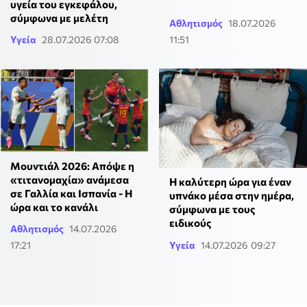
υγεία του εγκεφάλου,
σύμφωνα με μελέτη
Αθλητισμός
18.07.2026
Υγεία
28.07.2026 07:08
11:51
Μουντιάλ 2026: Απόψε η
«τιτανομαχία» ανάμεσα
Η καλύτερη ώρα για έναν
σε Γαλλία και Ισπανία - Η
υπνάκο μέσα στην ημέρα,
ώρα και το κανάλι
σύμφωνα με τους
ειδικούς
Αθλητισμός
14.07.2026
17:21
Υγεία
14.07.2026 09:27