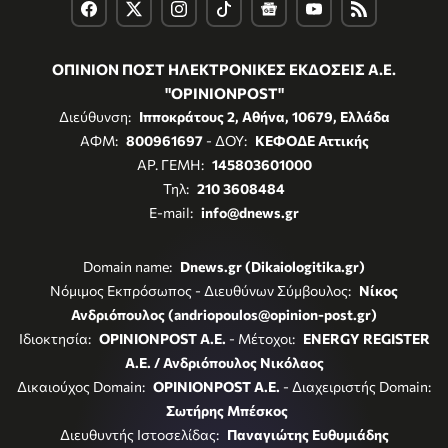
ΟΠΙΝΙΟΝ ΠΟΣΤ ΗΛΕΚΤΡΟΝΙΚΕΣ ΕΚΔΟΣΕΙΣ Α.Ε.
"OPINIONPOST"
Διεύθυνση:
Ιπποκράτους 2, Αθήνα, 10679, Ελλάδα
ΑΦΜ:
800961697
- ΔΟΥ:
ΚΕΦΟΔΕ Αττικής
ΑΡ. ΓΕΜΗ:
145803601000
Τηλ:
210 3608484
E-mail:
info@dnews.gr
Domain name:
Dnews.gr (Dikaiologitika.gr)
Νόμιμος Εκπρόσωπος - Διευθύνων Σύμβουλος:
Νίκος
Ανδριόπουλος (andriopoulos@opinion-post.gr)
Ιδιοκτησία:
OPINIONPOST A.E.
- Μέτοχοι:
ENERGY REGISTER
Α.Ε. / Ανδριόπουλος Νικόλαος
Δικαιούχος Domain:
OPINIONPOST A.E.
- Διαχειριστής Domain:
Σωτήρης Μπέσκος
Διευθυντής Ιστοσελίδας:
Παναγιώτης Ευθυμιάδης