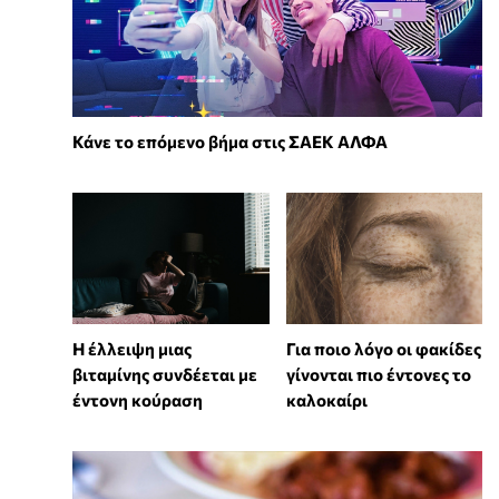
Κάνε το επόμενο βήμα στις ΣΑΕΚ ΑΛΦΑ
⁠Η έλλειψη μιας
Για ποιο λόγο οι φακίδες
βιταμίνης συνδέεται με
γίνονται πιο έντονες το
έντονη κούραση
καλοκαίρι