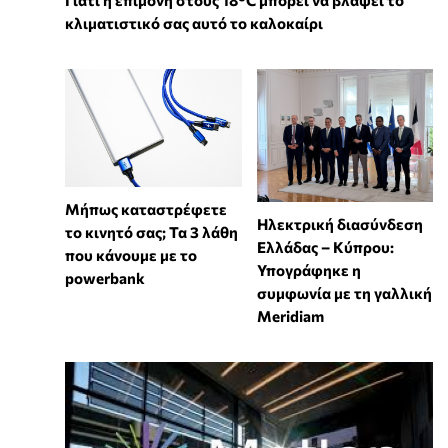
Γιατί η επιμονή στους 18°C μπορεί να βλάψει το
κλιματιστικό σας αυτό το καλοκαίρι
Μήπως καταστρέφετε
Ηλεκτρική διασύνδεση
το κινητό σας; Τα 3 λάθη
Ελλάδας – Κύπρου:
που κάνουμε με το
Υπογράφηκε η
powerbank
συμφωνία με τη γαλλική
Meridiam