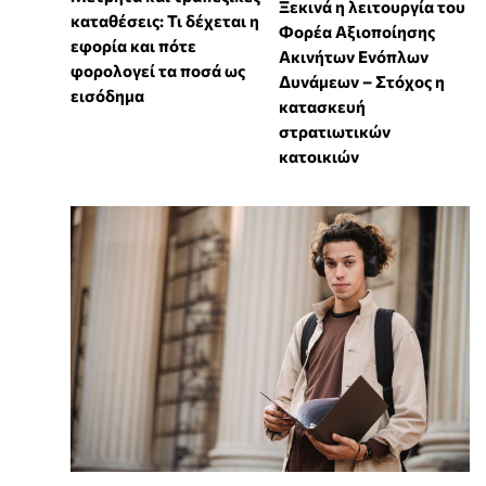
Ξεκινά η λειτουργία του
καταθέσεις: Τι δέχεται η
Φορέα Αξιοποίησης
εφορία και πότε
Ακινήτων Ενόπλων
φορολογεί τα ποσά ως
Δυνάμεων – Στόχος η
εισόδημα
κατασκευή
στρατιωτικών
κατοικιών