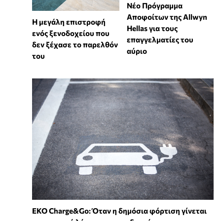
Νέο Πρόγραμμα
Αποφοίτων της Allwyn
Η μεγάλη επιστροφή
Hellas για τους
ενός ξενοδοχείου που
επαγγελματίες του
δεν ξέχασε το παρελθόν
αύριο
του
EKO Charge&Go: Όταν η δημόσια φόρτιση γίνεται