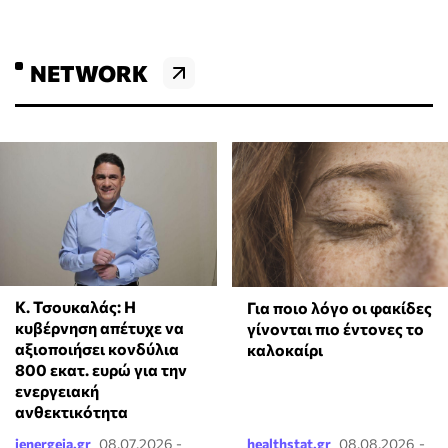
NETWORK
Κ. Τσουκαλάς: Η
Για ποιο λόγο οι φακίδες
κυβέρνηση απέτυχε να
γίνονται πιο έντονες το
αξιοποιήσει κονδύλια
καλοκαίρι
800 εκατ. ευρώ για την
ενεργειακή
ανθεκτικότητα
ienergeia.gr
08.07.2026 -
healthstat.gr
08.08.2026 -