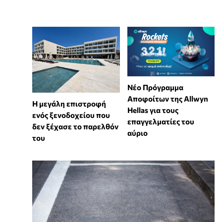
Νέο Πρόγραμμα
Αποφοίτων της Allwyn
Η μεγάλη επιστροφή
Hellas για τους
ενός ξενοδοχείου που
επαγγελματίες του
δεν ξέχασε το παρελθόν
αύριο
του