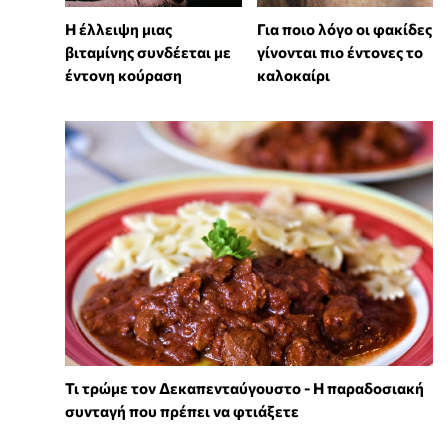
⁠Η έλλειψη μιας
Για ποιο λόγο οι φακίδες
βιταμίνης συνδέεται με
γίνονται πιο έντονες το
έντονη κούραση
καλοκαίρι
Τι τρώμε τον Δεκαπενταύγουστο - Η παραδοσιακή
συνταγή που πρέπει να φτιάξετε