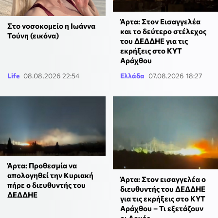
Άρτα: Στον Εισαγγελέα
Στο νοσοκομείο η Ιωάννα
και το δεύτερο στέλεχος
Τούνη (εικόνα)
του ΔΕΔΔΗΕ για τις
εκρήξεις στο ΚΥΤ
Αράχθου
Life
08.08.2026 22:54
Ελλάδα
07.08.2026 18:27
Άρτα: Προθεσμία να
απολογηθεί την Κυριακή
Άρτα: Στον εισαγγελέα ο
πήρε ο διευθυντής του
διευθυντής του ΔΕΔΔΗΕ
ΔΕΔΔΗΕ
για τις εκρήξεις στο ΚΥΤ
Αράχθου – Τι εξετάζουν