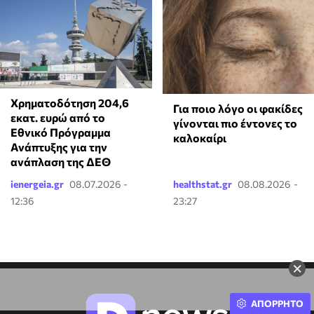
Χρηματοδότηση 204,6
Για ποιο λόγο οι φακίδες
εκατ. ευρώ από το
γίνονται πιο έντονες το
Εθνικό Πρόγραμμα
καλοκαίρι
Ανάπτυξης για την
ανάπλαση της ΔΕΘ
ienergeia.gr
08.07.2026 -
healthstat.gr
08.08.2026 -
12:36
23:27
×
ΑΠΟΡΡΗΤΟ