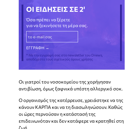
ΟΙ ΕΙΔΗΣΕΙΣ ΣΕ 2'
Όσα πρέπει να ξέρετε
για να ξεκινήσετε τη μέρα σας.
* Με την εγγραφή σας στο newsletter του Dnews,
αποδέχεστε τους σχετικούς όρους χρήσης
Οι γιατροί του νοσοκομείου της χορήγησαν
αντιβίωση, όμως ξαφνικά υπέστη αλλεργικό σοκ.
Ο οργανισμός της κατέρρευσε, χρειάστηκε να της
κάνουν ΚΑΡΠΑ και να τη διασωληνώσουν. Καθώς
οι ώρες περνούσαν η κατάστασή της
επιδεινωνόταν και δεν κατάφερε να κρατηθεί στη
ζωή.