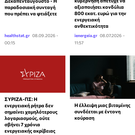
κυβέρνηση απέτυχε να
Δεκαπενταύγουστο - Η
αξιοποιήσει κονδύλια
παραδοσιακή συνταγή
800 εκατ. ευρώ για την
που πρέπει να φτιάξετε
ενεργειακή
ανθεκτικότητα
healthstat.gr
08.09.2026 -
ienergeia.gr
08.07.2026 -
00:15
11:57
ΣΥΡΙΖΑ-ΠΣ: Η
⁠Η έλλειψη μιας βιταμίνης
ενεργειακή ρήτρα δεν
συνδέεται με έντονη
σημαίνει χαμηλότερους
κούραση
λογαριασμούς, ούτε
σβήνει 7 χρόνια
ενεργειακής ακρίβειας