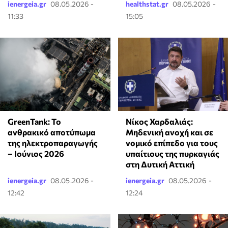
ienergeia.gr
08.05.2026 -
healthstat.gr
08.05.2026 -
11:33
15:05
GreenTank: Το
Νίκος Χαρδαλιάς:
ανθρακικό αποτύπωμα
Μηδενική ανοχή και σε
της ηλεκτροπαραγωγής
νομικό επίπεδο για τους
– Ιούνιος 2026
υπαίτιους της πυρκαγιάς
στη Δυτική Αττική
ienergeia.gr
08.05.2026 -
ienergeia.gr
08.05.2026 -
12:42
12:24