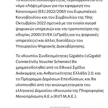
νόμο «Λήψη μέτρων για την εφαρμογή του
Κανονισμού (ΕΕ) 2022/2065 του Ευρωπαϊκού
Κοινοβουλίου και του Συμβουλίου της 19ης
Οκτωβρίου 2022 σχετικά με την ενιαία αγορά
ψηφιακών υπηρεσιών και την τροποποίηση της
οδηγίας 2000/31/ΕΚ («Πράξη για τις ψηφιακές
υπηρεσίες») και άλλες διατάξεις» του
Υπουργείου Ψηφιακής Διακυβέρνησης.
Το «Κουπόνι Συνδεσιμότητας Gigabit» («Gigabit
Connectivity Voucher Scheme») θα
χρηματοδοτηθεί από το Εθνικό Σχέδιο
Ανάκαμψης και Ανθεκτικότητας Ελλάδα 2.0. και
το Πρόγραμμα Δημόσιων Επενδύσεων, και θα
υλοποιηθεί από την ανώνυμη εταιρεία του
ελληνικού Δημοσίου «Κοινωνία της Πληροφορίας
Μονοπρόσωπη Α.Ε.» (ΚτΠ Μ.Α.Ε.).