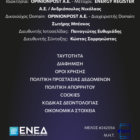
Ιδιοκτησία:
OPINIONPOST A.E.
- Μέτοχοι:
ENERGY REGISTER
Α.Ε. / Ανδριόπουλος Νικόλαος
Δικαιούχος Domain:
OPINIONPOST A.E.
- Διαχειριστής Domain:
Σωτήρης Μπέσκος
Διευθυντής Ιστοσελίδας:
Παναγιώτης Ευθυμιάδης
Διευθυντής Σύνταξης:
Κώστας Σαρρηκώστας
ΤΑΥΤΟΤΗΤΑ
ΔΙΑΦΗΜΙΣΗ
ΟΡΟΙ ΧΡΗΣΗΣ
ΠΟΛΙΤΙΚΗ ΠΡΟΣΤΑΣΙΑΣ ΔΕΔΟΜΕΝΩΝ
ΠΟΛΙΤΙΚΗ ΑΠΟΡΡΗΤΟΥ
COOKIES
ΚΩΔΙΚΑΣ ΔΕΟΝΤΟΛΟΓΙΑΣ
ΟΙΚΟΝΟΜΙΚΑ ΣΤΟΙΧΕΙΑ
ΜΕΛΟΣ #242054
Μ.Η.Τ.