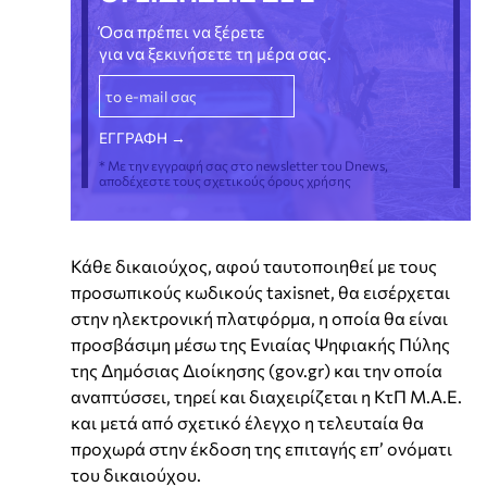
Όσα πρέπει να ξέρετε
για να ξεκινήσετε τη μέρα σας.
* Με την εγγραφή σας στο newsletter του Dnews,
αποδέχεστε τους σχετικούς όρους χρήσης
Κάθε δικαιούχος, αφού ταυτοποιηθεί με τους
προσωπικούς κωδικούς taxisnet, θα εισέρχεται
στην ηλεκτρονική πλατφόρμα, η οποία θα είναι
προσβάσιμη μέσω της Ενιαίας Ψηφιακής Πύλης
της Δημόσιας Διοίκησης (gov.gr) και την οποία
αναπτύσσει, τηρεί και διαχειρίζεται η ΚτΠ Μ.Α.Ε.
και μετά από σχετικό έλεγχο η τελευταία θα
προχωρά στην έκδοση της επιταγής επ’ ονόματι
του δικαιούχου.