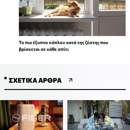
To πιο έξυπνο «όπλο» κατά της ζέστης που
βρίσκεται σε κάθε σπίτι
ΣΧΕΤΙΚΆ ΆΡΘΡΑ