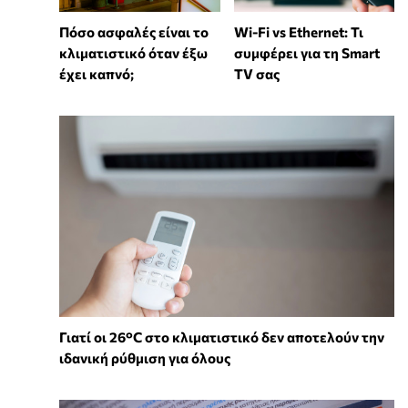
Wi-Fi vs Ethernet: Τι
Πόσο ασφαλές είναι το
συμφέρει για τη Smart
κλιματιστικό όταν έξω
TV σας
έχει καπνό;
Γιατί οι 26°C στο κλιματιστικό δεν αποτελούν την
ιδανική ρύθμιση για όλους