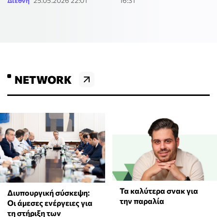
Διεθνή
25.05.2026 22:01
16:31
NETWORK
Τα καλύτερα σνακ για
Διυπουργική σύσκεψη:
την παραλία
Οι άμεσες ενέργειες για
τη στήριξη των