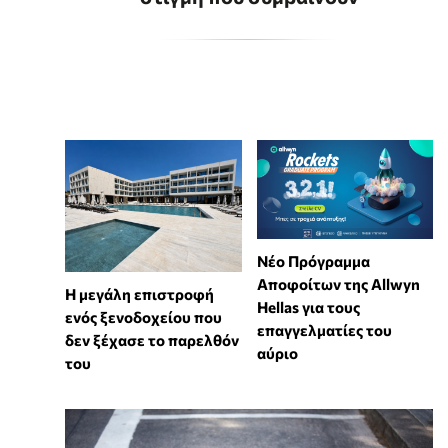
Νέο Πρόγραμμα
Αποφοίτων της Allwyn
Η μεγάλη επιστροφή
Hellas για τους
ενός ξενοδοχείου που
επαγγελματίες του
δεν ξέχασε το παρελθόν
αύριο
του