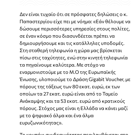
Δεν είναι τυχαίο ότι σε πρόσφατες δηλώσεις ο κ.
Παπαστεργίου είχε πει με νόημα: «Εάν θέλουμε να
δώσουμε περισσότερες υπηρεσίες στους πολίτες,
σε έναν κόσμο που διασυνδέεται πρέπει να
δημιουργήσουμε και τις κατάλληλες υποδομές.
Στη σταθερή τηλεφωνία η χώρα μας βρίσκεται
πίσω στις ταχύτητες, ενώ στην κινητή τηλεφωνία
τα πηγαίνουμε καλύτερα. Με στόχο να
εναρμονιστούμε με το Μ.Ο της Ευρωπαϊκής
Ένωσης, υλοποιούμε το Δράση Gigabit Voucher, με
πόρους της τάξεως των 80 εκατ. ευρώ, εκ των
οποίων τα 27 εκατ. ευρώ είναι από το Ταμείο
Ανάκαμψης και τα 53 εκατ. ευρώ από κρατικούς
πόρους. Στόχος μας είναι η Ελλάδα να κάνει μαζί
με το ψηφιακό άλμα και ένα άλμα
ευρυζωνικότητας».
Το κουπόνι συνδεσιμότητας περιλαμβάνεται στο