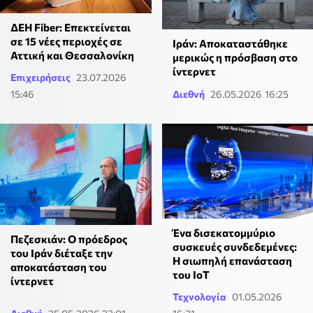
ΔΕΗ Fiber: Επεκτείνεται
σε 15 νέες περιοχές σε
Ιράν: Αποκαταστάθηκε
Αττική και Θεσσαλονίκη
μερικώς η πρόσβαση στο
ίντερνετ
Επιχειρήσεις
23.07.2026
15:46
Διεθνή
26.05.2026 16:25
Ένα δισεκατομμύριο
Πεζεσκιάν: Ο πρόεδρος
συσκευές συνδεδεμένες:
του Ιράν διέταξε την
Η σιωπηλή επανάσταση
αποκατάσταση του
του IoT
ίντερνετ
Τεχνολογία
01.05.2026