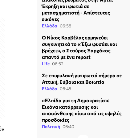
Έκρηξη και φωτιά σε
μετασχηματιστή - Απίστευτες
εικόνες
Ελλάδα
06:58
Ο Νίκος Καρβέλας ερμηνεύει
συγκινητικά το «Έξω φυσάει και
βρέχει», ο Σταύρος Ξαρχάκος
απαντά με ένα repost
Life
06:52
Σε επιφυλακή για φωτιά σήμερα σε
Αττική, Εύβοια και Βοιωτία
Ελλάδα
06:45
«Ελπίδα για τη Δημοκρατία»:
Εικόνα κατάρρευσης και
αποσύνθεσης πίσω από τις υψηλές
προσδοκίες
Πολιτική
06:40
ύν