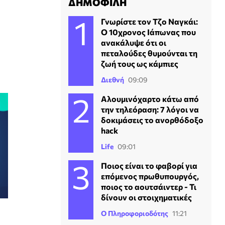
ΔΗΜΟΦΙΛΗ
Γνωρίστε τον Τζο Ναγκάι:
Ο 10χρονος Ιάπωνας που
ανακάλυψε ότι οι
πεταλούδες θυμούνται τη
ζωή τους ως κάμπιες
Διεθνή
09:09
Αλουμινόχαρτο κάτω από
την τηλεόραση: 7 λόγοι να
δοκιμάσεις το ανορθόδοξο
hack
Life
09:01
Ποιος είναι το φαβορί για
επόμενος πρωθυπουργός,
ποιος το αουτσάιντερ - Τι
δίνουν οι στοιχηματικές
Ο Πληροφοριοδότης
11:21