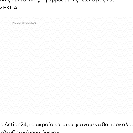
ν ΕΚΠΑ.
ο Action24, τα ακραία καιρικά φαινόμενα θα προκαλο
τολισθητικά φαινόμενα».