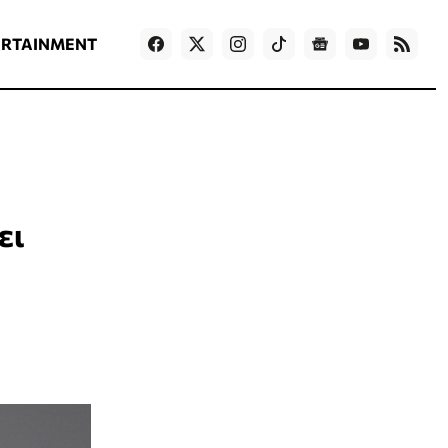
ΡΟΗ ΕΙΔΗΣΕΩΝ
T
NEWS IN ENGLISH
Games
ERTAINMENT
ει