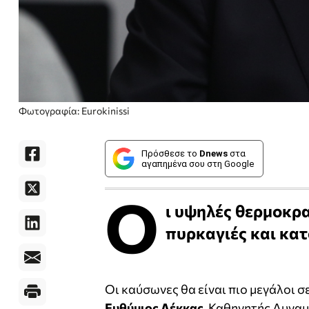
Φωτογραφία: Eurokinissi
Πρόσθεσε το
Dnews
στα
αγαπημένα σου στη Google
Ο
ι υψηλές θερμοκρ
πυρκαγιές και κα
Οι καύσωνες θα είναι πιο μεγάλοι σ
Ευθύμιος Λέκκας
, Καθηγητής Δυναμ