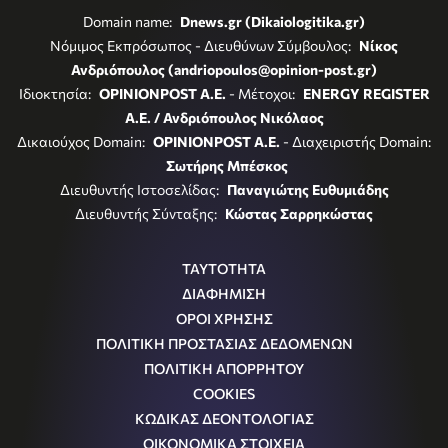
Domain name:
Dnews.gr (Dikaiologitika.gr)
Νόμιμος Εκπρόσωπος - Διευθύνων Σύμβουλος:
Νίκος
Ανδριόπουλος (andriopoulos@opinion-post.gr)
Ιδιοκτησία:
OPINIONPOST A.E.
- Μέτοχοι:
ENERGY REGISTER
Α.Ε. / Ανδριόπουλος Νικόλαος
Δικαιούχος Domain:
OPINIONPOST A.E.
- Διαχειριστής Domain:
Σωτήρης Μπέσκος
Διευθυντής Ιστοσελίδας:
Παναγιώτης Ευθυμιάδης
Διευθυντής Σύνταξης:
Κώστας Σαρρηκώστας
ΤΑΥΤΟΤΗΤΑ
ΔΙΑΦΗΜΙΣΗ
ΟΡΟΙ ΧΡΗΣΗΣ
ΠΟΛΙΤΙΚΗ ΠΡΟΣΤΑΣΙΑΣ ΔΕΔΟΜΕΝΩΝ
ΠΟΛΙΤΙΚΗ ΑΠΟΡΡΗΤΟΥ
COOKIES
ΚΩΔΙΚΑΣ ΔΕΟΝΤΟΛΟΓΙΑΣ
ΟΙΚΟΝΟΜΙΚΑ ΣΤΟΙΧΕΙΑ