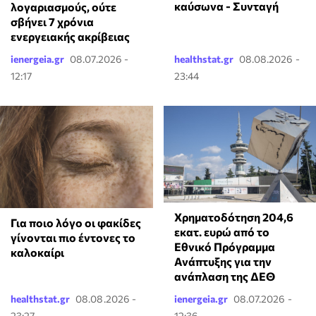
καύσωνα - Συνταγή
λογαριασμούς, ούτε
σβήνει 7 χρόνια
ενεργειακής ακρίβειας
ienergeia.gr
08.07.2026 -
healthstat.gr
08.08.2026 -
12:17
23:44
Χρηματοδότηση 204,6
Για ποιο λόγο οι φακίδες
εκατ. ευρώ από το
γίνονται πιο έντονες το
Εθνικό Πρόγραμμα
καλοκαίρι
Ανάπτυξης για την
ανάπλαση της ΔΕΘ
healthstat.gr
08.08.2026 -
ienergeia.gr
08.07.2026 -
23:27
12:36