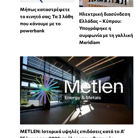
Μήπως καταστρέφετε
Ηλεκτρική διασύνδεση
το κινητό σας; Τα 3 λάθη
Ελλάδας – Κύπρου:
που κάνουμε με το
Υπογράφηκε η
powerbank
συμφωνία με τη γαλλική
Meridiam
METLEN: Ιστορικά υψηλές επιδόσεις κατά το Α’