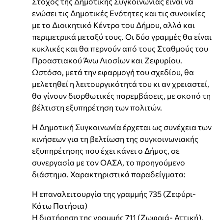
Στόχος της Δημοτικής Συγκοινωνίας είναι να
ενώσει τις Δημοτικές Ενότητες και τις συνοικίες
με το Διοικητικό Κέντρο του Δήμου, αλλά και
περιμετρικά μεταξύ τους. Οι δύο γραμμές θα είναι
κυκλικές και θα περνούν από τους Σταθμούς του
Προαστιακού Άνω Λιοσίων και Ζεφυρίου.
Ωστόσο, μετά την εφαρμογή του σχεδίου, θα
μελετηθεί η λειτουργικότητά του κι αν χρειαστεί,
θα γίνουν διορθωτικές παρεμβάσεις, με σκοπό τη
βέλτιστη εξυπηρέτηση των πολιτών.
Η Δημοτική Συγκοινωνία έρχεται ως συνέχεια των
κινήσεων για τη βελτίωση της συγκοινωνιακής
εξυπηρέτησης που έχει κάνει ο Δήμος, σε
συνεργασία με τον ΟΑΣΑ, το προηγούμενο
διάστημα. Χαρακτηριστικά παραδείγματα:
Η επαναλειτουργία της γραμμής 735 (Ζεφύρι-
Κάτω Πατήσια)
Η διατήρηση της γραμμής 711 (Ζωφριά- Αττική).