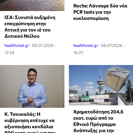
Roche: Λάνσαρε δύο νέα
PCR tests για την
ΙΣΑ: Συνιστά αυξημένη
κυκλοσπορίαση
επαγρύπνηση στην
Αττική για τον ιό του
Δυτικού Νείλου
healthstat.gr
08.07.2026 -
healthstat.gr
08.07.2026 -
12:34
16:27
Χρηματοδότηση 204,6
Κ. Τσουκαλάς: Η
εκατ. ευρώ από το
κυβέρνηση απέτυχε να
Εθνικό Πρόγραμμα
αξιοποιήσει κονδύλια
Ανάπτυξης για την
800 εκατ. ευρώ για την