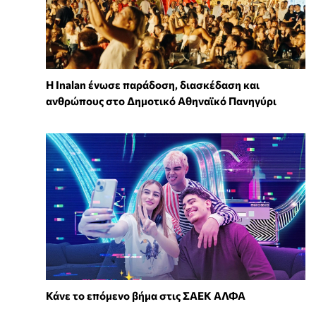
Η Inalan ένωσε παράδοση, διασκέδαση και
ανθρώπους στο Δημοτικό Αθηναϊκό Πανηγύρι
Κάνε το επόμενο βήμα στις ΣΑΕΚ ΑΛΦΑ