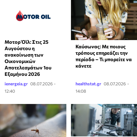
Μοτορ Όϊλ: Στις 25
Καύσωνας: Με ποιους
Αυγούστου η
τρόπους επηρεάζει την
ανακοίνωση των
περίοδο – Τι μπορείτε να
Οικονομικών
κάνετε
Αποτελεσμάτων 1ου
Εξαμήνου 2026
ienergeia.gr
08.07.2026 -
healthstat.gr
08.07.2026 -
12:40
14:08