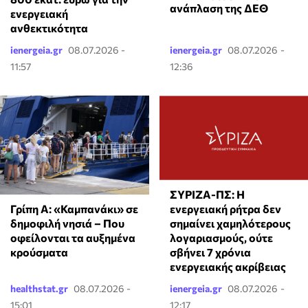
ανάπλαση της ΔΕΘ
ενεργειακή
ανθεκτικότητα
ienergeia.gr
08.07.2026 -
ienergeia.gr
08.07.2026 -
11:57
12:36
ΣΥΡΙΖΑ-ΠΣ: Η
Γρίπη Α: «Καμπανάκι» σε
ενεργειακή ρήτρα δεν
δημοφιλή νησιά – Που
σημαίνει χαμηλότερους
οφείλονται τα αυξημένα
λογαριασμούς, ούτε
κρούσματα
σβήνει 7 χρόνια
ενεργειακής ακρίβειας
healthstat.gr
08.07.2026 -
ienergeia.gr
08.07.2026 -
15:01
12:17