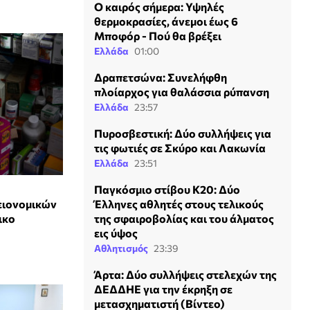
Ο καιρός σήμερα: Υψηλές
θερμοκρασίες, άνεμοι έως 6
Μποφόρ - Πού θα βρέξει
Ελλάδα
01:00
Δραπετσώνα: Συνελήφθη
πλοίαρχος για θαλάσσια ρύπανση
Ελλάδα
23:57
Πυροσβεστική: Δύο συλλήψεις για
τις φωτιές σε Σκύρο και Λακωνία
Ελλάδα
23:51
Παγκόσμιο στίβου Κ20: Δύο
Έλληνες αθλητές στους τελικούς
ειονομικών
της σφαιροβολίας και του άλματος
ικο
εις ύψος
Αθλητισμός
23:39
Άρτα: Δύο συλλήψεις στελεχών της
ΔΕΔΔΗΕ για την έκρηξη σε
μετασχηματιστή (Βίντεο)