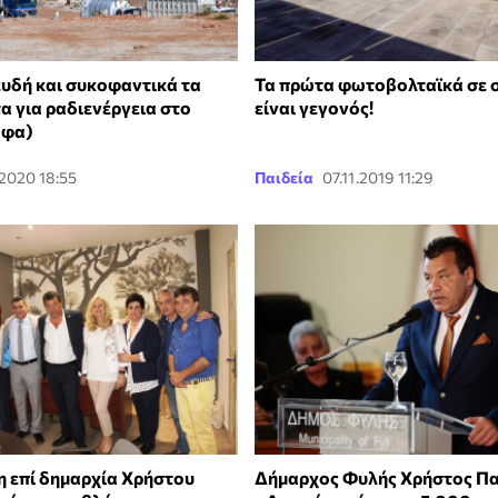
ευδή και συκοφαντικά τα
Τα πρώτα φωτοβολταϊκά σε 
α για ραδιενέργεια στο
είναι γεγονός!
αφα)
.2020 18:55
Παιδεία
07.11.2019 11:29
η επί δημαρχία Χρήστου
Δήμαρχος Φυλής Χρήστος Π