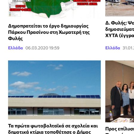
Δ. Φυλής: Ψ
Δημοπρατείται το έργο δημιουργίας
δημοσιεύματ
Πάρκου Πρασίνου στη Χωματερή της
ΧΥΤΑ (έγγρ
Φυλής
Ελλάδα
06.03.2020 19:59
Ελλάδα
31.01
Τα πρώτα φωτοβολταϊκά σε σχολεία και
Προς επίλυσ
δημοτικά κτίρια τοποθέτησε ο Δήμος