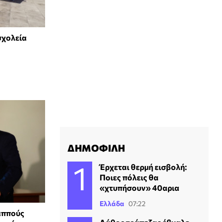
σχολεία
ΔΗΜΟΦΙΛΗ
Έρχεται θερμή εισβολή:
Ποιες πόλεις θα
«χτυπήσουν» 40αρια
Ελλάδα
07:22
αππούς