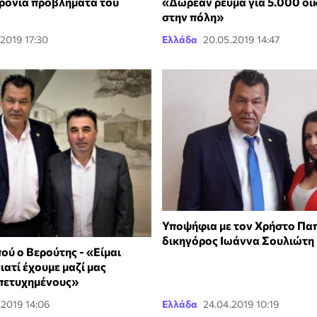
ρόνια προβλήματα του
«Δωρεάν ρεύμα για 5.000 οι
στην πόλη»
.2019 17:30
Ελλάδα
20.05.2019 14:47
Υποψήφια με τον Χρήστο Πα
δικηγόρος Ιωάννα Σουλιώτη
ού ο Βερούτης - «Είμαι
ατί έχουμε μαζί μας
πετυχημένους»
.2019 14:06
Ελλάδα
24.04.2019 10:19