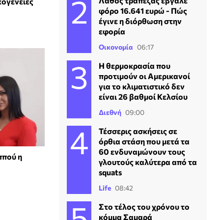
Λάθος τράπεζας έβγαλε
κογένειες
φόρο 16.641 ευρώ - Πώς
έγινε η διόρθωση στην
εφορία
Οικονομία
06:17
Η θερμοκρασία που
προτιμούν οι Αμερικανοί
για το κλιματιστικό δεν
είναι 26 βαθμοί Κελσίου
Διεθνή
09:00
Τέσσερις ασκήσεις σε
όρθια στάση που μετά τα
60 ενδυναμώνουν τους
ππού η
γλουτούς καλύτερα από τα
squats
Life
08:42
Στο τέλος του χρόνου το
κόμμα Σαμαρά