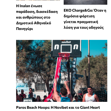
Η Inalan ένωσε
EKO Charge&Go: Όταν η
παράδοση, διασκέδαση
δημόσια φόρτιση
και ανθρώπους στο
γίνεται πραγματική
Δημοτικό Αθηναϊκό
λύση για τους οδηγούς
Πανηγύρι
Paros Beach Hoops: Η Novibet και το Giant Heart