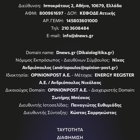
Διεύθυνση:
Ιπποκράτους 2, Αθήνα, 10679, Ελλάδα
ΑΦΜ:
800961697
- ΔΟΥ:
ΚΕΦΟΔΕ Αττικής
ΑΡ. ΓΕΜΗ:
145803601000
Τηλ:
210 3608484
E-mail:
info@dnews.gr
Domain name:
Dnews.gr (Dikaiologitika.gr)
Νόμιμος Εκπρόσωπος - Διευθύνων Σύμβουλος:
Νίκος
Ανδριόπουλος (andriopoulos@opinion-post.gr)
Ιδιοκτησία:
OPINIONPOST A.E.
- Μέτοχοι:
ENERGY REGISTER
Α.Ε. / Ανδριόπουλος Νικόλαος
Δικαιούχος Domain:
OPINIONPOST A.E.
- Διαχειριστής Domain:
Σωτήρης Μπέσκος
Διευθυντής Ιστοσελίδας:
Παναγιώτης Ευθυμιάδης
Διευθυντής Σύνταξης:
Κώστας Σαρρηκώστας
ΤΑΥΤΟΤΗΤΑ
ΔΙΑΦΗΜΙΣΗ