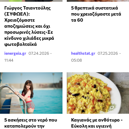
Γιώργος Τσιαντούλης
5 θρεπτικά συστατικά
(ΣΥΦΩΕΛ):
που χρειαζόμαστε μετά
Χρειαζόμαστε
τα 60
αποζημιώσεις και όχι
προσωρινές λύσεις-Σε
κίνδυνο χιλιάδες μικρά
φωτοβολταϊκά
ienergeia.gr
07.24.2026 -
healthstat.gr
07.25.2026 -
11:44
05:08
5 ασκήσεις στο νερό που
Καγιανάς με ανθότυρο -
καταπολεμούν την
Εύκολη και υγιεινή