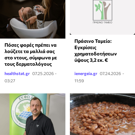
Πράσινο Ταμείο:
Πόσες φορές πρέπει να
Εγκρίσεις
λούζετε τα μαλλιά σας
χρηματοδοτήσεων
στο ντους, σύμφωνα με
ύψους 3,2 εκ. €
τους δερματολόγους
healthstat.gr
07.25.2026 -
ienergeia.gr
07.24.2026 -
03:27
11:59