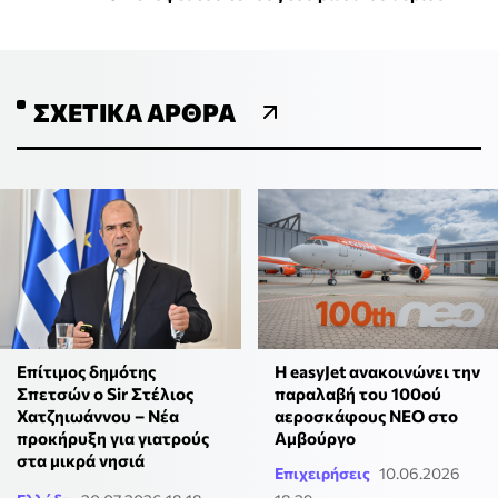
ΣΧΕΤΙΚΆ ΆΡΘΡΑ
Επίτιμος δημότης
Η easyJet ανακοινώνει την
Σπετσών ο Sir Στέλιος
παραλαβή του 100ού
Χατζηιωάννου – Νέα
αεροσκάφους NEO στο
προκήρυξη για γιατρούς
Αμβούργο
στα μικρά νησιά
Επιχειρήσεις
10.06.2026