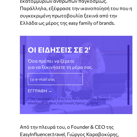
εκατομμυρίων ανθρώπων παγκοσμίως.
Παράλληλα, εξέφρασε την ικανοποίησή του που η
συγκεκριμένη πρωτοβουλία ξεκινά από την
Ελλάδα ως μέρος της easy family of brands.
ΟΙ ΕΙΔΗΣΕΙΣ ΣΕ 2'
Όσα πρέπει να ξέρετε
για να ξεκινήσετε τη μέρα σας.
* Με την εγγραφή σας στο newsletter του Dnews,
αποδέχεστε τους σχετικούς όρους χρήσης
Από την πλευρά του, ο Founder & CEO της
EasyInfluencer.travel, Γιώργος Καραβοκύρης,