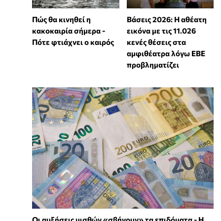
Πώς θα κινηθεί η
Βάσεις 2026: Η αθέατη
κακοκαιρία σήμερα -
εικόνα με τις 11.026
Πότε φτιάχνει ο καιρός
κενές θέσεις στα
αμφιθέατρα λόγω ΕΒΕ
προβληματίζει
Οι αυξήσεις μισθών «σβήνουν» τα επιδόματα - Η