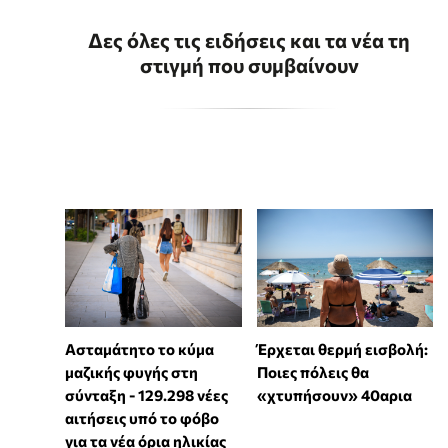
Δες όλες τις ειδήσεις και τα νέα τη
στιγμή που συμβαίνουν
Ασταμάτητο το κύμα
Έρχεται θερμή εισβολή:
μαζικής φυγής στη
Ποιες πόλεις θα
σύνταξη - 129.298 νέες
«χτυπήσουν» 40αρια
αιτήσεις υπό το φόβο
για τα νέα όρια ηλικίας