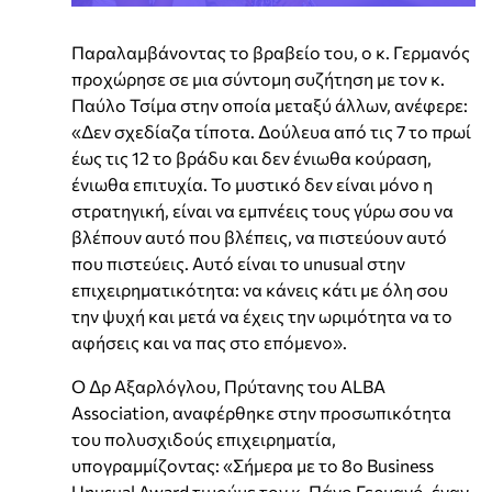
Παραλαμβάνοντας το βραβείο του, ο κ. Γερμανός
προχώρησε σε μια σύντομη συζήτηση με τον κ.
Παύλο Τσίμα στην οποία μεταξύ άλλων, ανέφερε:
«Δεν σχεδίαζα τίποτα. Δούλευα από τις 7 το πρωί
έως τις 12 το βράδυ και δεν ένιωθα κούραση,
ένιωθα επιτυχία. Το μυστικό δεν είναι μόνο η
στρατηγική, είναι να εμπνέεις τους γύρω σου να
βλέπουν αυτό που βλέπεις, να πιστεύουν αυτό
που πιστεύεις. Αυτό είναι το unusual στην
επιχειρηματικότητα: να κάνεις κάτι με όλη σου
την ψυχή και μετά να έχεις την ωριμότητα να το
αφήσεις και να πας στο επόμενο».
Ο Δρ Αξαρλόγλου, Πρύτανης του ALBA
Association, αναφέρθηκε στην προσωπικότητα
του πολυσχιδούς επιχειρηματία,
υπογραμμίζοντας: «Σήμερα με το 8ο Business
Unusual Award τιμούμε τον κ. Πάνο Γερμανό, έναν