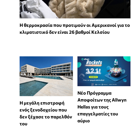
Η θερμοκρασία που προτιμούν οι Αμερικανοί για το
κλιματιστικό δεν είναι 26 βαθμοί Κελσίου
Νέο Πρόγραμμα
Αποφοίτων της Allwyn
Η μεγάλη επιστροφή
Hellas για τους
ενός ξενοδοχείου που
επαγγελματίες του
δεν ξέχασε το παρελθόν
αύριο
του