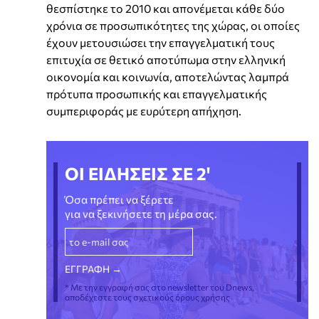
θεσπίστηκε το 2010 και απονέμεται κάθε δύο
χρόνια σε προσωπικότητες της χώρας, οι οποίες
έχουν μετουσιώσει την επαγγελματική τους
επιτυχία σε θετικό αποτύπωμα στην ελληνική
οικονομία και κοινωνία, αποτελώντας λαμπρά
πρότυπα προσωπικής και επαγγελματικής
συμπεριφοράς με ευρύτερη απήχηση.
ΟΙ ΕΙΔΗΣΕΙΣ ΣΕ 2'
Όσα πρέπει να ξέρετε
για να ξεκινήσετε τη μέρα σας.
* Με την εγγραφή σας στο newsletter του Dnews,
αποδέχεστε τους σχετικούς όρους χρήσης