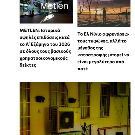
METLEN: Ιστορικά
Το Ελ Νίνιο «φρενάρει»
υψηλές επιδόσεις κατά
τους τυφώνες, αλλά το
το Α’ Εξάμηνο του 2026
μέγεθος της
σε όλους τους βασικούς
καταστροφής μπορεί να
χρηματοοικονομικούς
είναι μεγαλύτερο από
δείκτες
ποτέ