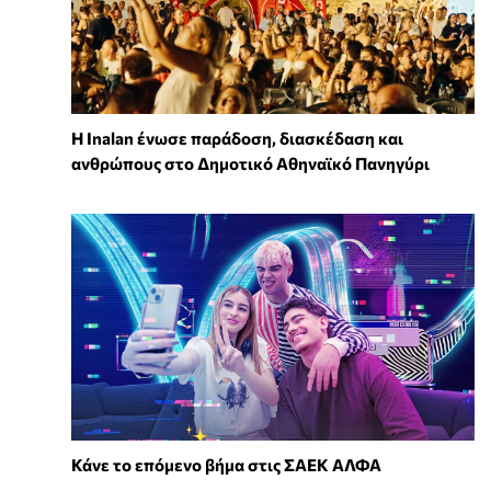
Η Inalan ένωσε παράδοση, διασκέδαση και
ανθρώπους στο Δημοτικό Αθηναϊκό Πανηγύρι
Κάνε το επόμενο βήμα στις ΣΑΕΚ ΑΛΦΑ