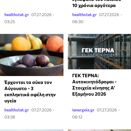
10 χρόνια αργότερα
healthstat.gr
07.27.2026 -
healthstat.gr
07.27.2026 -
03:25
06:30
ΓΕΚ ΤΕΡΝΑ:
Αυτοκινητόδρομοι -
Έρχονται τα σύκα τον
Στοιχεία κίνησης Α’
Αύγουστο - 3
Εξαμήνου 2026
εκπληκτικά οφέλη στην
υγεία
healthstat.gr
07.27.2026 -
ienergeia.gr
07.27.2026 -
03:38
06:12