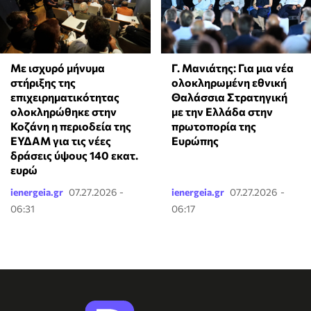
Με ισχυρό μήνυμα
Γ. Μανιάτης: Για μια νέα
στήριξης της
ολοκληρωμένη εθνική
επιχειρηματικότητας
Θαλάσσια Στρατηγική
ολοκληρώθηκε στην
με την Ελλάδα στην
Κοζάνη η περιοδεία της
πρωτοπορία της
ΕΥΔΑΜ για τις νέες
Ευρώπης
δράσεις ύψους 140 εκατ.
ευρώ
ienergeia.gr
07.27.2026 -
ienergeia.gr
07.27.2026 -
06:31
06:17