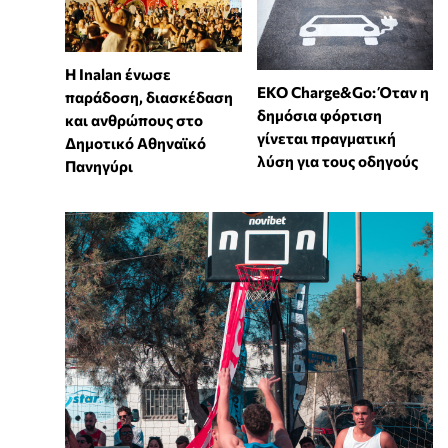
Η Inalan ένωσε
EKO Charge&Go: Όταν η
παράδοση, διασκέδαση
δημόσια φόρτιση
και ανθρώπους στο
γίνεται πραγματική
Δημοτικό Αθηναϊκό
λύση για τους οδηγούς
Πανηγύρι