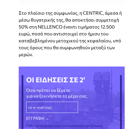
Στο πλαίσιο της συμφωνίας, η CENTRIC, άμεσα ή
μέσω θυγατρικής της, θα αποκτήσει συμμετοχή
50% στη NELLENCO έναντι τιμήματος 12.500
ευρώ, ποσό που αντιστοιχεί στο ήμισυ του
καταβεβλημένου μετοχικού της κεφαλαίου, υπό
τους όρους που θα συμφωνηθούν μεταξύ των
μερών.
ΟΙ ΕΙΔΗΣΕΙΣ ΣΕ 2'
Όσα πρέπει να ξέρετε
για να ξεκινήσετε τη μέρα σας.
* Με την εγγραφή σας στο newsletter του Dnews,