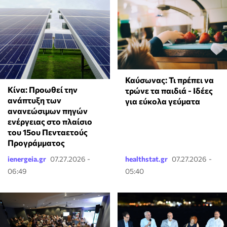
Καύσωνας: Τι πρέπει να
Κίνα: Προωθεί την
τρώνε τα παιδιά - Ιδέες
ανάπτυξη των
για εύκολα γεύματα
ανανεώσιμων πηγών
ενέργειας στο πλαίσιο
του 15ου Πενταετούς
Προγράμματος
ienergeia.gr
07.27.2026 -
healthstat.gr
07.27.2026 -
06:49
05:40