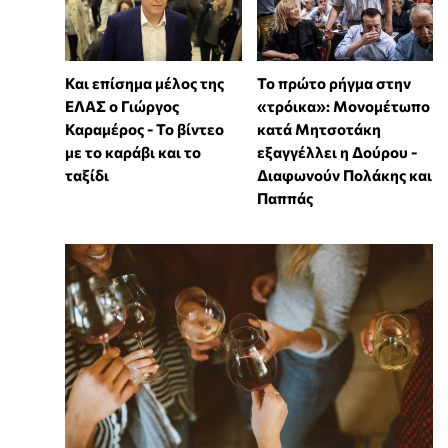
Και επίσημα μέλος της
Το πρώτο ρήγμα στην
ΕΛΑΣ ο Γιώργος
«τρόικα»: Μονομέτωπο
Καραμέρος - Το βίντεο
κατά Μητσοτάκη
με το καράβι και το
εξαγγέλλει η Δούρου -
ταξίδι
Διαφωνούν Πολάκης και
Παππάς