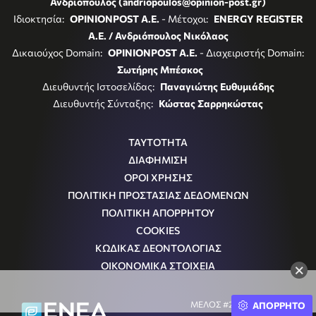
Ανδριόπουλος (andriopoulos@opinion-post.gr)
Ιδιοκτησία:
OPINIONPOST A.E.
- Μέτοχοι:
ENERGY REGISTER
Α.Ε. / Ανδριόπουλος Νικόλαος
Δικαιούχος Domain:
OPINIONPOST A.E.
- Διαχειριστής Domain:
Σωτήρης Μπέσκος
Διευθυντής Ιστοσελίδας:
Παναγιώτης Ευθυμιάδης
Διευθυντής Σύνταξης:
Κώστας Σαρρηκώστας
ΤΑΥΤΟΤΗΤΑ
ΔΙΑΦΗΜΙΣΗ
ΟΡΟΙ ΧΡΗΣΗΣ
ΠΟΛΙΤΙΚΗ ΠΡΟΣΤΑΣΙΑΣ ΔΕΔΟΜΕΝΩΝ
ΠΟΛΙΤΙΚΗ ΑΠΟΡΡΗΤΟΥ
COOKIES
ΚΩΔΙΚΑΣ ΔΕΟΝΤΟΛΟΓΙΑΣ
ΟΙΚΟΝΟΜΙΚΑ ΣΤΟΙΧΕΙΑ
×
ΜΕΛΟΣ #242054
ΑΠΟΡΡΗΤΟ