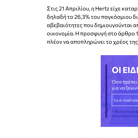
Στις 21 Απριλίου, η Hertz είχε κατ
δηλαδή το 26,3% του παγκόσμιου δυν
αβεβαιότητες που δημιουγούνται απ
οικονομία. Η προσφυγή στο άρθρο 11
πλέον να αποπληρώνει το χρέος τη
ΟΙ ΕΙΔ
Όσα πρέπει 
για να ξεκι
* Με την εγγρα
τους σχετικού