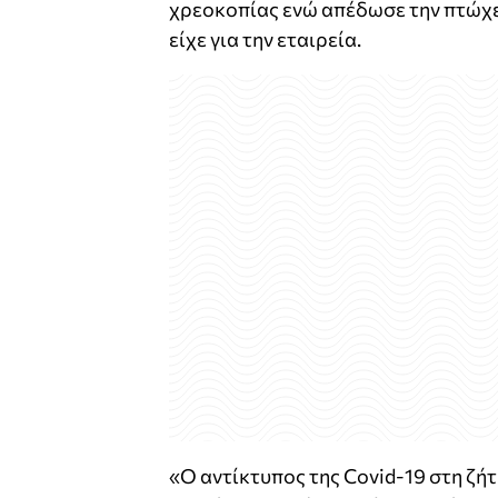
χρεοκοπίας ενώ απέδωσε την πτώχευ
είχε για την εταιρεία.
«Ο αντίκτυπος της Covid-19 στη ζή