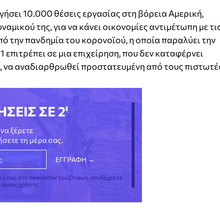
αργήσει 10.000 θέσεις εργασίας στη βόρεια Αμερική,
αμικού της, για να κάνει οικονομίες αντιμέτωπη με τι
ό την πανδημία του κορονοϊού, η οποία παραλύει την
 επιτρέπει σε μια επιχείρηση, που δεν καταφέρνει
ς, να αναδιαρθρωθεί προστατευμένη από τους πιστωτέ
ΗΣΕΙΣ ΣΕ 2'
να ξέρετε
νήσετε τη μέρα σας.
φή σας στο newsletter του Dnews, αποδέχεστε
ς όρους χρήσης