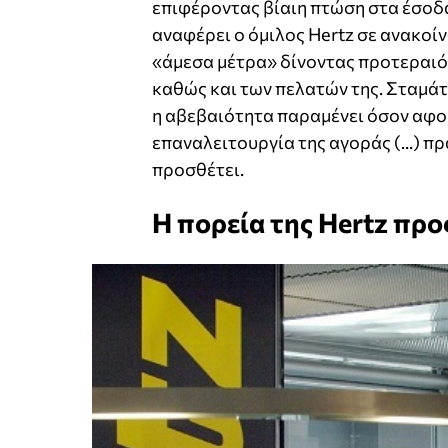
επιφέροντας βίαιη πτώση στα έσοδα 
αναφέρει ο όμιλος Hertz σε ανακοί
«άμεσα μέτρα» δίνοντας προτεραιό
καθώς και των πελατών της. Σταμάτ
η αβεβαιότητα παραμένει όσον αφο
επαναλειτουργία της αγοράς (...) π
προσθέτει.
Η πορεία της Hertz προ