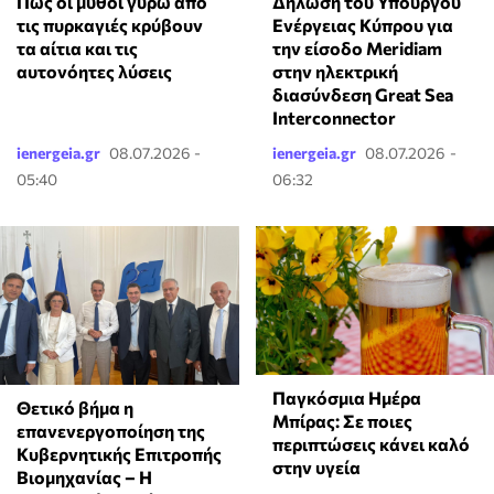
Πώς οι μύθοι γύρω από
Δήλωση του Υπουργού
τις πυρκαγιές κρύβουν
Ενέργειας Κύπρου για
τα αίτια και τις
την είσοδο Meridiam
αυτονόητες λύσεις
στην ηλεκτρική
διασύνδεση Great Sea
Interconnector
ienergeia.gr
08.07.2026 -
ienergeia.gr
08.07.2026 -
05:40
06:32
Παγκόσμια Ημέρα
Θετικό βήμα η
Μπίρας: Σε ποιες
επανενεργοποίηση της
περιπτώσεις κάνει καλό
Κυβερνητικής Επιτροπής
στην υγεία
Βιομηχανίας – Η