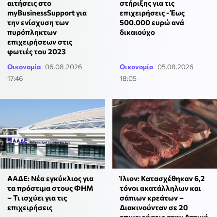
αιτήσεις στο
στήριξης για τις
myBusinessSupport για
επιχειρήσεις - Έως
την ενίσχυση των
500.000 ευρώ ανά
πυρόπληκτων
δικαιούχο
επιχειρήσεων στις
φωτιές του 2023
Οικονομία
06.08.2026
Οικονομία
05.08.2026
17:46
18:05
ΑΑΔΕ: Νέα εγκύκλιος για
Ίλιον: Κατασχέθηκαν 6,2
τα πρόστιμα στους ΦΗΜ
τόνοι ακατάλληλων και
– Τι ισχύει για τις
σάπιων κρεάτων –
επιχειρήσεις
Διακινούνταν σε 20