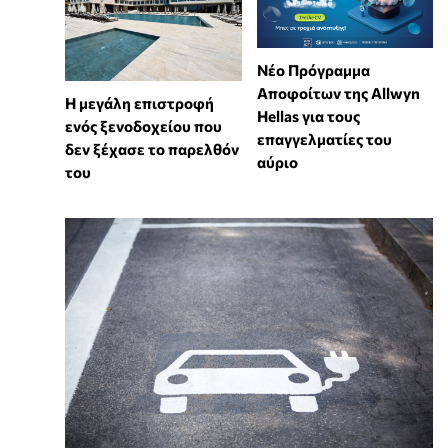
Νέο Πρόγραμμα
Αποφοίτων της Allwyn
Η μεγάλη επιστροφή
Hellas για τους
ενός ξενοδοχείου που
επαγγελματίες του
δεν ξέχασε το παρελθόν
αύριο
του