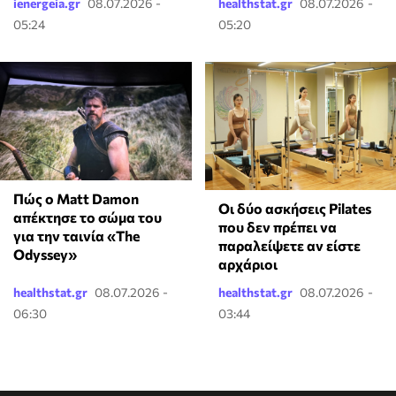
ienergeia.gr
08.07.2026 -
healthstat.gr
08.07.2026 -
05:24
05:20
Πώς ο Matt Damon
Οι δύο ασκήσεις Pilates
απέκτησε το σώμα του
που δεν πρέπει να
για την ταινία «The
παραλείψετε αν είστε
Odyssey»
αρχάριοι
healthstat.gr
08.07.2026 -
healthstat.gr
08.07.2026 -
06:30
03:44