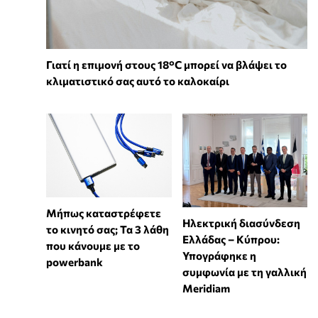
Γιατί η επιμονή στους 18°C μπορεί να βλάψει το
κλιματιστικό σας αυτό το καλοκαίρι
Μήπως καταστρέφετε
Ηλεκτρική διασύνδεση
το κινητό σας; Τα 3 λάθη
Ελλάδας – Κύπρου:
που κάνουμε με το
Υπογράφηκε η
powerbank
συμφωνία με τη γαλλική
Meridiam