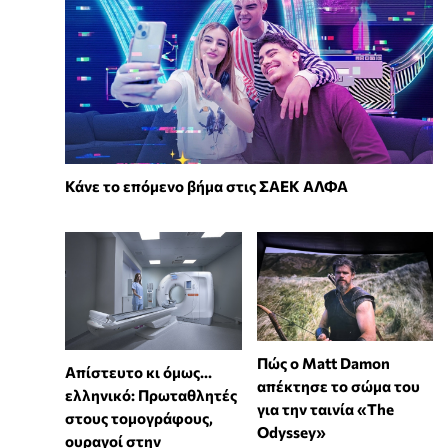
Κάνε το επόμενο βήμα στις ΣΑΕΚ ΑΛΦΑ
Πώς ο Matt Damon
Απίστευτο κι όμως...
απέκτησε το σώμα του
ελληνικό: Πρωταθλητές
για την ταινία «The
στους τομογράφους,
Odyssey»
ουραγοί στην