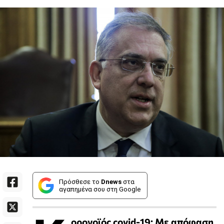
Πρόσθεσε το
Dnews
στα
αγαπημένα σου στη Google
ορονοϊός
covid-19: Με απόφαση