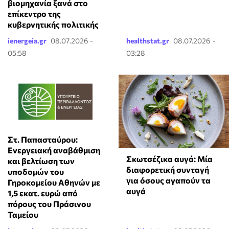
βιομηχανία ξανά στο
επίκεντρο της
κυβερνητικής πολιτικής
ienergeia.gr
08.07.2026 -
healthstat.gr
08.07.2026 -
05:58
03:28
Στ. Παπασταύρου:
Ενεργειακή αναβάθμιση
Σκωτσέζικα αυγά: Μία
και βελτίωση των
διαφορετική συνταγή
υποδομών του
για όσους αγαπούν τα
Γηροκομείου Αθηνών με
αυγά
1,5 εκατ. ευρώ από
πόρους του Πράσινου
Ταμείου