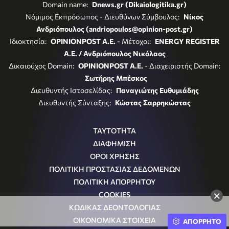
Domain name:
Dnews.gr (Dikaiologitika.gr)
Νόμιμος Εκπρόσωπος - Διευθύνων Σύμβουλος:
Νίκος
Ανδριόπουλος (andriopoulos@opinion-post.gr)
Ιδιοκτησία:
OPINIONPOST A.E.
- Μέτοχοι:
ENERGY REGISTER
Α.Ε. / Ανδριόπουλος Νικόλαος
Δικαιούχος Domain:
OPINIONPOST A.E.
- Διαχειριστής Domain:
Σωτήρης Μπέσκος
Διευθυντής Ιστοσελίδας:
Παναγιώτης Ευθυμιάδης
Διευθυντής Σύνταξης:
Κώστας Σαρρηκώστας
ΤΑΥΤΟΤΗΤΑ
ΔΙΑΦΗΜΙΣΗ
ΟΡΟΙ ΧΡΗΣΗΣ
ΠΟΛΙΤΙΚΗ ΠΡΟΣΤΑΣΙΑΣ ΔΕΔΟΜΕΝΩΝ
ΠΟΛΙΤΙΚΗ ΑΠΟΡΡΗΤΟΥ
×
COOKIES
ΚΩΔΙΚΑΣ ΔΕΟΝΤΟΛΟΓΙΑΣ
ΟΙΚΟΝΟΜΙΚΑ ΣΤΟΙΧΕΙΑ
ΑΠΟΡΡΗΤΟ