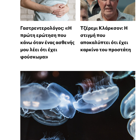
Γαστρεντερολόγος: «Η
Τζέρεμι Κλάρκσον: Η
πρώτη ερώτηση που
στιγμή που
κάνω όταν ένας ασθενής
αποκαλύπτει ότι έχει
μου λέει ότι έχει
καρκίνο του προστάτη
φούσκωμα»