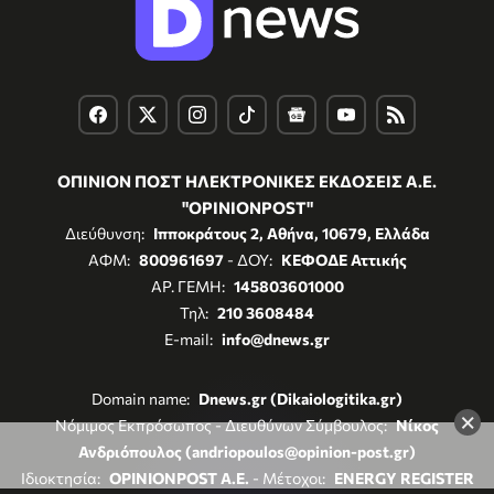
ΟΠΙΝΙΟΝ ΠΟΣΤ ΗΛΕΚΤΡΟΝΙΚΕΣ ΕΚΔΟΣΕΙΣ Α.Ε.
"OPINIONPOST"
Διεύθυνση:
Ιπποκράτους 2, Αθήνα, 10679, Ελλάδα
ΑΦΜ:
800961697
- ΔΟΥ:
ΚΕΦΟΔΕ Αττικής
ΑΡ. ΓΕΜΗ:
145803601000
Τηλ:
210 3608484
E-mail:
info@dnews.gr
Domain name:
Dnews.gr (Dikaiologitika.gr)
×
Νόμιμος Εκπρόσωπος - Διευθύνων Σύμβουλος:
Νίκος
Ανδριόπουλος (andriopoulos@opinion-post.gr)
Ιδιοκτησία:
OPINIONPOST A.E.
- Μέτοχοι:
ENERGY REGISTER