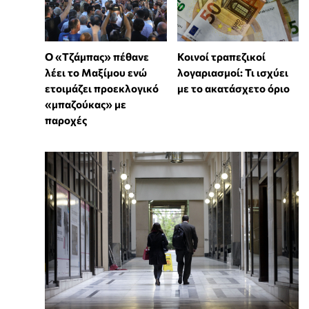
Ο «Τζάμπας» πέθανε
Κοινοί τραπεζικοί
λέει το Μαξίμου ενώ
λογαριασμοί: Τι ισχύει
ετοιμάζει προεκλογικό
με το ακατάσχετο όριο
«μπαζούκας» με
παροχές