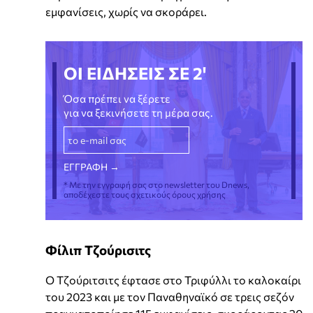
εμφανίσεις, χωρίς να σκοράρει.
ΟΙ ΕΙΔΗΣΕΙΣ ΣΕ 2'
Όσα πρέπει να ξέρετε
για να ξεκινήσετε τη μέρα σας.
* Με την εγγραφή σας στο newsletter του Dnews,
αποδέχεστε τους σχετικούς όρους χρήσης
Φίλιπ Τζούρισιτς
Ο Τζούριτσιτς έφτασε στο Τριφύλλι το καλοκαίρι
του 2023 και με τον Παναθηναϊκό σε τρεις σεζόν