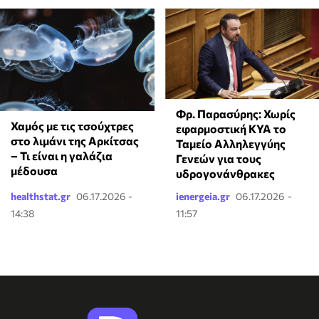
Φρ. Παρασύρης: Χωρίς
Χαμός με τις τσούχτρες
εφαρμοστική ΚΥΑ το
στο λιμάνι της Αρκίτσας
Ταμείο Αλληλεγγύης
– Τι είναι η γαλάζια
Γενεών για τους
μέδουσα
υδρογονάνθρακες
healthstat.gr
06.17.2026 -
ienergeia.gr
06.17.2026 -
14:38
11:57