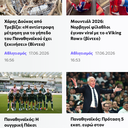
Μουντιάλ 2026:
Χάρης Δούκας από
Νορβηγοί φίλαθλοι
Τρεβίζο: «Η αντίστροφη
έγιναν viral με το «Viking
μέτρηση για το γήπεδο
Row» (βίντεο)
του Παναθηναϊκού έχει
ξεκινήσει» (Βίντεο)
Αθλητισμός
17.06.2026
Αθλητισμός
17.06.2026
16:56
16:53
Παναθηναϊκός: Πρόταση 5
Παναθηναϊκός: Η
εκατ. ευρώ στον
ουγγρική Πάκσι