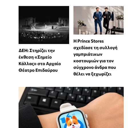
Η Prince Stores
σχεδίασε τη συλλογή
ΔΕΗ: Στηρίζει την
γαμπριάτικων
έκθεση «Σημείο
κοστουμιών για τον
Κάλλας» στο Αρχαίο
σύγχρονο άνδρα που
Θέατρο Επιδαύρου
θέλει να ξεχωρίζει