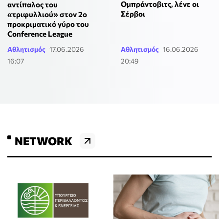
Ομπράντοβιτς, λένε οι
αντίπαλος του
Σέρβοι
«τριφυλλιού» στον 2ο
προκριματικό γύρο του
Conference League
Αθλητισμός
17.06.2026
Αθλητισμός
16.06.2026
16:07
20:49
NETWORK