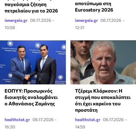
αποτύπωμα στη
παγκόσμια ζήτηση
Eurosatory 2026
πετρελαίου για το 2026
ienergeia.gr
06.17.2026 -
ienergeia.gr
06.17.2026 -
10:58
12:31
ΕΟΠΥΥ: Προσωρινός
Τζέρεμι Κλάρκσον: Η
διοικητής αναλαμβάνει
στιγμή που αποκαλύπτει
ο Αθανάσιος Ζαμάνης
ότι έχει καρκίνο του
προστάτη
healthstat.gr
06.17.2026 -
healthstat.gr
06.17.2026 -
16:30
14:59