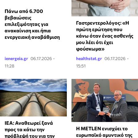
Πάνω από 6.700
βεβαιώσεις
Γαστρεντερολόγος: «Η
επιλεξιμότητας για
πρώτη ερώτηση που
ανακαίνιση και ήπια
κάνω όταν ένας ασθενής
ενεργειακή αναβάθμιση
μου λέει ότι έχει
φούσκωμα»
ienergeia.gr
06.17.2026 -
healthstat.gr
06.17.2026 -
11:28
15:51
ΙΕΑ: Αναθεωρεί ξανά
Η METLEN ενισχύει το
προς τα κάτω την
ευρωπαϊκό αμυντικό της
πρόβλεψή του για την