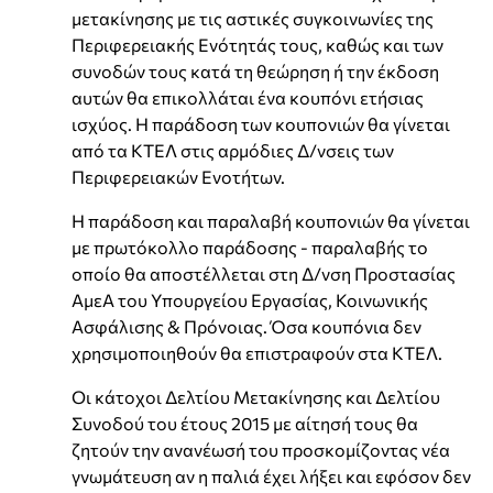
μετακίνησης με τις αστικές συγκοινωνίες της
Περιφερειακής Ενότητάς τους, καθώς και των
συνοδών τους κατά τη θεώρηση ή την έκδοση
αυτών θα επικολλάται ένα κουπόνι ετήσιας
ισχύος. Η παράδοση των κουπονιών θα γίνεται
από τα ΚΤΕΛ στις αρμόδιες Δ/νσεις των
Περιφερειακών Ενοτήτων.
Η παράδοση και παραλαβή κουπονιών θα γίνεται
με πρωτόκολλο παράδοσης - παραλαβής το
οποίο θα αποστέλλεται στη Δ/νση Προστασίας
ΑμεΑ του Υπουργείου Εργασίας, Κοινωνικής
Ασφάλισης & Πρόνοιας. Όσα κουπόνια δεν
χρησιμοποιηθούν θα επιστραφούν στα ΚΤΕΛ.
Οι κάτοχοι Δελτίου Μετακίνησης και Δελτίου
Συνοδού του έτους 2015 με αίτησή τους θα
ζητούν την ανανέωσή του προσκομίζοντας νέα
γνωμάτευση αν η παλιά έχει λήξει και εφόσον δεν