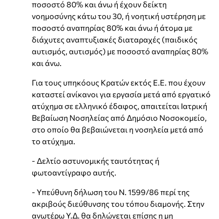
ποσοστό 80% και άνω ή έχουν δείκτη
νοημοσύνης κάτω του 30, ή νοητική υστέρηση με
ποσοστό αναπηρίας 80% και άνω ή άτομα με
διάχυτες αναπτυξιακές διαταραχές (παιδικός
αυτισμός, αυτισμός) με ποσοστό αναπηρίας 80%
και άνω.
Για τους υπηκόους Κρατών εκτός Ε.Ε. που έχουν
καταστεί ανίκανοι για εργασία μετά από εργατικό
ατύχημα σε ελληνικό έδαφος, απαιτείται Ιατρική
Βεβαίωση Νοσηλείας από Δημόσιο Νοσοκομείο,
στο οποίο θα βεβαιώνεται η νοσηλεία μετά από
το ατύχημα.
- Δελτίο αστυνομικής ταυτότητας ή
φωτοαντίγραφο αυτής.
- Υπεύθυνη δήλωση του Ν. 1599/86 περί της
ακριβούς διεύθυνσης του τόπου διαμονής. Στην
ανωτέρω Υ.Δ. θα δηλώνεται επίσης η μη