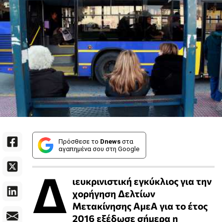
Πρόσθεσε το
Dnews
στα
αγαπημένα σου στη Google
Δ
ιευκρινιστική εγκύκλιος για την
χορήγηση Δελτίων
Μετακίνησης ΑμεΑ για το έτος
2016 εξέδωσε σήμερα η