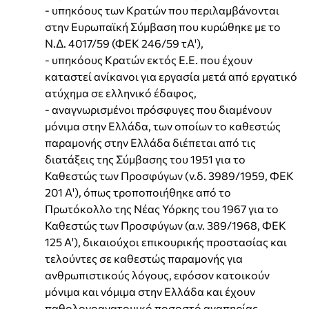
- υπηκόους των Κρατών που περιλαμβάνονται
στην Ευρωπαϊκή Σύμβαση που κυρώθηκε με το
Ν.Δ. 4017/59 (ΦΕΚ 246/59 τΑ'),
- υπηκόους Κρατών εκτός Ε.Ε. που έχουν
καταστεί ανίκανοι για εργασία μετά από εργατικό
ατύχημα σε ελληνικό έδαφος,
- αναγνωρισμένοι πρόσφυγες που διαμένουν
μόνιμα στην Ελλάδα, των οποίων το καθεστώς
παραμονής στην Ελλάδα διέπεται από τις
διατάξεις της Σύμβασης του 1951 για το
Καθεστώς των Προσφύγων (ν.δ. 3989/1959, ΦΕΚ
201 Α'), όπως τροποποιήθηκε από το
Πρωτόκολλο της Νέας Υόρκης του 1967 για το
Καθεστώς των Προσφύγων (α.ν. 389/1968, ΦΕΚ
125 Α'), δικαιούχοι επικουρικής προστασίας και
τελούντες σε καθεστώς παραμονής για
ανθρωπιστικούς λόγους, εφόσον κατοικούν
μόνιμα και νόμιμα στην Ελλάδα και έχουν
παθολογοανατομικό ποσοστό αναπηρίας