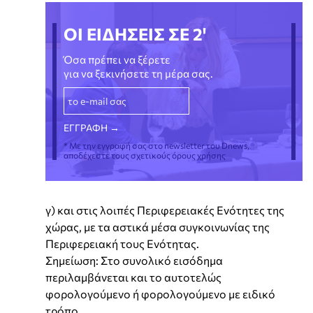
ΟΙ ΕΙΔΗΣΕΙΣ ΣΕ 2'
Όσα πρέπει να ξέρετε
για να ξεκινήσετε τη μέρα σας.
* Με την εγγραφή σας στο newsletter του Dnews,
αποδέχεστε τους σχετικούς όρους χρήσης
γ) και στις λοιπές Περιφερειακές Ενότητες της
χώρας, με τα αστικά μέσα συγκοινωνίας της
Περιφερειακή τους Ενότητας.
Σημείωση: Στο συνολικό εισόδημα
περιλαμβάνεται και το αυτοτελώς
φορολογούμενο ή φορολογούμενο με ειδικό
τρόπο.