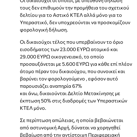
Οι δικαιούχοι οι οποίοι, με υπεύθυνη δήλωσή
τους δεν επιθυμούν την προμήθεια του σχετικού
δελτίου για το Αστικό ΚΤΕΛ αλλά μόνο για το
Υπεραστικό, δεν υποχρεούνται να προσκομίζουν
φορολογική δήλωση.
Οι δικαιούχοι τέλος που υπερβαίνουν το όριο
εισοδήματος των 23.000 ΕΥΡΩ ατομικό και
29.000 ΕΥΡΩ οικογενειακό, το οποίο
προσαυξάνεται με 5.600 ΕΥΡΩ για κάθε επί πλέον
άτομο πέραν του δικαιούχου, που συνοικεί και
βαρύνει τον φορολογούμενο , εφόσον αυτό
παρουσιάζει αναπηρία 67%
και άνω, δικαιούνται Δελτίο Μετακίνησης με
έκπτωση 50% στις διαδρομές των Υπεραστικών
ΚΤΕΛ μόνο.
Σε περίπτωση απώλειας, η οποία βεβαιώνεται
από αστυνομική Αρχή, δύναται να χορηγηθεί
βεβαίωση από την αντίστοιχη Περιφερειακή