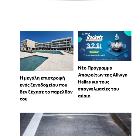
Νέο Πρόγραμμα
Αποφοίτων της Allwyn
Η μεγάλη επιστροφή
Hellas για τους
ενός ξενοδοχείου που
επαγγελματίες του
δεν ξέχασε το παρελθόν
αύριο
του