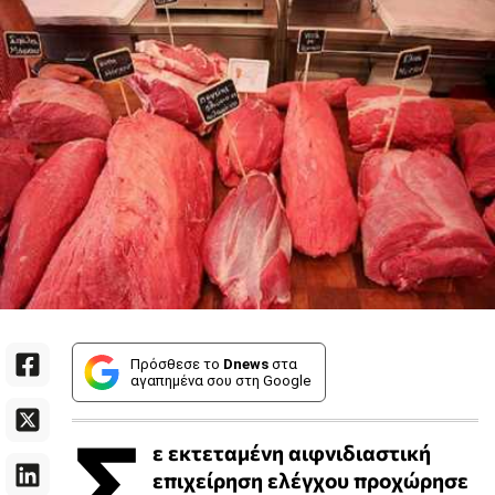
Πρόσθεσε το
Dnews
στα
αγαπημένα σου στη Google
Σ
ε εκτεταμένη αιφνιδιαστική
επιχείρηση ελέγχου προχώρησε