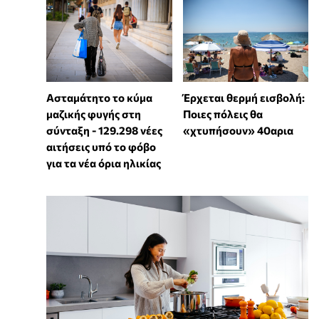
Ασταμάτητο το κύμα
Έρχεται θερμή εισβολή:
μαζικής φυγής στη
Ποιες πόλεις θα
σύνταξη - 129.298 νέες
«χτυπήσουν» 40αρια
αιτήσεις υπό το φόβο
για τα νέα όρια ηλικίας