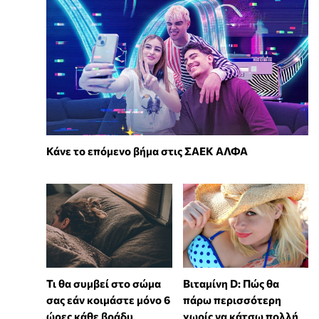
Κάνε το επόμενο βήμα στις ΣΑΕΚ ΑΛΦΑ
Τι θα συμβεί στο σώμα
Βιταμίνη D: Πώς θα
σας εάν κοιμάστε μόνο 6
πάρω περισσότερη
ώρες κάθε βράδυ
χωρίς να κάτσω πολλή