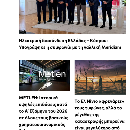
Ηλεκτρική διασύνδεση Ελλάδας – Κύπρου:
Υπογράφηκε η συμφωνία με τη γαλλική Meridiam
METLEN: Ιστορικά
Το Ελ Νίνιο «φρενάρει»
υψηλές επιδόσεις κατά
τους τυφώνες, αλλά το
το Α’ Εξάμηνο του 2026
μέγεθος της
σε όλους τους βασικούς
καταστροφής μπορεί να
χρηματοοικονομικούς
είναι μεγαλύτερο από