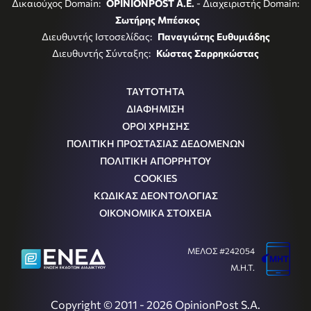
Δικαιούχος Domain:
OPINIONPOST A.E.
- Διαχειριστής Domain:
Σωτήρης Μπέσκος
Διευθυντής Ιστοσελίδας:
Παναγιώτης Ευθυμιάδης
Διευθυντής Σύνταξης:
Κώστας Σαρρηκώστας
ΤΑΥΤΟΤΗΤΑ
ΔΙΑΦΗΜΙΣΗ
ΟΡΟΙ ΧΡΗΣΗΣ
ΠΟΛΙΤΙΚΗ ΠΡΟΣΤΑΣΙΑΣ ΔΕΔΟΜΕΝΩΝ
ΠΟΛΙΤΙΚΗ ΑΠΟΡΡΗΤΟΥ
COOKIES
ΚΩΔΙΚΑΣ ΔΕΟΝΤΟΛΟΓΙΑΣ
ΟΙΚΟΝΟΜΙΚΑ ΣΤΟΙΧΕΙΑ
ΜΕΛΟΣ #242054
Μ.Η.Τ.
Copyright © 2011 - 2026 OpinionPost S.A.