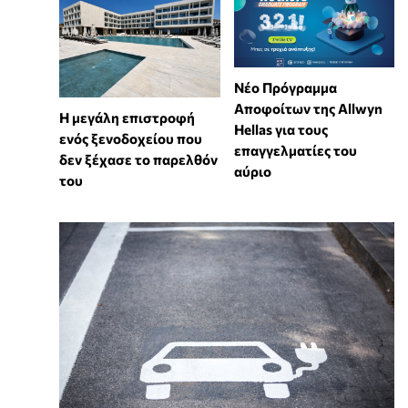
Νέο Πρόγραμμα
Αποφοίτων της Allwyn
Η μεγάλη επιστροφή
Hellas για τους
ενός ξενοδοχείου που
επαγγελματίες του
δεν ξέχασε το παρελθόν
αύριο
του