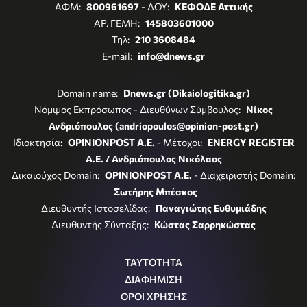
ΑΦΜ:
800961697
- ΔΟΥ:
ΚΕΦΟΔΕ Αττικής
ΑΡ. ΓΕΜΗ:
145803601000
Τηλ:
210 3608484
E-mail:
info@dnews.gr
Domain name:
Dnews.gr (Dikaiologitika.gr)
Νόμιμος Εκπρόσωπος - Διευθύνων Σύμβουλος:
Νίκος
Ανδριόπουλος (andriopoulos@opinion-post.gr)
Ιδιοκτησία:
OPINIONPOST A.E.
- Μέτοχοι:
ENERGY REGISTER
Α.Ε. / Ανδριόπουλος Νικόλαος
Δικαιούχος Domain:
OPINIONPOST A.E.
- Διαχειριστής Domain:
Σωτήρης Μπέσκος
Διευθυντής Ιστοσελίδας:
Παναγιώτης Ευθυμιάδης
Διευθυντής Σύνταξης:
Κώστας Σαρρηκώστας
ΤΑΥΤΟΤΗΤΑ
ΔΙΑΦΗΜΙΣΗ
ΟΡΟΙ ΧΡΗΣΗΣ