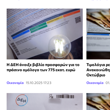
Η ΔΕΗ άνοιξε βιβλίο προσφορών για το
Τιμολόγια ρ
πράσινο ομόλογο των 775 εκατ. ευρώ
Ανακοινώθηκα
Οκτώβριο
Οικονομία
15.10.2025 17:23
Οικονομία
01