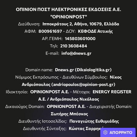
ΟΠΙΝΙΟΝ ΠΟΣΤ ΗΛΕΚΤΡΟΝΙΚΕΣ ΕΚΔΟΣΕΙΣ Α.Ε.
"OPINIONPOST"
Διεύθυνση:
Ιπποκράτους 2, Αθήνα, 10679, Ελλάδα
ΑΦΜ:
800961697
- ΔΟΥ:
ΚΕΦΟΔΕ Αττικής
ΑΡ. ΓΕΜΗ:
145803601000
Τηλ:
210 3608484
E-mail:
info@dnews.gr
Domain name:
Dnews.gr (Dikaiologitika.gr)
Νόμιμος Εκπρόσωπος - Διευθύνων Σύμβουλος:
Νίκος
Ανδριόπουλος (andriopoulos@opinion-post.gr)
Ιδιοκτησία:
OPINIONPOST A.E.
- Μέτοχοι:
ENERGY REGISTER
Α.Ε. / Ανδριόπουλος Νικόλαος
Δικαιούχος Domain:
OPINIONPOST A.E.
- Διαχειριστής Domain:
Σωτήρης Μπέσκος
Διευθυντής Ιστοσελίδας:
Παναγιώτης Ευθυμιάδης
Διευθυντής Σύνταξης:
Κώστας Σαρρηκώστας
ΑΠΟΡΡΗΤΟ