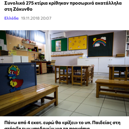
Συνολικά 275 κτίρια κρίθηκαν προσωρινά ακατάλληλα
στη Ζάκυνθο
Ελλάδα
19.11.2018 20:07
Πάνω από 4 εκατ. ευρώ θα «ρίξει» το υπ. Παιδείας στη
στήριξη των υποδομών για τα προνήπια